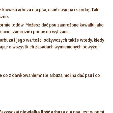
e kawałki arbuza dla psa, usuń nasiona i skórkę. Tak
czne.
formie lodów. Możesz dać psu zamrożone kawałki jako
macie, zamrozić i podać do wylizania.
arbuza i jego wartości odżywczych także wtedy, kiedy
ając o wszystkich zasadach wymienionych powyżej.
le co z dawkowaniem? Ile arbuza można dać psu i co
 Zazwyczaj
niewielka ilość arbuza
dla psa jest w pełni