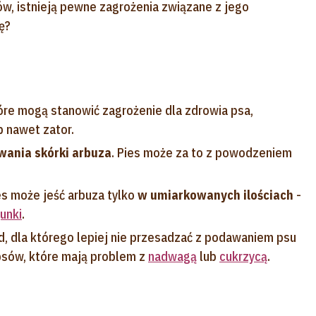
ów, istnieją pewne zagrożenia związane z jego
ę?
tóre mogą stanowić zagrożenie dla zdrowia psa,
b nawet zator.
awania skórki arbuza
. Pies może za to z powodzeniem
es może jeść arbuza tylko
w umiarkowanych ilościach
-
unki
.
, dla którego lepiej nie przesadzać z podawaniem psu
psów, które mają problem z
nadwagą
lub
cukrzycą
.