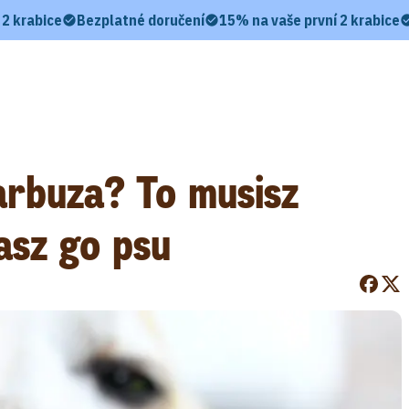
 2 krabice
Bezplatné doručení
15% na vaše první 2 krabice
arbuza? To musisz
asz go psu