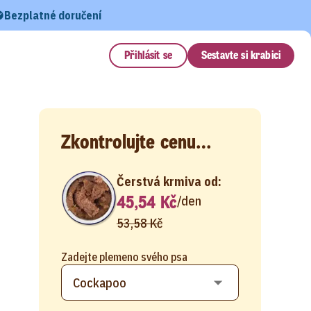
Bezplatné doručení
Přihlásit se
Sestavte si krabici
Zkontrolujte cenu…
Čerstvá krmiva od:
45,54 Kč
/
den
53,58 Kč
Zadejte plemeno svého psa