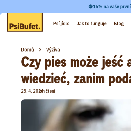
15% na vaše první
Psí jídlo
Jak to funguje
Blog
Domů
Výživa
Czy pies może jeść 
wiedzieć, zanim pod
•
25. 4. 2024
1m čtení