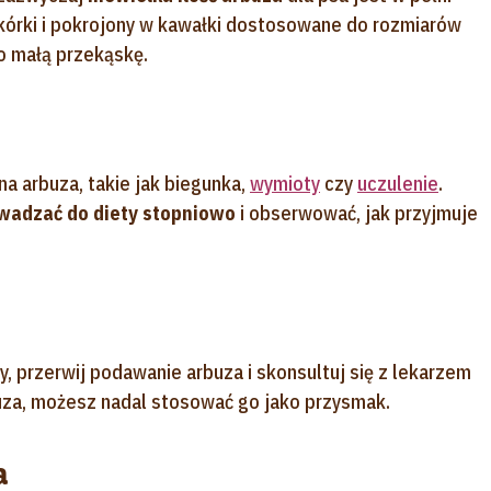
órki i pokrojony w kawałki dostosowane do rozmiarów
 małą przekąskę.
a arbuza, takie jak biegunka,
wymioty
czy
uczulenie
.
wadzać do diety stopniowo
i obserwować, jak przyjmuje
, przerwij podawanie arbuza i skonsultuj się z lekarzem
rbuza, możesz nadal stosować go jako przysmak.
a