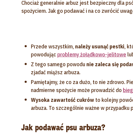
Chociaż generalnie arbuz jest bezpieczny dla ps
spożyciem. Jak go podawać i na co zwrócić uwag
Przede wszystkim,
należy usunąć pestki
, k
powodując
problemy żołądkowo-jelitowe
lu
Z tego samego powodu
nie zaleca się pod
zjadać miąższ arbuza.
Pamiętajmy, że co za dużo, to nie zdrowo. Pi
nadmierne spożycie może prowadzić do
bieg
Wysoka zawartość cukrów
to kolejny powód
arbuza. To szczególnie ważne w przypadku 
Jak podawać psu arbuza?