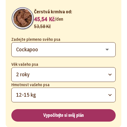
Čerstvá krmiva od:
45,54 Kč
/
den
53,58 Kč
Zadejte plemeno svého psa
Věk vašeho psa
2 roky
Hmotnost vašeho psa
12-15 kg
Vypočítejte si svůj plán