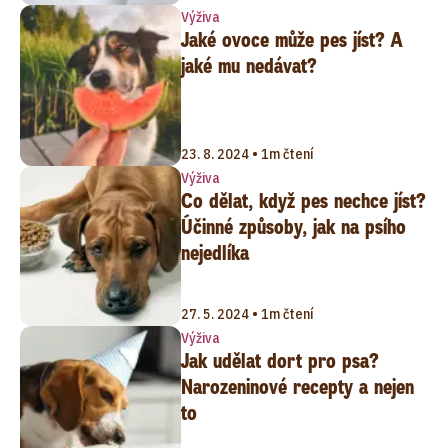
Výživa
Jaké ovoce může pes jíst? A
jaké mu nedávat?
23. 8. 2024 • 1m čtení
Výživa
Co dělat, když pes nechce jíst?
Účinné způsoby, jak na psího
nejedlíka
27. 5. 2024 • 1m čtení
Výživa
Jak udělat dort pro psa?
Narozeninové recepty a nejen
to