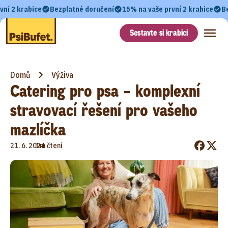
vní 2 krabice
Bezplatné doručení
15% na vaše první 2 krabice
B
Sestavte si krabici
Domů
Výživa
Catering pro psa – komplexní
stravovací řešení pro vašeho
mazlíčka
•
21. 6. 2024
1m čtení