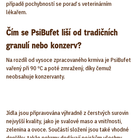
případě pochybností se poraď s veterinárním
lékařem.
Čím se PsiBufet liší od tradičních
granulí nebo konzerv?
Na rozdíl od vysoce zpracovaného krmiva je PsiBufet
vařený při 90 ºC a poté zmražený, díky čemuž
neobsahuje konzervanty.
Jídla jsou připravována výhradně z čerstvých surovin
nejvyšší kvality, jako je svalové maso a vnitřnosti,
zelenina a ovoce. Součástí složení jsou také vhodné
doplňky, takže pokrmy dodávají pejskům všechny