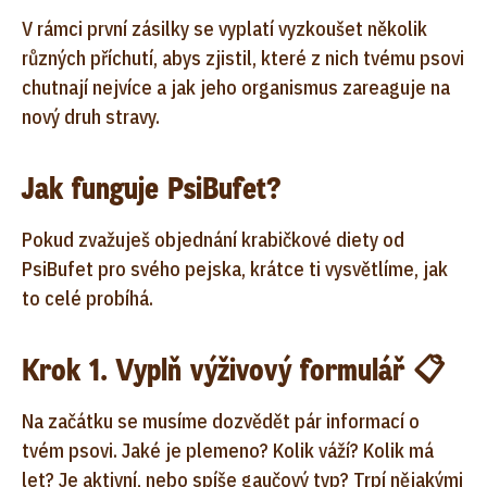
V rámci první zásilky se vyplatí vyzkoušet několik
různých příchutí, abys zjistil, které z nich tvému psovi
chutnají nejvíce a jak jeho organismus zareaguje na
nový druh stravy.
Jak funguje PsiBufet?
Pokud zvažuješ objednání krabičkové diety od
PsiBufet pro svého pejska, krátce ti vysvětlíme, jak
to celé probíhá.
Krok 1. Vyplň výživový formulář 📋
Na začátku se musíme dozvědět pár informací o
tvém psovi. Jaké je plemeno? Kolik váží? Kolik má
let? Je aktivní, nebo spíše gaučový typ? Trpí nějakými