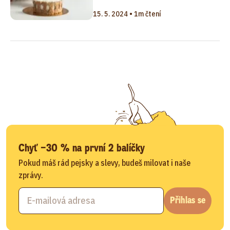
15. 5. 2024 • 1m čtení
Chyť −30 % na první 2 balíčky
Pokud máš rád pejsky a slevy, budeš milovat i naše
zprávy.
Přihlas se