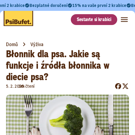
vní 2 krabice
Bezplatné doručení
15% na vaše první 2 krabice
B
Sestavte si krabici
Domů
Výživa
Błonnik dla psa. Jakie są
funkcje i źródła błonnika w
diecie psa?
•
5. 2. 2025
1m čtení