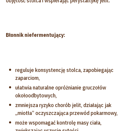
objętość stolca i wspierając perystaltykę jelit.
Błonnik niefermentujący:
reguluje konsystencję stolca, zapobiegając
zaparciom,
ułatwia naturalne opróżnianie gruczołów
okołoodbytowych,
zmniejsza ryzyko chorób jelit, działając jak
„miotła” oczyszczająca przewód pokarmowy,
może wspomagać kontrolę masy ciała,
zwiększając uczucie sytości.