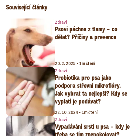
Související články
Zdraví
Psovi páchne z tlamy – co
dělat? Příčiny a prevence
20. 2. 2025 • 1m čtení
Zdraví
Probiotika pro psa jako
podpora střevní mikroflóry.
Jak vybrat ta nejlepší? Kdy se
vyplatí je podávat?
22. 10. 2024 • 1m čtení
Zdraví
Vypadávání srsti u psa – kdy je
třeba se tím znepokojovat?