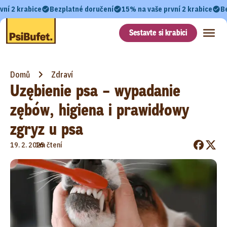
vní 2 krabice
Bezplatné doručení
15% na vaše první 2 krabice
B
Sestavte si krabici
Domů
Zdraví
Uzębienie psa – wypadanie
zębów, higiena i prawidłowy
zgryz u psa
•
19. 2. 2025
1m čtení