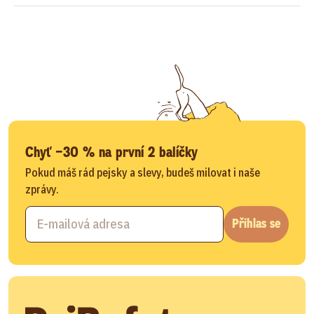
Chyť −30 % na první 2 balíčky
Pokud máš rád pejsky a slevy, budeš milovat i naše
zprávy.
Přihlas se