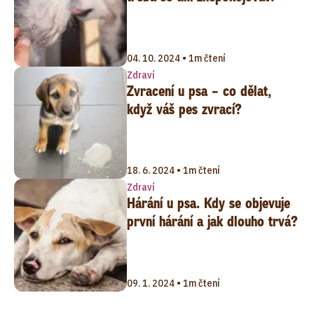
04. 10. 2024 • 1m čtení
Zdraví
Zvracení u psa – co dělat,
když váš pes zvrací?
18. 6. 2024 • 1m čtení
Zdraví
Hárání u psa. Kdy se objevuje
první hárání a jak dlouho trvá?
09. 1. 2024 • 1m čtení