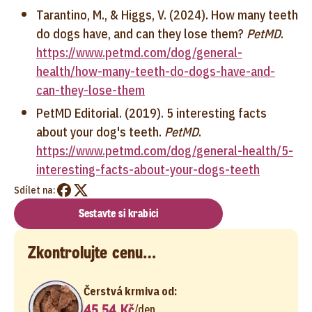
Tarantino, M., & Higgs, V. (2024). How many teeth
do dogs have, and can they lose them?
PetMD
.
https://www.petmd.com/dog/general-
health/how-many-teeth-do-dogs-have-and-
can-they-lose-them
PetMD Editorial. (2019). 5 interesting facts
about your dog's teeth.
PetMD
.
https://www.petmd.com/dog/general-health/5-
interesting-facts-about-your-dogs-teeth
Sdílet na:
Sestavte si krabici
Zkontrolujte cenu…
Čerstvá krmiva od:
45,54 Kč
/
den