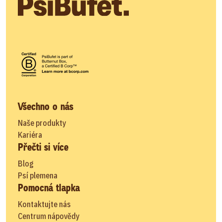
Všechno o nás
Naše produkty
Kariéra
Přečti si více
Blog
Psí plemena
Pomocná tlapka
Kontaktujte nás
Centrum nápovědy