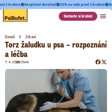
vní 2 krabice
Bezplatné doručení
15% na vaše první 2 krabice
B
Sestavte si krabici
Domů
Zdraví
Torz žaludku u psa – rozpoznání
a léčba
•
7. 4. 2022
1m čtení