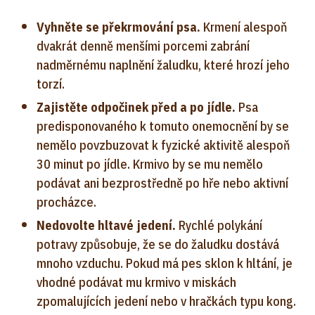
Vyhněte se překrmování psa.
Krmení alespoň
dvakrát denně menšími porcemi zabrání
nadměrnému naplnění žaludku, které hrozí jeho
torzí.
Zajistěte odpočinek před a po jídle.
Psa
predisponovaného k tomuto onemocnění by se
nemělo povzbuzovat k fyzické aktivitě alespoň
30 minut po jídle. Krmivo by se mu nemělo
podávat ani bezprostředně po hře nebo aktivní
procházce.
Nedovolte hltavé jedení.
Rychlé polykání
potravy způsobuje, že se do žaludku dostává
mnoho vzduchu. Pokud má pes sklon k hltání, je
vhodné podávat mu krmivo v miskách
zpomalujících jedení nebo v hračkách typu kong.