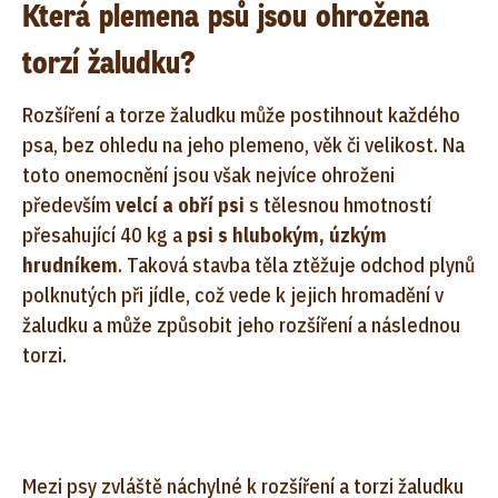
Která plemena psů jsou ohrožena
torzí žaludku?
Rozšíření a torze žaludku může postihnout každého
psa, bez ohledu na jeho plemeno, věk či velikost. Na
toto onemocnění jsou však nejvíce ohroženi
především
velcí a obří psi
s tělesnou hmotností
přesahující 40 kg a
psi s hlubokým, úzkým
hrudníkem
. Taková stavba těla ztěžuje odchod plynů
polknutých při jídle, což vede k jejich hromadění v
žaludku a může způsobit jeho rozšíření a následnou
torzi.
Mezi psy zvláště náchylné k rozšíření a torzi žaludku