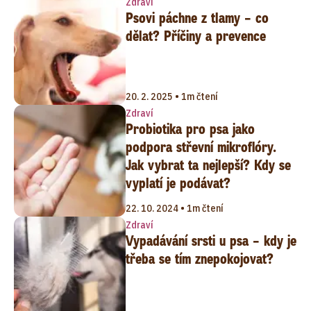
Zdraví
Psovi páchne z tlamy – co
dělat? Příčiny a prevence
20. 2. 2025 • 1m čtení
Zdraví
Probiotika pro psa jako
podpora střevní mikroflóry.
Jak vybrat ta nejlepší? Kdy se
vyplatí je podávat?
22. 10. 2024 • 1m čtení
Zdraví
Vypadávání srsti u psa – kdy je
třeba se tím znepokojovat?