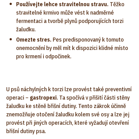
Používejte lehce stravitelnou stravu.
Těžko
stravitelné krmivo může vést k nadměrné
fermentaci a tvorbě plynů podporujících torzi
žaludku.
Omezte stres.
Pes predisponovaný k tomuto
onemocnění by měl mít k dispozici klidné místo
pro krmení i odpočinek.
U psů náchylných k torzi lze provést také preventivní
operaci –
gastropexi
. Ta spočívá v přišití části stěny
žaludku ke stěně břišní dutiny. Tento zákrok účinně
znemožňuje otočení žaludku kolem své osy a lze jej
provést při jiných operacích, které vyžadují otevření
břišní dutiny psa.