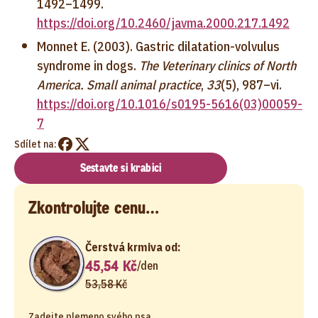
1492–1499.
https://doi.org/10.2460/javma.2000.217.1492
Monnet E. (2003). Gastric dilatation-volvulus
syndrome in dogs.
The Veterinary clinics of North
America. Small animal practice
,
33
(5), 987–vi.
https://doi.org/10.1016/s0195-5616(03)00059-
7
Sdílet na:
Sestavte si krabici
Zkontrolujte cenu…
Čerstvá krmiva od:
45,54 Kč
/
den
53,58 Kč
Zadejte plemeno svého psa