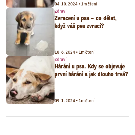
04. 10. 2024 • 1m čtení
Zdraví
Zvracení u psa – co dělat,
když váš pes zvrací?
18. 6. 2024 • 1m čtení
Zdraví
Hárání u psa. Kdy se objevuje
první hárání a jak dlouho trvá?
09. 1. 2024 • 1m čtení