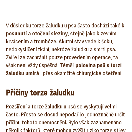
V důsledku torze žaludku u psa často dochází také k
posunutí a otočení sleziny
, stejně jako k zevním
krvácením a trombóze. Akutní stav vede k šoku,
nedokysličení tkání, nekróze žaludku a smrti psa.
Zvíře lze zachránit pouze provedením operace, ta
však není vždy úspěšná. Téměř
polovina psů s torzí
žaludku umírá
i přes okamžité chirurgické ošetření.
Příčiny torze žaludku
Rozšíření a torze žaludku u psů se vyskytují velmi
často. Přesto se dosud nepodařilo jednoznačně určit
příčinu tohoto onemocnění. Bylo však zaznamenáno
několik faktorů, které mohou zvýšit riziko torze střev