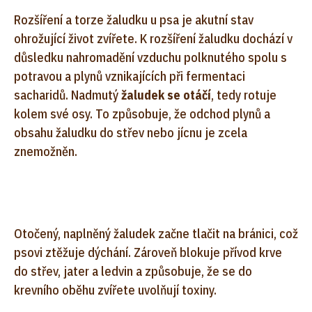
Rozšíření a torze žaludku u psa je akutní stav
ohrožující život zvířete. K rozšíření žaludku dochází v
důsledku nahromadění vzduchu polknutého spolu s
potravou a plynů vznikajících při fermentaci
sacharidů. Nadmutý
žaludek se otáčí
, tedy rotuje
kolem své osy. To způsobuje, že odchod plynů a
obsahu žaludku do střev nebo jícnu je zcela
znemožněn.
Otočený, naplněný žaludek začne tlačit na bránici, což
psovi ztěžuje dýchání. Zároveň blokuje přívod krve
do střev, jater a ledvin a způsobuje, že se do
krevního oběhu zvířete uvolňují toxiny.