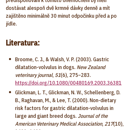
predisponovaní k tomuto onemocnění by měli
dostávat alespoň dvě krmné dávky denně a mít
zajištěno minimálně 30 minut odpočinku před a po
jídle.
Literatura:
Broome, C. J., & Walsh, V. P. (2003). Gastric
dilatation-volvulus in dogs.
New Zealand
veterinary journal
,
51
(6), 275–283.
https://doi.org/10.1080/00480169.2003.36381
Glickman, L. T., Glickman, N. W., Schellenberg, D.
B., Raghavan, M., & Lee, T. (2000). Non-dietary
risk factors for gastric dilatation-volvulus in
large and giant breed dogs.
Journal of the
American Veterinary Medical Association
,
217
(10),