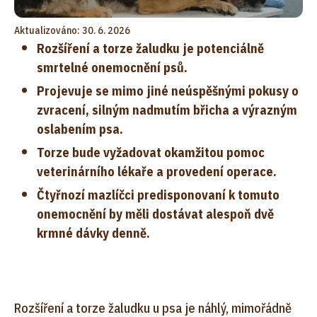
Aktualizováno: 30. 6. 2026
Rozšíření a torze žaludku je potenciálně
smrtelné onemocnění psů.
Projevuje se mimo jiné neúspěšnými pokusy o
zvracení, silným nadmutím břicha a výrazným
oslabením psa.
Torze bude vyžadovat okamžitou pomoc
veterinárního lékaře a provedení operace.
Čtyřnozí mazlíčci predisponovaní k tomuto
onemocnění by měli dostávat alespoň dvě
krmné dávky denně.
Rozšíření a torze žaludku u psa je náhlý, mimořádně