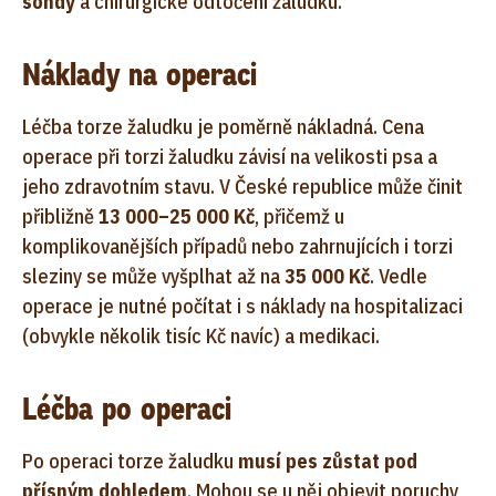
sondy
a chirurgické odtočení žaludku.
Náklady na operaci
Léčba torze žaludku je poměrně nákladná. Cena
operace při torzi žaludku závisí na velikosti psa a
jeho zdravotním stavu. V České republice může činit
přibližně
13 000–25 000 Kč
, přičemž u
komplikovanějších případů nebo zahrnujících i torzi
sleziny se může vyšplhat až na
35 000 Kč
. Vedle
operace je nutné počítat i s náklady na hospitalizaci
(obvykle několik tisíc Kč navíc) a medikaci.
Léčba po operaci
Po operaci torze žaludku
musí pes zůstat pod
přísným dohledem
. Mohou se u něj objevit poruchy