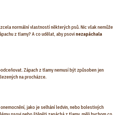
 zcela normální vlastností některých psů. Nic však nemůže
zápachu z tlamy? A co udělat, aby psovi
nezapáchala
podceňovat. Zápach z tlamy nemusí být způsoben jen
alezených na procházce.
onemocnění, jako je selhání ledvin, nebo bolestivých
lému psovi nebo štěněti zapáchá z tlamy, měli bychom co