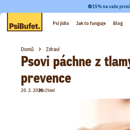
15% na vaše první
Psí jídlo
Jak to funguje
Blog
Domů
Zdraví
Psovi páchne z tlamy
prevence
•
20. 2. 2025
1m čtení