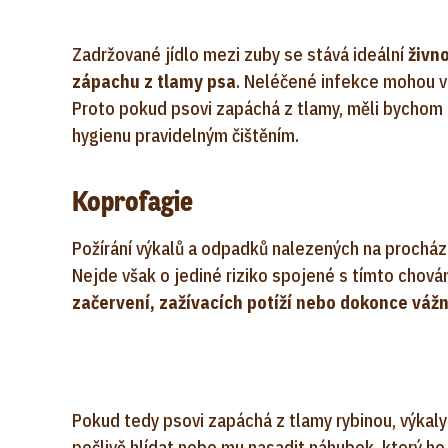
Zadržované jídlo mezi zuby se stává ideální
živn
zápachu z tlamy psa
. Neléčené infekce mohou vé
Proto pokud psovi zapáchá z tlamy, měli bychom n
hygienu pravidelným čištěním.
Koprofagie
Požírání výkalů a odpadků nalezených na procház
Nejde však o jediné riziko spojené s tímto chov
začervení, zažívacích potíží nebo dokonce vážn
Pokud tedy psovi zapáchá z tlamy rybinou, výka
pečlivě hlídat nebo mu nasadit náhubek, který ho