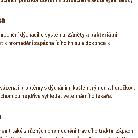
sa
emocnění dýchacího systému.
Záněty a bakteriální
 k hromadění zapáchajícího hnisu a dokonce k
vázena i problémy s dýcháním, kašlem, rýmou a horečkou.
chom co nejdříve vyhledat veterinárního lékaře.
a
nit také z různých onemocnění trávicího traktu. Zápach