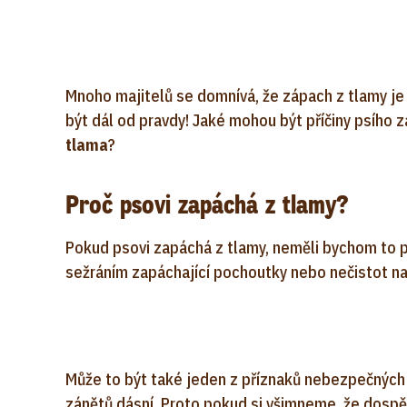
Mnoho majitelů se domnívá, že zápach z tlamy je
být dál od pravdy! Jaké mohou být příčiny psího 
tlama
?
Proč psovi zapáchá z tlamy?
Pokud psovi zapáchá z tlamy, neměli bychom to 
sežráním zapáchající pochoutky nebo nečistot n
Může to být také jeden z příznaků nebezpečných 
zánětů dásní. Proto pokud si všimneme, že dospě