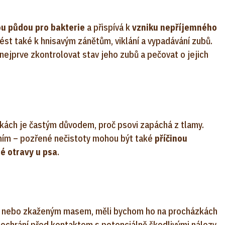
ou půdou pro bakterie
a přispívá k
vzniku nepříjemného
st také k hnisavým zánětům, viklání a vypadávání zubů.
ejprve zkontrolovat stav jeho zubů a pečovat o jejich
kách je častým důvodem, proč psovi zapáchá z tlamy.
áním – pozřené nečistoty mohou být také
příčinou
é otravy u psa
.
ly nebo zkaženým masem, měli bychom ho na procházkách
 ochrání před kontaktem s potenciálně škodlivými nálezy.