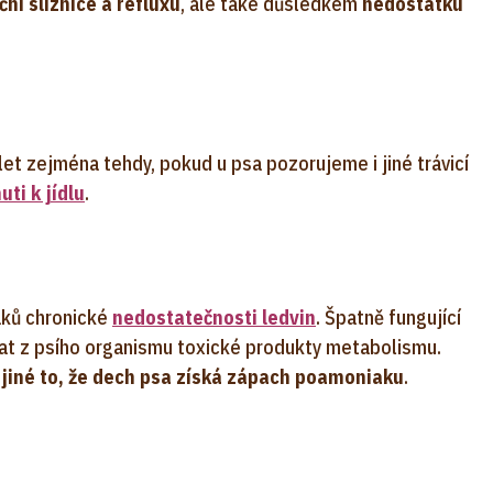
ní sliznice a refluxu
, ale také důsledkem
nedostatku
et zejména tehdy, pokud u psa pozorujeme i jiné trávicí
uti k jídlu
.
aků chronické
nedostatečnosti ledvin
. Špatně fungující
ovat z psího organismu toxické produkty metabolismu.
jiné to, že dech psa získá zápach po
amoniaku
.