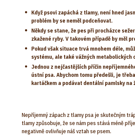
Když psovi zapáchá z tlamy, není hned jasné
problém by se neměl podceňovat.
Někdy se stane, že pes při procházce seže
zkažené ryby. V takovém případě by měl pr
Pokud však situace trvá mnohem déle, můž
systému, ale také vážných metabolických c
Jednou z nejčastějších příčin nepříjemnéh
ústní psa. Abychom tomu předešli, je třeba 
kartáčkem a podávat dentální pamlsky na 
Nepříjemný zápach z tlamy psa je skutečným trá
tlamy způsobuje, že se nám pes stává méně příj
negativně ovlivňuje náš vztah se psem.