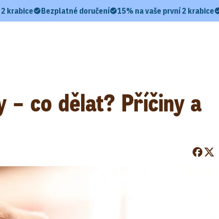
 2 krabice
Bezplatné doručení
15% na vaše první 2 krabice
 – co dělat? Příčiny a