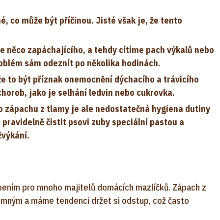
, co může být příčinou. Jisté však je, že tento
re něco zapáchajícího, a tehdy cítíme pach výkalů nebo
oblém sám odeznít po několika hodinách.
e to být příznak onemocnění dýchacího a trávicího
horob, jako je selhání ledvin nebo cukrovka.
o zápachu z tlamy je ale nedostatečná hygiena dutiny
pravidelně čistit psovi zuby speciální pastou a
žvýkání.
pením pro mnoho majitelů domácích mazlíčků. Zápach z
emným a máme tendenci držet si odstup, což často