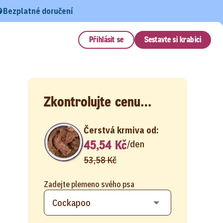
Bezplatné doručení
Přihlásit se
Sestavte si krabici
Zkontrolujte cenu…
Čerstvá krmiva od:
45,54 Kč
/
den
53,58 Kč
Zadejte plemeno svého psa