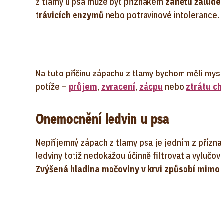
z tlamy u psa může být příznakem
zánětu žaludeč
trávicích enzymů
nebo potravinové intolerance.
Na tuto příčinu zápachu z tlamy bychom měli mysl
potíže –
průjem
,
zvracení
,
zácpu
nebo
ztrátu ch
Onemocnění ledvin u psa
Nepříjemný zápach z tlamy psa je jedním z přízn
ledviny totiž nedokážou účinně filtrovat a vyluč
Zvýšená hladina močoviny v krvi způsobí mimo 