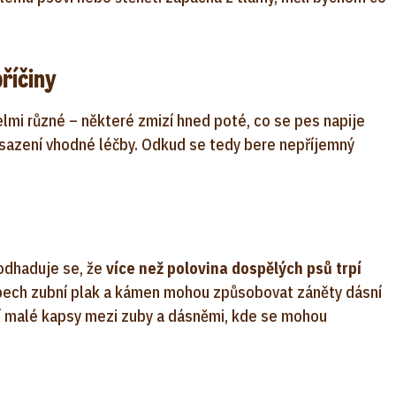
říčiny
lmi různé – některé zmizí hned poté, co se pes napije
asazení vhodné léčby. Odkud se tedy bere nepříjemný
odhaduje se, že
více než polovina dospělých psů trpí
zubech zubní plak a kámen mohou způsobovat záněty dásní
ají malé kapsy mezi zuby a dásněmi, kde se mohou