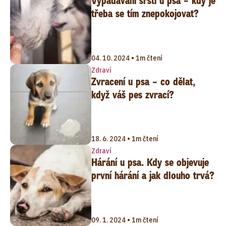
Vypadávání srsti u psa – kdy je
třeba se tím znepokojovat?
04. 10. 2024 • 1m čtení
Zdraví
Zvracení u psa – co dělat,
když váš pes zvrací?
18. 6. 2024 • 1m čtení
Zdraví
Hárání u psa. Kdy se objevuje
první hárání a jak dlouho trvá?
09. 1. 2024 • 1m čtení