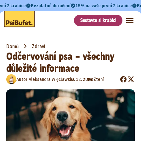
vní 2 krabice
Bezplatné doručení
15% na vaše první 2 krabice
B
Sestavte si krabici
Domů
Zdraví
Odčervování psa – všechny
důležité informace
•
•
Autor:
Aleksandra Więcławska
15. 12. 2022
1m čtení