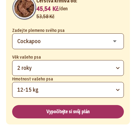
Čerstvá krmiva od:
45,54 Kč
/
den
53,58 Kč
Zadejte plemeno svého psa
Věk vašeho psa
2 roky
Hmotnost vašeho psa
12-15 kg
Vypočítejte si svůj plán