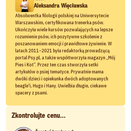
Aleksandra Więcławska
Absolwentka filologii polskiej na Uniwersytecie
Warszawskim, certyfikowana trenerka psów.
Ukończyła wiele kursów pozwalających na lepsze
rozumienie psów, ich pozytywne szkolenie z
poszanowaniem emocji i prawidłowe żywienie. W
latach 2011–2021 była redaktorką prowadzącą
portal Psy.pl, a także współtworzyła magazyn „Mój
Pies i Kot”. Przez ten czas stworzyła setki
artykułów o psiej tematyce. Prywatnie mama
dwóki dzieci i opiekunka dwóch adoptowanych
beagle'i, Hugo i Hany. Uwielbia długie, ciekawe
spacery z psami.
Zkontrolujte cenu…