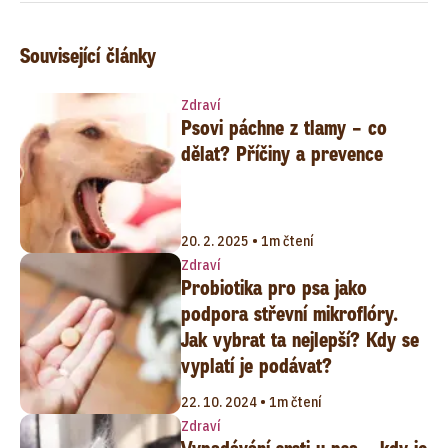
Související články
Zdraví
Psovi páchne z tlamy – co
dělat? Příčiny a prevence
20. 2. 2025 • 1m čtení
Zdraví
Probiotika pro psa jako
podpora střevní mikroflóry.
Jak vybrat ta nejlepší? Kdy se
vyplatí je podávat?
22. 10. 2024 • 1m čtení
Zdraví