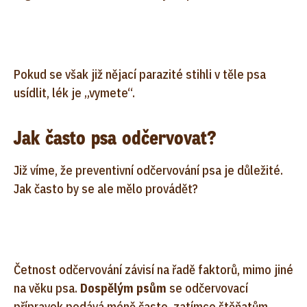
Pokud se však již nějací parazité stihli v těle psa
usídlit, lék je „vymete“.
Jak často psa odčervovat?
Již víme, že preventivní odčervování psa je důležité.
Jak často by se ale mělo provádět?
Četnost odčervování závisí na řadě faktorů, mimo jiné
na věku psa.
Dospělým psům
se odčervovací
přípravek podává méně často, zatímco štěňatům