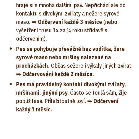
hraje si s mnoha dalšími psy. Nepřichází ale do
kontaktu s divokými zvířaty a nežere syrové
maso. ➡️
Odčervení každé 3 měsíce
(nebo
vyšetření trusu 1x za ¼ roku střídavě s
odčervením).
Pes se pohybuje převážně bez vodítka, žere
syrové maso nebo mršiny nalezené na
procházkách.
Občas sežere i výkaly jiných zvířat.
➡️
Odčervování každé 2 měsíce.
Pes má pravidelný kontakt divokými zvířaty,
mršinami, jinými psy.
Často se toulá sám, žije
poblíž lesa. Příležitostně loví. ➡️
Odčervení
každý 1 měsíc.