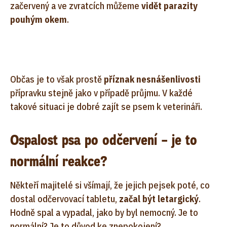
začervený a ve zvratcích můžeme
vidět parazity
pouhým okem
.
Občas je to však prostě
příznak nesnášenlivosti
přípravku stejně jako v případě průjmu. V každé
takové situaci je dobré zajít se psem k veterináři.
Ospalost psa po odčervení – je to
normální reakce?
Někteří majitelé si všímají, že jejich pejsek poté, co
dostal odčervovací tabletu,
začal být letargický
.
Hodně spal a vypadal, jako by byl nemocný. Je to
normální? Je to důvod ke znepokojení?