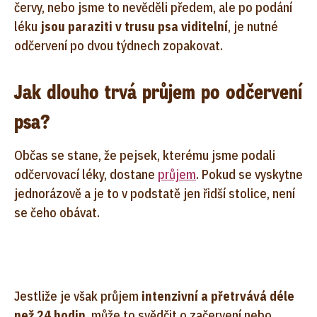
červy, nebo jsme to nevěděli předem, ale po podání
léku
jsou paraziti v trusu psa viditelní
, je nutné
odčervení po dvou týdnech zopakovat.
Jak dlouho trvá průjem po odčervení
psa?
Občas se stane, že pejsek, kterému jsme podali
odčervovací léky, dostane
průjem
. Pokud se vyskytne
jednorázově a je to v podstatě jen řidší stolice, není
se čeho obávat.
Jestliže je však průjem
intenzivní a přetrvává déle
než 24 hodin
, může to svědčit o začervení nebo