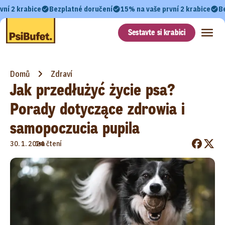
vní 2 krabice
Bezplatné doručení
15% na vaše první 2 krabice
B
Sestavte si krabici
Domů
Zdraví
Jak przedłużyć życie psa?
Porady dotyczące zdrowia i
samopoczucia pupila
•
30. 1. 2024
1m čtení