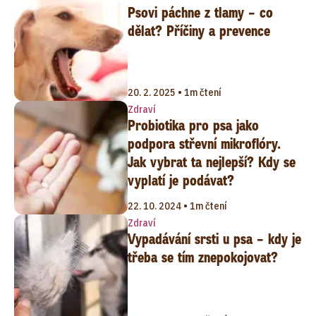
Psovi páchne z tlamy – co
dělat? Příčiny a prevence
20. 2. 2025 • 1m čtení
Zdraví
Probiotika pro psa jako
podpora střevní mikroflóry.
Jak vybrat ta nejlepší? Kdy se
vyplatí je podávat?
22. 10. 2024 • 1m čtení
Zdraví
Vypadávání srsti u psa – kdy je
třeba se tím znepokojovat?