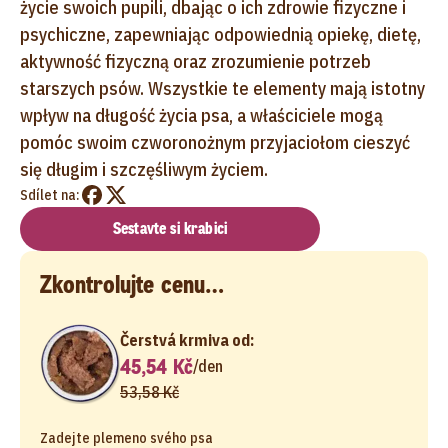
życie swoich pupili, dbając o ich zdrowie fizyczne i
psychiczne, zapewniając odpowiednią opiekę, dietę,
aktywność fizyczną oraz zrozumienie potrzeb
starszych psów. Wszystkie te elementy mają istotny
wpływ na długość życia psa, a właściciele mogą
pomóc swoim czworonożnym przyjaciołom cieszyć
się długim i szczęśliwym życiem.
Sdílet na:
Sestavte si krabici
Zkontrolujte cenu…
Čerstvá krmiva od:
45,54 Kč
/
den
53,58 Kč
Zadejte plemeno svého psa