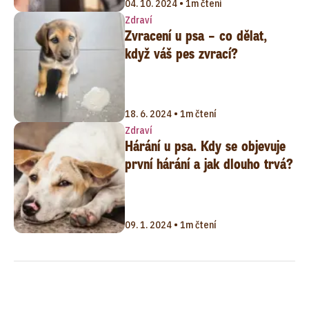
04. 10. 2024 • 1m čtení
Zdraví
Zvracení u psa – co dělat,
když váš pes zvrací?
18. 6. 2024 • 1m čtení
Zdraví
Hárání u psa. Kdy se objevuje
první hárání a jak dlouho trvá?
09. 1. 2024 • 1m čtení