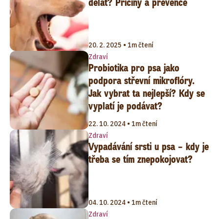
dělat? Příčiny a prevence
20. 2. 2025 • 1m čtení
Zdraví
Probiotika pro psa jako
podpora střevní mikroflóry.
Jak vybrat ta nejlepší? Kdy se
vyplatí je podávat?
22. 10. 2024 • 1m čtení
Zdraví
Vypadávání srsti u psa – kdy je
třeba se tím znepokojovat?
04. 10. 2024 • 1m čtení
Zdraví