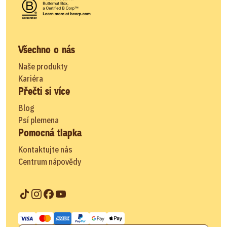
Všechno o nás
Naše produkty
Kariéra
Přečti si více
Blog
Psí plemena
Pomocná tlapka
Kontaktujte nás
Centrum nápovědy