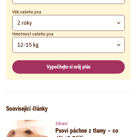
Věk vašeho psa
2 roky
Hmotnost vašeho psa
12-15 kg
Vypočítejte si svůj plán
Související články
Zdraví
Psovi páchne z tlamy – co