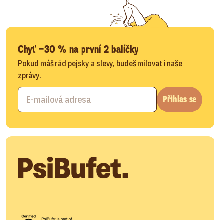
Chyť −30 % na první 2 balíčky
Pokud máš rád pejsky a slevy, budeš milovat i naše
zprávy.
Přihlas se