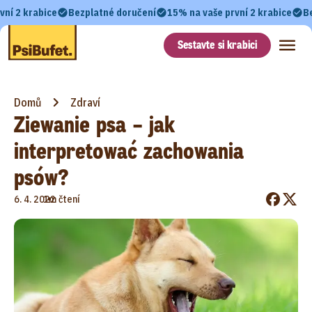
vní 2 krabice
Bezplatné doručení
15% na vaše první 2 krabice
B
Sestavte si krabici
Domů
Zdraví
Ziewanie psa – jak
interpretować zachowania
psów?
•
6. 4. 2022
1m čtení