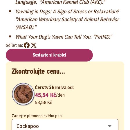
Language. "American Kennel Club (AKC)."
Yawning in Dogs: A Sign of Stress or Relaxation?
"American Veterinary Society of Animal Behavior
(AVSAB)."
What Your Dog's Yawn Can Tell You. "PetMD."
Sdílet na:
Sestavte si krabici
Zkontrolujte cenu…
Čerstvá krmiva od:
45,54 Kč
/
den
53,58 Kč
Zadejte plemeno svého psa