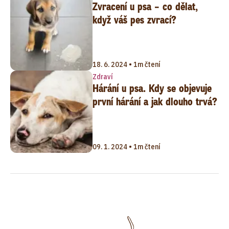
Zvracení u psa – co dělat,
když váš pes zvrací?
18. 6. 2024 • 1m čtení
Zdraví
Hárání u psa. Kdy se objevuje
první hárání a jak dlouho trvá?
09. 1. 2024 • 1m čtení