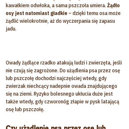
kawałkiem odwłoka, a sama pszczoła umiera.
Żądło
osy jest natomiast gładkie
– dzięki temu osa może
żądlić wielokrotnie, aż do wyczerpania się zapasu
jadu.
Owady żądlące rzadko atakują ludzi i zwierzęta, jeśli
nie czują się zagrożone. Do użądlenia psa przez osę
lub pszczołę dochodzi najczęściej wtedy, gdy
zwierzak niechcący nadepnie owada znajdującego
się na ziemi. Ryzyko bolesnego ukłucia duże jest
także wtedy, gdy czworonóg złapie w pysk latającą
osę lub pszczołę.
Czy użądlenie psa przez osę lub