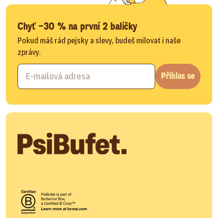
Chyť −30 % na první 2 balíčky
Pokud máš rád pejsky a slevy, budeš milovat i naše
zprávy.
Přihlas se