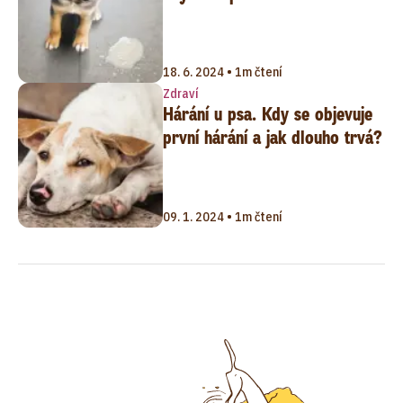
18. 6. 2024 • 1m čtení
Zdraví
Hárání u psa. Kdy se objevuje
první hárání a jak dlouho trvá?
09. 1. 2024 • 1m čtení