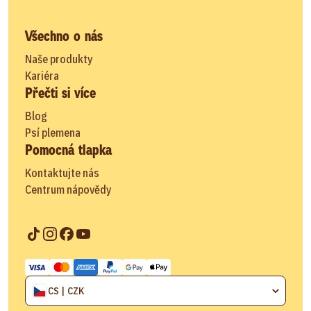
Všechno o nás
Naše produkty
Kariéra
Přečti si více
Blog
Psí plemena
Pomocná tlapka
Kontaktujte nás
Centrum nápovědy
CS | CZK