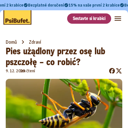
vní 2 krabice
Bezplatné doručení
15% na vaše první 2 krabice
B
Sestavte si krabici
Domů
Zdraví
Pies użądlony przez osę lub
pszczołę – co robić?
•
9. 12. 2023
1m čtení