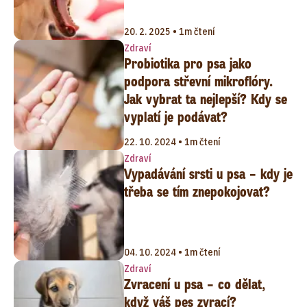
20. 2. 2025 • 1m čtení
Zdraví
Probiotika pro psa jako
podpora střevní mikroflóry.
Jak vybrat ta nejlepší? Kdy se
vyplatí je podávat?
22. 10. 2024 • 1m čtení
Zdraví
Vypadávání srsti u psa – kdy je
třeba se tím znepokojovat?
04. 10. 2024 • 1m čtení
Zdraví
Zvracení u psa – co dělat,
když váš pes zvrací?