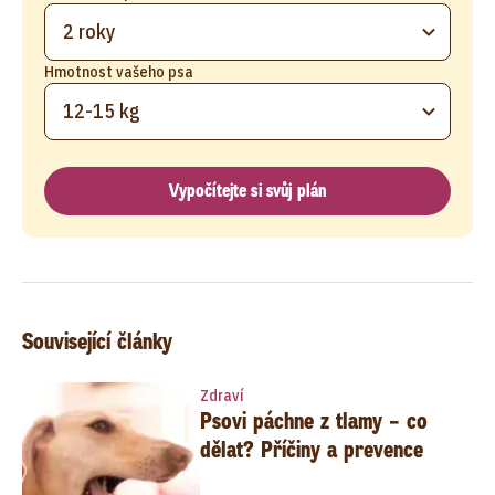
2 roky
Hmotnost vašeho psa
12-15 kg
Vypočítejte si svůj plán
Související články
Zdraví
Psovi páchne z tlamy – co
dělat? Příčiny a prevence