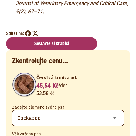
Journal of Veterinary Emergency and Critical Care,
9(2), 67–71.
Sdílet na:
Sestavte si krabici
Zkontrolujte cenu…
Čerstvá krmiva od:
45,54 Kč
/
den
53,58 Kč
Zadejte plemeno svého psa
Věk vašeho psa