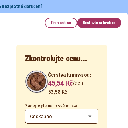
Bezplatné doručení
Přihlásit se
Sestavte si krabici
Zkontrolujte cenu…
Čerstvá krmiva od:
45,54 Kč
/
den
53,58 Kč
Zadejte plemeno svého psa