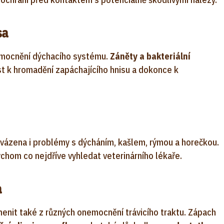
sa
emocnění dýchacího systému.
Záněty a bakteriální
 k hromadění zapáchajícího hnisu a dokonce k
vázena i problémy s dýcháním, kašlem, rýmou a horečkou.
chom co nejdříve vyhledat veterinárního lékaře.
a
nit také z různých onemocnění trávicího traktu. Zápach