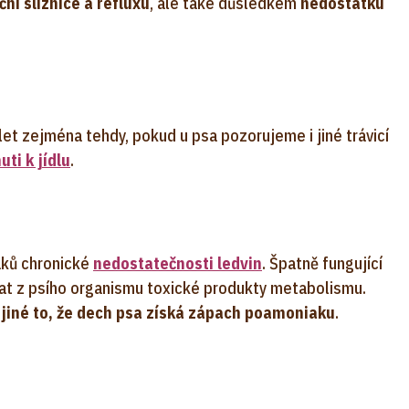
ní sliznice a refluxu
, ale také důsledkem
nedostatku
et zejména tehdy, pokud u psa pozorujeme i jiné trávicí
uti k jídlu
.
aků chronické
nedostatečnosti ledvin
. Špatně fungující
ovat z psího organismu toxické produkty metabolismu.
jiné to, že dech psa získá zápach po
amoniaku
.