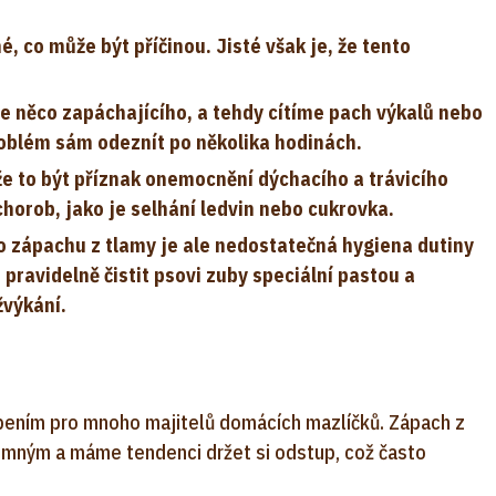
, co může být příčinou. Jisté však je, že tento
re něco zapáchajícího, a tehdy cítíme pach výkalů nebo
oblém sám odeznít po několika hodinách.
e to být příznak onemocnění dýchacího a trávicího
horob, jako je selhání ledvin nebo cukrovka.
o zápachu z tlamy je ale nedostatečná hygiena dutiny
pravidelně čistit psovi zuby speciální pastou a
žvýkání.
pením pro mnoho majitelů domácích mazlíčků. Zápach z
emným a máme tendenci držet si odstup, což často