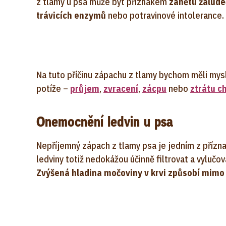
z tlamy u psa může být příznakem
zánětu žaludeč
trávicích enzymů
nebo potravinové intolerance.
Na tuto příčinu zápachu z tlamy bychom měli mysl
potíže –
průjem
,
zvracení
,
zácpu
nebo
ztrátu ch
Onemocnění ledvin u psa
Nepříjemný zápach z tlamy psa je jedním z přízn
ledviny totiž nedokážou účinně filtrovat a vyluč
Zvýšená hladina močoviny v krvi způsobí mimo 