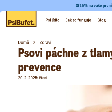
15% na vaše první
Psí jídlo
Jak to funguje
Blog
Domů
Zdraví
Psovi páchne z tlamy
prevence
•
20. 2. 2025
1m čtení