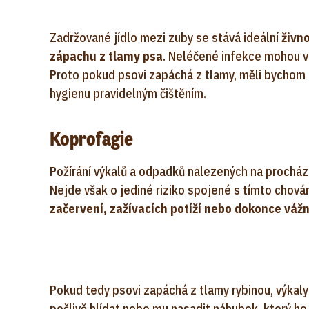
Zadržované jídlo mezi zuby se stává ideální
živn
zápachu z tlamy psa
. Neléčené infekce mohou vé
Proto pokud psovi zapáchá z tlamy, měli bychom n
hygienu pravidelným čištěním.
Koprofagie
Požírání výkalů a odpadků nalezených na procház
Nejde však o jediné riziko spojené s tímto chov
začervení, zažívacích potíží nebo dokonce vážn
Pokud tedy psovi zapáchá z tlamy rybinou, výka
pečlivě hlídat nebo mu nasadit náhubek, který ho