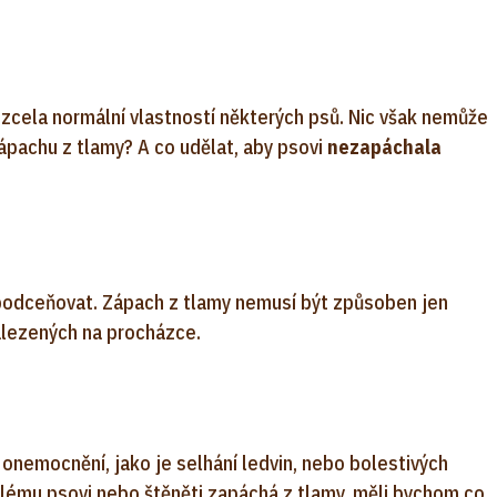
 zcela normální vlastností některých psů. Nic však nemůže
zápachu z tlamy? A co udělat, aby psovi
nezapáchala
podceňovat. Zápach z tlamy nemusí být způsoben jen
alezených na procházce.
onemocnění, jako je selhání ledvin, nebo bolestivých
lému psovi nebo štěněti zapáchá z tlamy, měli bychom co