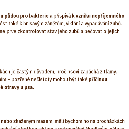
ou půdou pro bakterie
a přispívá k
vzniku nepříjemného
st také k hnisavým zánětům, viklání a vypadávání zubů.
ejprve zkontrolovat stav jeho zubů a pečovat o jejich
kách je častým důvodem, proč psovi zapáchá z tlamy.
áním – pozřené nečistoty mohou být také
příčinou
é otravy u psa
.
ly nebo zkaženým masem, měli bychom ho na procházkách
 ochrání před kontaktem s potenciálně škodlivými nálezy.