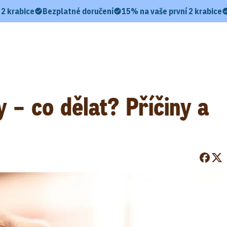
 2 krabice
Bezplatné doručení
15% na vaše první 2 krabice
 – co dělat? Příčiny a