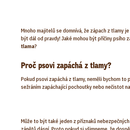
Mnoho majitelů se domnívá, že zápach z tlamy je
být dál od pravdy! Jaké mohou být příčiny psího 
tlama
?
Proč psovi zapáchá z tlamy?
Pokud psovi zapáchá z tlamy, neměli bychom to 
sežráním zapáchající pochoutky nebo nečistot n
Může to být také jeden z příznaků nebezpečných 
zánětů dásní. Proto pokud si všimneme, že dospě