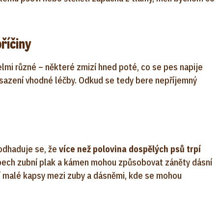
říčiny
lmi různé – některé zmizí hned poté, co se pes napije
asazení vhodné léčby. Odkud se tedy bere nepříjemný
odhaduje se, že
více než polovina dospělých psů trpí
zubech zubní plak a kámen mohou způsobovat záněty dásní
ají malé kapsy mezi zuby a dásněmi, kde se mohou