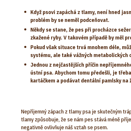
Když psovi zapáchá z tlamy, není hned jasné
problém by se neměl podceňovat.
Někdy se stane, že pes při procházce seže
zkažené ryby. V takovém případě by měl pr
Pokud však situace trvá mnohem déle, můž
systému, ale také vážných metabolických c
Jednou z nejčastějších příčin nepříjemnéh
ústní psa. Abychom tomu předešli, je třeba 
kartáčkem a podávat dentální pamlsky na 
Nepříjemný zápach z tlamy psa je skutečným trá
tlamy způsobuje, že se nám pes stává méně příj
negativně ovlivňuje náš vztah se psem.