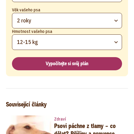
Věk vašeho psa
2 roky
Hmotnost vašeho psa
12-15 kg
Vypočítejte si svůj plán
Související články
Zdraví
Psovi páchne z tlamy – co
dělat? Příčiny a prevence