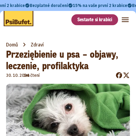
vní 2 krabice
Bezplatné doručení
15% na vaše první 2 krabice
B
Sestavte si krabici
Domů
Zdraví
Przeziębienie u psa – objawy,
leczenie, profilaktyka
•
30. 10. 2024
1m čtení