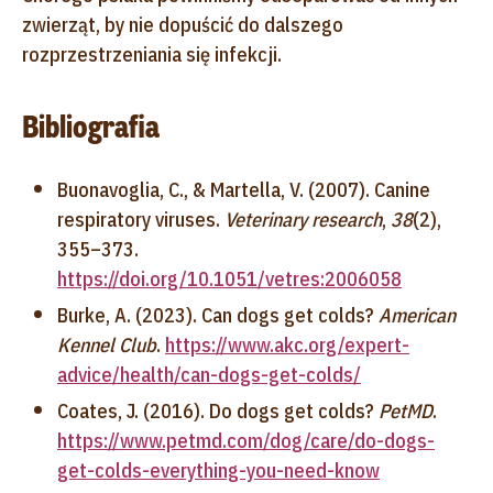
zwierząt, by nie dopuścić do dalszego
rozprzestrzeniania się infekcji.
Bibliografia
Buonavoglia, C., & Martella, V. (2007). Canine
respiratory viruses.
Veterinary research
,
38
(2),
355–373.
https://doi.org/10.1051/vetres:2006058
Burke, A. (2023). Can dogs get colds?
American
Kennel Club
.
https://www.akc.org/expert-
advice/health/can-dogs-get-colds/
Coates, J. (2016). Do dogs get colds?
PetMD
.
https://www.petmd.com/dog/care/do-dogs-
get-colds-everything-you-need-know