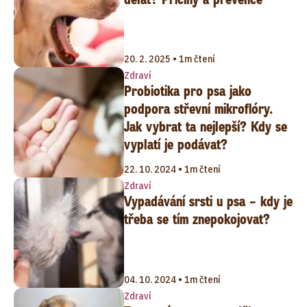
20. 2. 2025 • 1m čtení
Zdraví
Probiotika pro psa jako
podpora střevní mikroflóry.
Jak vybrat ta nejlepší? Kdy se
vyplatí je podávat?
22. 10. 2024 • 1m čtení
Zdraví
Vypadávání srsti u psa – kdy je
třeba se tím znepokojovat?
04. 10. 2024 • 1m čtení
Zdraví