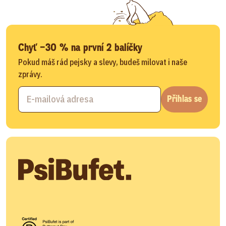
Chyť −30 % na první 2 balíčky
Pokud máš rád pejsky a slevy, budeš milovat i naše
zprávy.
Přihlas se