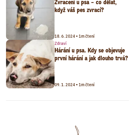
Zvracení u psa – co dělat,
když váš pes zvrací?
18. 6. 2024 • 1m čtení
Zdraví
Hárání u psa. Kdy se objevuje
první hárání a jak dlouho trvá?
09. 1. 2024 • 1m čtení