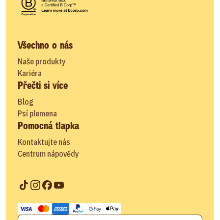
Všechno o nás
Naše produkty
Kariéra
Přečti si více
Blog
Psí plemena
Pomocná tlapka
Kontaktujte nás
Centrum nápovědy