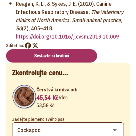
Reagan, K. L., & Sykes, J. E. (2020). Canine
Infectious Respiratory Disease.
The Veterinary
clinics of North America. Small animal practice
,
50
(2), 405–418.
https://doi.org/10.1016/j.cvsm.2019.10.009
Sdílet na:
Sestavte si krabici
Zkontrolujte cenu…
Čerstvá krmiva od:
45,54 Kč
/
den
53,58 Kč
Zadejte plemeno svého psa