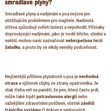
smradlavé plyny?
Smradlavé plyny a nadýmání u psa nejsou jen
obtěžujícím problémem pro majitele. Nadmutá
střeva způsobují zvířeti bolest a nepohodlí. Příznaky
doprovázející nadýmání, jako je tvrdé břicho, slinění a
neklid, mohou navíc naznačovat
nebezpečnou torzi
žaludku
, a proto by se nikdy neměly podceňovat.
Nejčastější příčinou plynatosti u psa je
nevhodná
strava
a výživové chyby ze strany opatrovníka. Je
však třeba mít na paměti, že pes, který často prdí,
může také trpět
potravinovou alergií
nebo
vážnějšími zdravotními potížemi, včetně
zánětů
trávicího systému
či dokonce nádorových