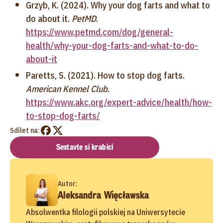
Grzyb, K. (2024). Why your dog farts and what to
do about it.
PetMD
.
https://www.petmd.com/dog/general-
health/why-your-dog-farts-and-what-to-do-
about-it
Paretts, S. (2021). How to stop dog farts.
American Kennel Club
.
https://www.akc.org/expert-advice/health/how-
to-stop-dog-farts/
Sdílet na:
Sestavte si krabici
Autor:
Aleksandra Więcławska
Absolwentka filologii polskiej na Uniwersytecie