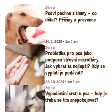
Zdraví
Psovi páchne z tlamy – co
dělat? Příčiny a prevence
20. 2. 2025 • 1m čtení
Zdraví
Probiotika pro psa jako
podpora střevní mikroflóry.
Jak vybrat ta nejlepší? Kdy se
vyplatí je podávat?
22. 10. 2024 • 1m čtení
Zdraví
Vypadávání srsti u psa – kdy je
třeba se tím znepokojovat?