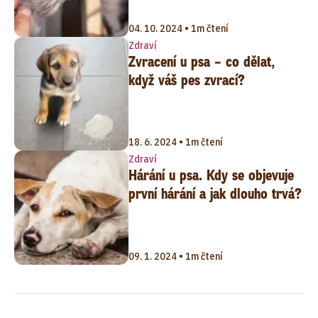
04. 10. 2024 • 1m čtení
Zdraví
Zvracení u psa – co dělat,
když váš pes zvrací?
18. 6. 2024 • 1m čtení
Zdraví
Hárání u psa. Kdy se objevuje
první hárání a jak dlouho trvá?
09. 1. 2024 • 1m čtení