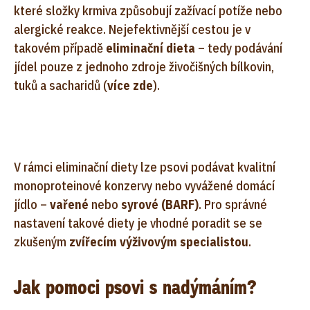
které složky krmiva způsobují zažívací potíže nebo
alergické reakce. Nejefektivnější cestou je v
takovém případě
eliminační dieta
– tedy podávání
jídel pouze z jednoho zdroje živočišných bílkovin,
tuků a sacharidů (
více zde
).
V rámci eliminační diety lze psovi podávat kvalitní
monoproteinové konzervy nebo vyvážené domácí
jídlo –
vařené
nebo
syrové (BARF)
. Pro správné
nastavení takové diety je vhodné poradit se se
zkušeným
zvířecím výživovým specialistou
.
Jak pomoci psovi s nadýmáním?