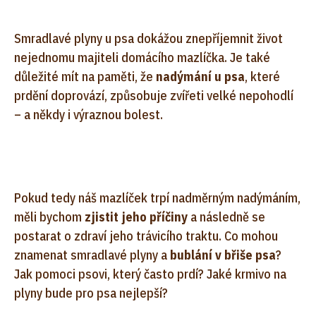
Smradlavé plyny u psa dokážou znepříjemnit život
nejednomu majiteli domácího mazlíčka. Je také
důležité mít na paměti, že
nadýmání u psa
, které
prdění doprovází, způsobuje zvířeti velké nepohodlí
– a někdy i výraznou bolest.
Pokud tedy náš mazlíček trpí nadměrným nadýmáním,
měli bychom
zjistit jeho příčiny
a následně se
postarat o zdraví jeho trávicího traktu. Co mohou
znamenat smradlavé plyny a
bublání v břiše psa
?
Jak pomoci psovi, který často prdí? Jaké krmivo na
plyny bude pro psa nejlepší?