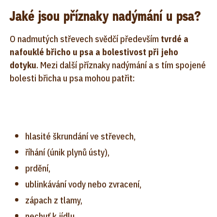
Jaké jsou příznaky nadýmání u psa?
O nadmutých střevech svědčí především
tvrdé a
nafouklé břicho u psa a bolestivost při jeho
dotyku
. Mezi další příznaky nadýmání a s tím spojené
bolesti břicha u psa mohou patřit:
hlasité škrundání ve střevech,
říhání (únik plynů ústy),
prdění,
ublinkávání vody nebo zvracení,
zápach z tlamy,
nechuť k jídlu,