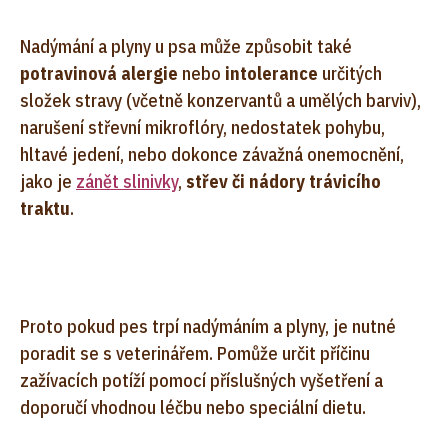
Nadýmání a plyny u psa může způsobit také
potravinová alergie
nebo
intolerance
určitých
složek stravy (včetně konzervantů a umělých barviv),
narušení střevní mikroflóry, nedostatek pohybu,
hltavé jedení, nebo dokonce závažná onemocnění,
jako je
zánět slinivky
,
střev či nádory trávicího
traktu
.
Proto pokud pes trpí nadýmáním a plyny, je nutné
poradit se s veterinářem. Pomůže určit příčinu
zažívacích potíží pomocí příslušných vyšetření a
doporučí vhodnou léčbu nebo speciální dietu.