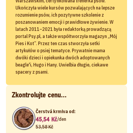
Warszawskim, certyfikowana trenerka psów.
Ukończyła wiele kursów pozwalających na lepsze
rozumienie psów, ich pozytywne szkolenie z
poszanowaniem emocji i prawidłowe żywienie. W
latach 2011–2021 była redaktorką prowadzącą
portal Psy.pl, a także współtworzyła magazyn „Mój
Pies i Kot”. Przez ten czas stworzyła setki
artykułów o psiej tematyce. Prywatnie mama
dwóki dzieci i opiekunka dwóch adoptowanych
beagle'i, Hugo i Hany. Uwielbia długie, ciekawe
spacery z psami.
Zkontrolujte cenu…
Čerstvá krmiva od:
45,54 Kč
/
den
53,58 Kč