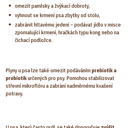
omezit pamlsky a žvýkací dobroty,
vyhnout se krmení psa zbytky od stolu,
zabránit hltavému jedení – podávat jídlo v misce
zpomalující krmení, hračkách typu kong nebo na
čichací podložce.
Plyny u psa lze také omezit podáváním
prebiotik a
probiotik
určených pro psy. Pomohou stabilizovat
střevní mikroflóru a zabrání nadměrnému kvašení
potravy.
U psa, který často prdí, se také doporučuje
zvýšit