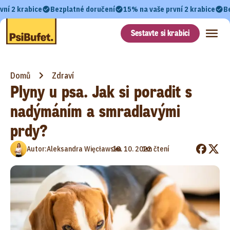
vní 2 krabice
Bezplatné doručení
15% na vaše první 2 krabice
B
Sestavte si krabici
Domů
Zdraví
Plyny u psa. Jak si poradit s
nadýmáním a smradlavými
prdy?
•
•
Autor:
Aleksandra Więcławska
18. 10. 2022
1m čtení