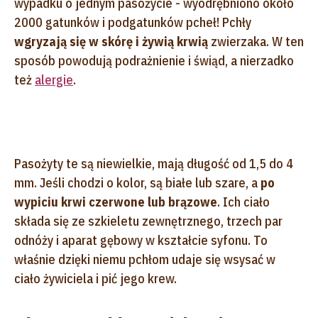
wypadku o jednym pasożycie - wyodrębniono około
2000 gatunków i podgatunków pcheł! Pchły
wgryzają się w skórę i żywią krwią
zwierzaka. W ten
sposób powodują podrażnienie i świąd, a nierzadko
też
alergie
.
Pasożyty te są niewielkie, mają długość od 1,5 do 4
mm. Jeśli chodzi o kolor, są białe lub szare, a
po
wypiciu krwi czerwone lub brązowe
. Ich ciało
składa się ze szkieletu zewnętrznego, trzech par
odnóży i aparat gębowy w kształcie syfonu. To
właśnie dzięki niemu pchłom udaje się wsysać w
ciało żywiciela i pić jego krew.