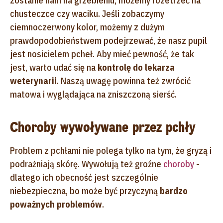
zostanie nam na grzebieniu, możemy rozetrzeć na
chusteczce czy waciku. Jeśli zobaczymy
ciemnoczerwony kolor, możemy z dużym
prawdopodobieństwem podejrzewać, że nasz pupil
jest nosicielem pcheł. Aby mieć pewność, że tak
jest, warto udać się na
kontrolę do lekarza
weterynarii
. Naszą uwagę powinna też zwrócić
matowa i wyglądająca na zniszczoną sierść.
Choroby wywoływane przez pchły
Problem z pchłami nie polega tylko na tym, że gryzą i
podrażniają skórę. Wywołują też groźne
choroby
-
dlatego ich obecność jest szczególnie
niebezpieczna, bo może być przyczyną
bardzo
poważnych problemów
.