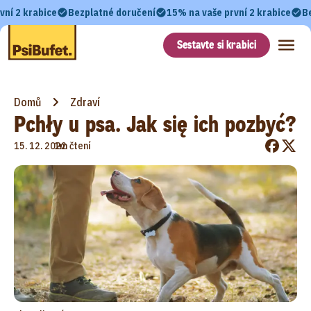
vní 2 krabice
Bezplatné doručení
15% na vaše první 2 krabice
B
Sestavte si krabici
Domů
Zdraví
Pchły u psa. Jak się ich pozbyć?
•
15. 12. 2022
1m čtení