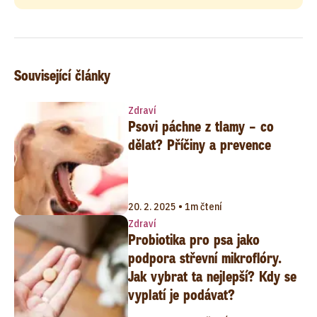
Související články
Zdraví
Psovi páchne z tlamy – co
dělat? Příčiny a prevence
20. 2. 2025 • 1m čtení
Zdraví
Probiotika pro psa jako
podpora střevní mikroflóry.
Jak vybrat ta nejlepší? Kdy se
vyplatí je podávat?