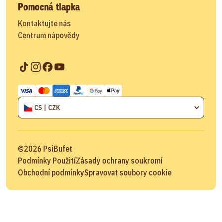
Pomocná tlapka
Kontaktujte nás
Centrum nápovědy
CS | CZK
©
2026
PsiBufet
Podmínky Použití
Zásady ochrany soukromí
Obchodní podmínky
Spravovat soubory cookie