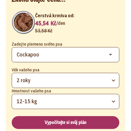
Čerstvá krmiva od:
45,54 Kč
/
den
53,58 Kč
Zadejte plemeno svého psa
Věk vašeho psa
2 roky
Hmotnost vašeho psa
12-15 kg
Vypočítejte si svůj plán