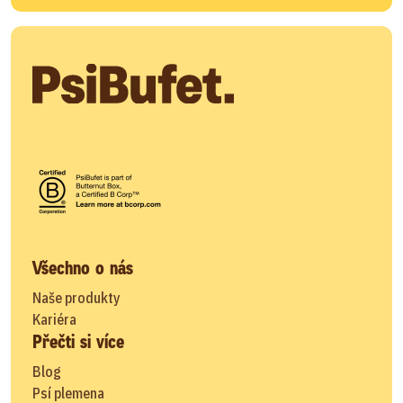
Všechno o nás
Naše produkty
Kariéra
Přečti si více
Blog
Psí plemena