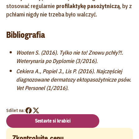
stosować regularnie
profilaktykę pasożytniczą
, by z
pchłami nigdy nie trzeba było walczyć.
Bibliografia
Wooten S. (2016). Tylko nie to! Znowu pchły?!.
Weterynaria po Dyplomie (3/2016).
Cekiera A., Popiel J., Lis P. (2016). Najczęściej
diagnozowane dermatozy ektopasożytnicze psów.
Vet Personel (1/2016).
Sdílet na:
Sestavte si krabici
Zkontrolujte cenu…