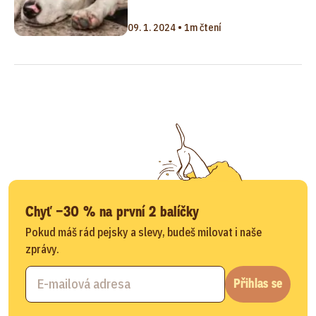
09. 1. 2024 • 1m čtení
Chyť −30 % na první 2 balíčky
Pokud máš rád pejsky a slevy, budeš milovat i naše
zprávy.
Přihlas se