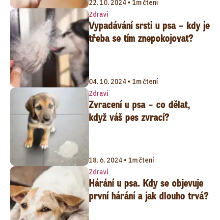
22. 10. 2024 • 1m čtení
Zdraví
Vypadávání srsti u psa – kdy je
třeba se tím znepokojovat?
04. 10. 2024 • 1m čtení
Zdraví
Zvracení u psa – co dělat,
když váš pes zvrací?
18. 6. 2024 • 1m čtení
Zdraví
Hárání u psa. Kdy se objevuje
první hárání a jak dlouho trvá?