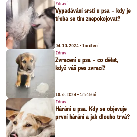
Zdraví
Vypadávání srsti u psa – kdy je
třeba se tím znepokojovat?
04. 10. 2024 • 1m čtení
Zdraví
Zvracení u psa – co dělat,
když váš pes zvrací?
18. 6. 2024 • 1m čtení
Zdraví
Hárání u psa. Kdy se objevuje
první hárání a jak dlouho trvá?