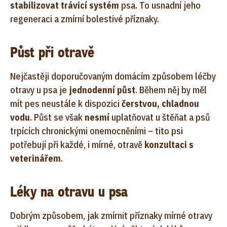
stabilizovat trávicí systém
psa. To usnadní jeho
regeneraci a zmírní bolestivé příznaky.
Půst při otravě
Nejčastěji doporučovaným domácím způsobem léčby
otravy u psa je
jednodenní půst
. Během něj by měl
mít pes neustále k dispozici
čerstvou, chladnou
vodu
. Půst se však
nesmí
uplatňovat u štěňat a psů
trpících chronickými onemocněními – tito psi
potřebují při každé, i mírné, otravě
konzultaci s
veterinářem
.
Léky na otravu u psa
Dobrým způsobem, jak zmírnit příznaky mírné otravy