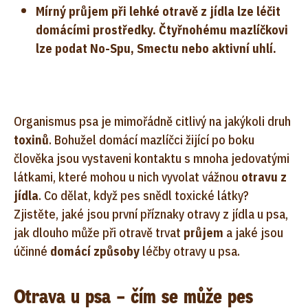
Mírný průjem při lehké otravě z jídla lze léčit
domácími prostředky. Čtyřnohému mazlíčkovi
lze podat No-Spu, Smectu nebo aktivní uhlí.
Organismus psa je mimořádně citlivý na jakýkoli druh
toxinů
. Bohužel domácí mazlíčci žijící po boku
člověka jsou vystaveni kontaktu s mnoha jedovatými
látkami, které mohou u nich vyvolat vážnou
otravu z
jídla
. Co dělat, když pes snědl toxické látky?
Zjistěte, jaké jsou první příznaky otravy z jídla u psa,
jak dlouho může při otravě trvat
průjem
a jaké jsou
účinné
domácí způsoby
léčby otravy u psa.
Otrava u psa – čím se může pes