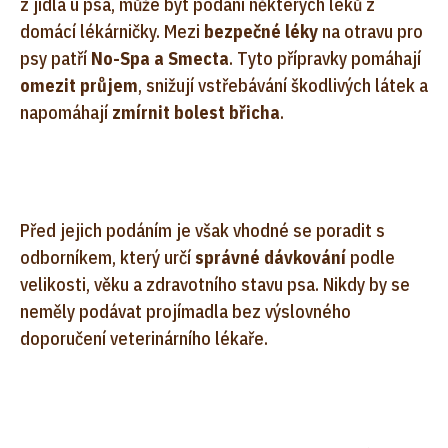
z jídla u psa, může být podání některých léků z
domácí lékárničky. Mezi
bezpečné léky
na otravu pro
psy patří
No-Spa a Smecta
. Tyto přípravky pomáhají
omezit průjem
, snižují vstřebávání škodlivých látek a
napomáhají
zmírnit bolest břicha
.
Před jejich podáním je však vhodné se poradit s
odborníkem, který určí
správné dávkování
podle
velikosti, věku a zdravotního stavu psa. Nikdy by se
neměly podávat projímadla bez výslovného
doporučení veterinárního lékaře.