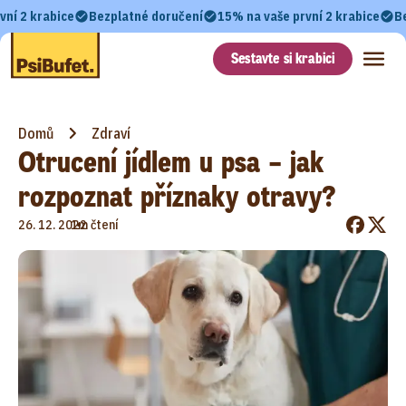
vní 2 krabice
Bezplatné doručení
15% na vaše první 2 krabice
B
Sestavte si krabici
Domů
Zdraví
Otrucení jídlem u psa – jak
rozpoznat příznaky otravy?
•
26. 12. 2022
1m čtení