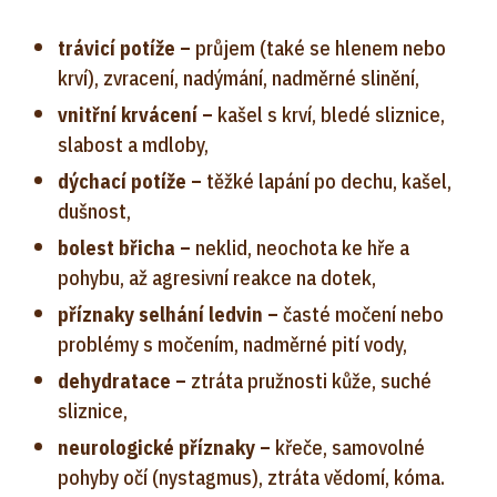
trávicí potíže –
průjem (také se hlenem nebo
krví), zvracení, nadýmání, nadměrné slinění,
vnitřní krvácení –
kašel s krví, bledé sliznice,
slabost a mdloby,
dýchací potíže –
těžké lapání po dechu, kašel,
dušnost,
bolest břicha –
neklid, neochota ke hře a
pohybu, až agresivní reakce na dotek,
příznaky selhání ledvin –
časté močení nebo
problémy s močením, nadměrné pití vody,
dehydratace –
ztráta pružnosti kůže, suché
sliznice,
neurologické příznaky –
křeče, samovolné
pohyby očí (nystagmus), ztráta vědomí, kóma.