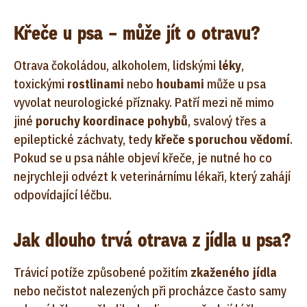
Křeče u psa – může jít o otravu?
Otrava čokoládou, alkoholem, lidskými
léky
,
toxickými
rostlinami
nebo
houbami
může u psa
vyvolat neurologické příznaky. Patří mezi ně mimo
jiné
poruchy koordinace pohybů
, svalový třes a
epileptické záchvaty, tedy
křeče s poruchou vědomí
.
Pokud se u psa náhle objeví křeče, je nutné ho co
nejrychleji odvézt k veterinárnímu lékaři, který zahájí
odpovídající léčbu.
Jak dlouho trvá otrava z jídla u psa?
Trávicí potíže způsobené požitím
zkaženého jídla
nebo nečistot nalezených při procházce často samy