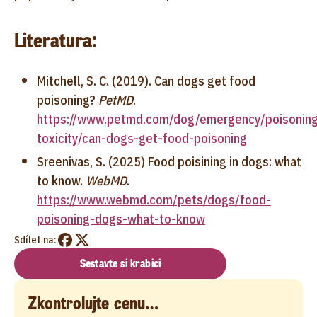
Literatura:
Mitchell, S. C. (2019). Can dogs get food
poisoning?
PetMD
.
https://www.petmd.com/dog/emergency/poisonin
toxicity/can-dogs-get-food-poisoning
Sreenivas, S. (2025) Food poisining in dogs: what
to know.
WebMD
.
https://www.webmd.com/pets/dogs/food-
poisoning-dogs-what-to-know
Sdílet na:
Sestavte si krabici
Zkontrolujte cenu…