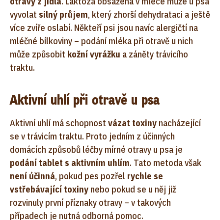
otravy z jídla
. Laktóza obsažená v mléce může u psa
vyvolat
silný průjem
, který zhorší dehydrataci a ještě
více zvíře oslabí. Někteří psi jsou navíc alergičtí na
mléčné bílkoviny – podání mléka při otravě u nich
může způsobit
kožní vyrážku
a záněty trávicího
traktu.
Aktivní uhlí při otravě u psa
Aktivní uhlí má schopnost
vázat toxiny
nacházející
se v trávicím traktu. Proto jedním z účinných
domácích způsobů léčby mírné otravy u psa je
podání tablet s aktivním uhlím
. Tato metoda však
není účinná
, pokud pes pozřel
rychle se
vstřebávající toxiny
nebo pokud se u něj již
rozvinuly první příznaky otravy – v takových
případech je nutná odborná pomoc.