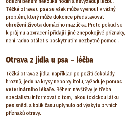
odezní během několika hodin a nevyžadují léčbu.
Těžká otrava u psa se však může vyvinout v vážný
problém, který může dokonce představovat
ohrožení života
domácího mazlíčka. Proto pokud se
k průjmu a zvracení přidají i jiné znepokojivé příznaky,
není radno otálet s poskytnutím nezbytné pomoci.
Otrava z jídla u psa – léčba
Těžká otrava z jídla, například po požití čokolády,
hroznů, jedu na krysy nebo xylitolu, vyžaduje
pomoc
veterinárního lékaře
. Během návštěvy je třeba
specialistu informovat o tom, jakou toxickou látku
pes snědl a kolik času uplynulo od výskytu prvních
příznaků otravy.