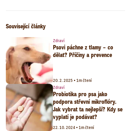
Související články
Zdraví
Psovi páchne z tlamy – co
dělat? Příčiny a prevence
20. 2. 2025 • 1m čtení
Zdraví
Probiotika pro psa jako
podpora střevní mikroflóry.
Jak vybrat ta nejlepší? Kdy se
vyplatí je podávat?
22. 10. 2024 • 1m čtení