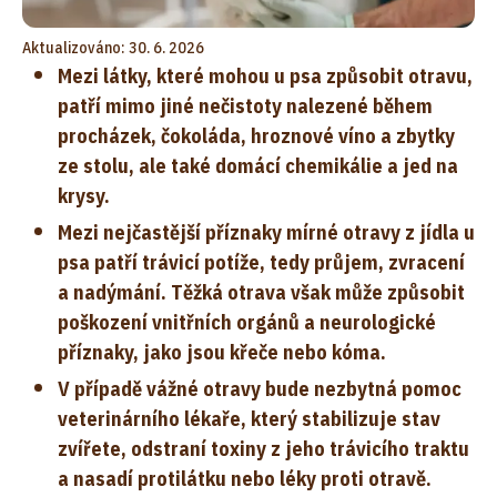
Aktualizováno: 30. 6. 2026
Mezi látky, které mohou u psa způsobit otravu,
patří mimo jiné nečistoty nalezené během
procházek, čokoláda, hroznové víno a zbytky
ze stolu, ale také domácí chemikálie a jed na
krysy.
Mezi nejčastější příznaky mírné otravy z jídla u
psa patří trávicí potíže, tedy průjem, zvracení
a nadýmání. Těžká otrava však může způsobit
poškození vnitřních orgánů a neurologické
příznaky, jako jsou křeče nebo kóma.
V případě vážné otravy bude nezbytná pomoc
veterinárního lékaře, který stabilizuje stav
zvířete, odstraní toxiny z jeho trávicího traktu
a nasadí protilátku nebo léky proti otravě.