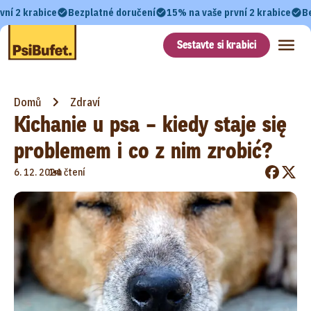
vní 2 krabice
Bezplatné doručení
15% na vaše první 2 krabice
B
Sestavte si krabici
Domů
Zdraví
Kichanie u psa – kiedy staje się
problemem i co z nim zrobić?
•
6. 12. 2024
1m čtení