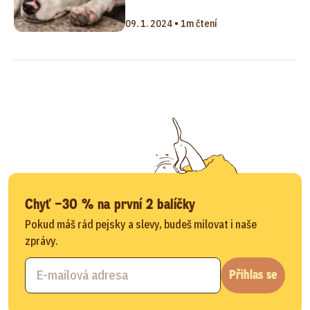
09. 1. 2024 • 1m čtení
Chyť −30 % na první 2 balíčky
Pokud máš rád pejsky a slevy, budeš milovat i naše
zprávy.
Přihlas se