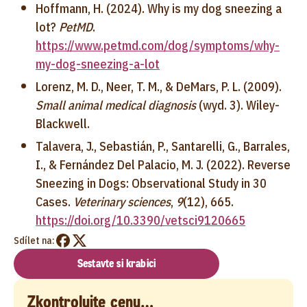
Hoffmann, H. (2024). Why is my dog sneezing a
lot?
PetMD
.
https://www.petmd.com/dog/symptoms/why-
my-dog-sneezing-a-lot
Lorenz, M. D., Neer, T. M., & DeMars, P. L. (2009).
Small animal medical diagnosis
(wyd. 3). Wiley-
Blackwell.
Talavera, J., Sebastián, P., Santarelli, G., Barrales,
I., & Fernández Del Palacio, M. J. (2022). Reverse
Sneezing in Dogs: Observational Study in 30
Cases.
Veterinary sciences
,
9
(12), 665.
https://doi.org/10.3390/vetsci9120665
Sdílet na:
Sestavte si krabici
Zkontrolujte cenu…