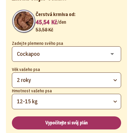
Čerstvá krmiva od:
45,54 Kč
/
den
53,58 Kč
Zadejte plemeno svého psa
Věk vašeho psa
2 roky
Hmotnost vašeho psa
12-15 kg
Vypočítejte si svůj plán