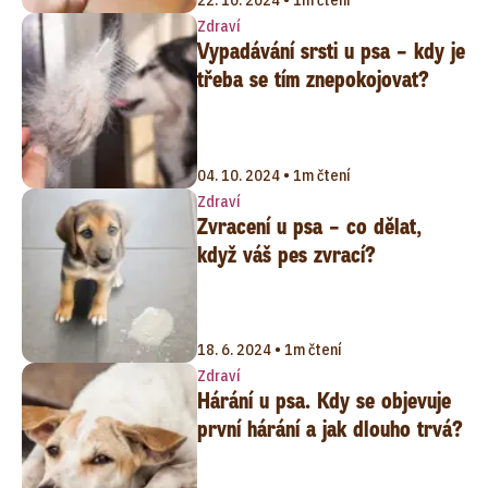
22. 10. 2024 • 1m čtení
Zdraví
Vypadávání srsti u psa – kdy je
třeba se tím znepokojovat?
04. 10. 2024 • 1m čtení
Zdraví
Zvracení u psa – co dělat,
když váš pes zvrací?
18. 6. 2024 • 1m čtení
Zdraví
Hárání u psa. Kdy se objevuje
první hárání a jak dlouho trvá?