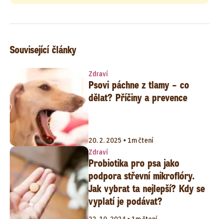
Související články
Zdraví
Psovi páchne z tlamy – co
dělat? Příčiny a prevence
20. 2. 2025 • 1m čtení
Zdraví
Probiotika pro psa jako
podpora střevní mikroflóry.
Jak vybrat ta nejlepší? Kdy se
vyplatí je podávat?