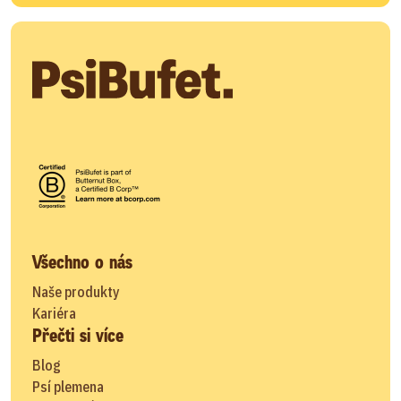
Všechno o nás
Naše produkty
Kariéra
Přečti si více
Blog
Psí plemena