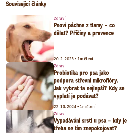
Související články
Zdraví
Psovi páchne z tlamy – co
dělat? Příčiny a prevence
20. 2. 2025 • 1m čtení
Zdraví
Probiotika pro psa jako
podpora střevní mikroflóry.
Jak vybrat ta nejlepší? Kdy se
vyplatí je podávat?
22. 10. 2024 • 1m čtení
Zdraví
Vypadávání srsti u psa – kdy je
třeba se tím znepokojovat?