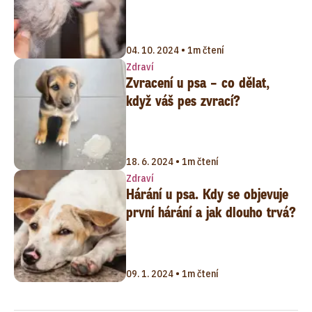
04. 10. 2024 • 1m čtení
Zdraví
Zvracení u psa – co dělat,
když váš pes zvrací?
18. 6. 2024 • 1m čtení
Zdraví
Hárání u psa. Kdy se objevuje
první hárání a jak dlouho trvá?
09. 1. 2024 • 1m čtení