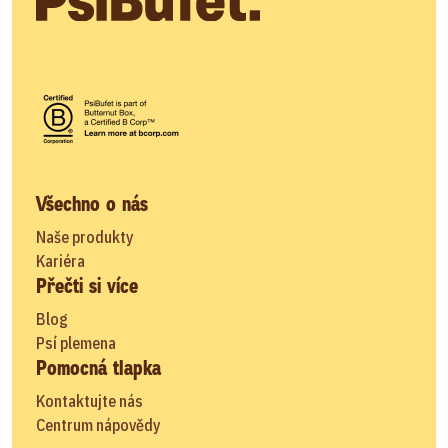
Všechno o nás
Naše produkty
Kariéra
Přečti si více
Blog
Psí plemena
Pomocná tlapka
Kontaktujte nás
Centrum nápovědy