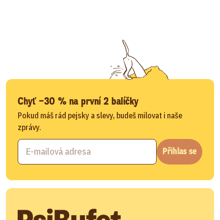
Chyť −30 % na první 2 balíčky
Pokud máš rád pejsky a slevy, budeš milovat i naše
zprávy.
Přihlas se