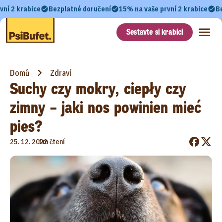
vní 2 krabice
Bezplatné doručení
15% na vaše první 2 krabice
B
Sestavte si krabici
Domů
Zdraví
Suchy czy mokry, ciepły czy
zimny – jaki nos powinien mieć
pies?
•
25. 12. 2022
1m čtení