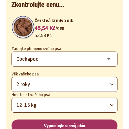
Zkontrolujte cenu…
Čerstvá krmiva od:
45,54 Kč
/
den
53,58 Kč
Zadejte plemeno svého psa
Věk vašeho psa
2 roky
Hmotnost vašeho psa
12-15 kg
Vypočítejte si svůj plán