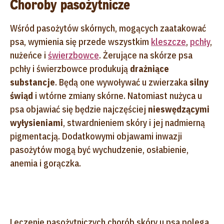
Choroby pasożytnicze
Wśród pasożytów skórnych, mogących zaatakować
psa, wymienia się przede wszystkim
kleszcze
,
pchły
,
nużeńce i
świerzbowce
. Żerujące na skórze psa
pchły i świerzbowce produkują
drażniące
substancje
. Będą one wywoływać u zwierzaka
silny
świąd
i wtórne zmiany skórne. Natomiast nużyca u
psa objawiać się będzie najczęściej
nieswędzącymi
wyłysieniami
, stwardnieniem skóry i jej nadmierną
pigmentacją. Dodatkowymi objawami inwazji
pasożytów mogą być wychudzenie, osłabienie,
anemia i gorączka.
Leczenie pasożytniczych chorób skóry u psa polega