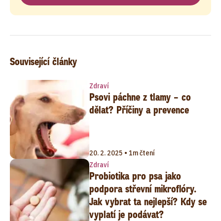
Související články
Zdraví
Psovi páchne z tlamy – co
dělat? Příčiny a prevence
20. 2. 2025 • 1m čtení
Zdraví
Probiotika pro psa jako
podpora střevní mikroflóry.
Jak vybrat ta nejlepší? Kdy se
vyplatí je podávat?