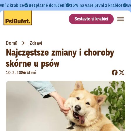
vní 2 krabice
Bezplatné doručení
15% na vaše první 2 krabice
B
Sestavte si krabici
Domů
Zdraví
Najczęstsze zmiany i choroby
skórne u psów
•
10. 2. 2025
1m čtení