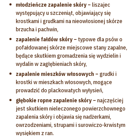
młodzieńcze zapalenie skóry –
liszajec
występujący u szczeniąt, objawiający się
krostkami i grudkami na nieowłosionej skórze
brzucha i pachwin,
zapalenie fałdów skóry –
typowe dla psów o
pofałdowanej skórze miejscowe stany zapalne,
będące skutkiem gromadzenia się wydzielin i
wydalin w zagłębieniach skóry,
zapalenie mieszków włosowych –
grudki i
krostki w mieszkach włosowych, mogące
prowadzić do plackowatych wyłysień,
głębokie ropne zapalenie skóry –
najczęściej
jest skutkiem nieleczonego powierzchownego
zapalenia skóry i objawia się nadżerkami,
owrzodzeniami, strupami i surowiczo-krwistym
wysiękiem z ran.