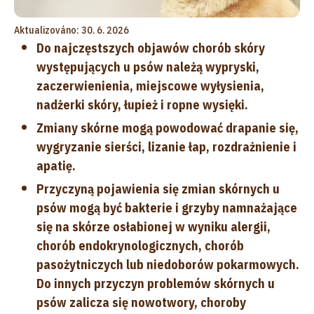
Aktualizováno: 30. 6. 2026
Do najczęstszych objawów chorób skóry
występujących u psów należą wypryski,
zaczerwienienia, miejscowe wyłysienia,
nadżerki skóry, łupież i ropne wysięki.
Zmiany skórne mogą powodować drapanie się,
wygryzanie sierści, lizanie łap, rozdrażnienie i
apatię.
Przyczyną pojawienia się zmian skórnych u
psów mogą być bakterie i grzyby namnażające
się na skórze osłabionej w wyniku alergii,
chorób endokrynologicznych, chorób
pasożytniczych lub niedoborów pokarmowych.
Do innych przyczyn problemów skórnych u
psów zalicza się nowotwory, choroby