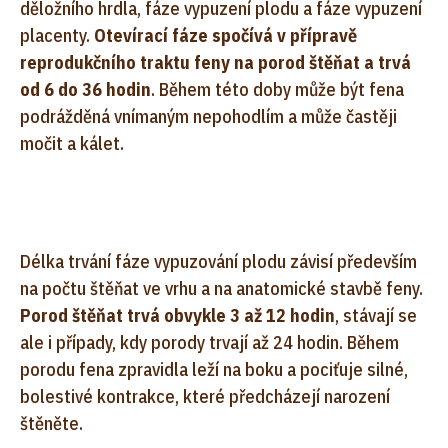
děložního hrdla, fáze vypuzení plodu a fáze vypuzení
placenty.
Otevírací fáze spočívá v přípravě
reprodukčního traktu feny na porod štěňat a trvá
od 6 do 36 hodin
. Během této doby může být fena
podrážděná vnímaným nepohodlím a může častěji
močit a kálet.
Délka trvání fáze vypuzování plodu závisí především
na počtu štěňat ve vrhu a na anatomické stavbě feny.
Porod štěňat trvá obvykle 3 až 12 hodin
, stávají se
ale i případy, kdy porody trvají až 24 hodin. Během
porodu fena zpravidla leží na boku a pociťuje silné,
bolestivé kontrakce, které předcházejí narození
štěněte.