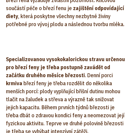
Březí fena vyžaduje zvláštní pozornost. Klíčovou
součástí péče o březí fenu je
zajištění odpovídající
diety
, která poskytne všechny nezbytné živiny
potřebné pro vývoj plodu a následnou tvorbu mléka.
Specializovanou vysokokalorickou stravu určenou
pro březí feny je třeba postupně zavádět od
začátku druhého měsíce březosti
. Denní porci
krmiva
březí feny je třeba rozdělit do několika
menších porcí: plody vyplňující břišní dutinu mohou
tlačit na žaludek a střeva a výrazně tak snižovat
jejich kapacitu. Během prvních týdnů březosti je
třeba dbát o zdravou kondici feny a neomezovat její
fyzickou aktivitu. Teprve ve druhé polovině březosti
je třeba se vyhýbat intenzívní zátěži.