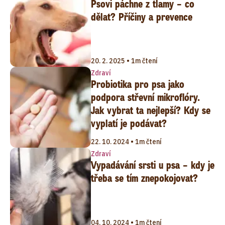
Psovi páchne z tlamy – co
dělat? Příčiny a prevence
20. 2. 2025 • 1m čtení
Zdraví
Probiotika pro psa jako
podpora střevní mikroflóry.
Jak vybrat ta nejlepší? Kdy se
vyplatí je podávat?
22. 10. 2024 • 1m čtení
Zdraví
Vypadávání srsti u psa – kdy je
třeba se tím znepokojovat?
04. 10. 2024 • 1m čtení