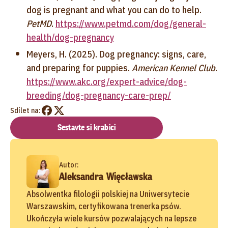
dog is pregnant and what you can do to help.
PetMD
.
https://www.petmd.com/dog/general-
health/dog-pregnancy
Meyers, H. (2025). Dog pregnancy: signs, care,
and preparing for puppies.
American Kennel Club
.
https://www.akc.org/expert-advice/dog-
breeding/dog-pregnancy-care-prep/
Sdílet na:
Sestavte si krabici
Autor:
Aleksandra Więcławska
Absolwentka filologii polskiej na Uniwersytecie
Warszawskim, certyfikowana trenerka psów.
Ukończyła wiele kursów pozwalających na lepsze