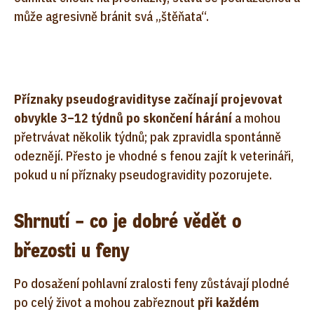
může agresivně bránit svá „štěňata“.
Příznaky pseudogravidity
se začínají projevovat
obvykle 3–12 týdnů po skončení hárání
a mohou
přetrvávat několik týdnů; pak zpravidla spontánně
odeznějí. Přesto je vhodné s fenou zajít k veterináři,
pokud u ní příznaky pseudogravidity pozorujete.
Shrnutí – co je dobré vědět o
březosti u feny
Po dosažení pohlavní zralosti feny zůstávají plodné
po celý život a mohou zabřeznout
při každém