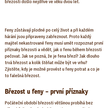
březosti došlo nejdříve ve věku dvou let.
Feny zůstávají plodné po celý život a při každém
hárání jsou připraveny zabřeznout. Proto každý
majitel nekastrované feny musí umět rozpoznat první
příznaky březosti a vědět, jak o fenu během březosti
pečovat. Jak se pozná, že je fena březí? Jak dlouho
trvá březost a kolik štěňat může být ve vrhu?
Zjistěte, kdy je možné provést u feny potrat a co je
to falešná březost.
Březost u feny – první příznaky
Počáteční období březosti většinou probíhá bez