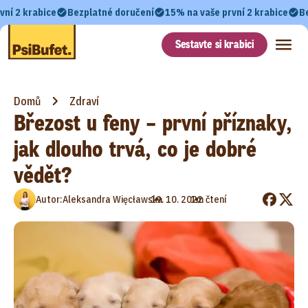
vní 2 krabice
Bezplatné doručení
15% na vaše první 2 krabice
B
Sestavte si krabici
Domů
Zdraví
Březost u feny – první příznaky,
jak dlouho trvá, co je dobré
vědět?
•
•
Autor:
Aleksandra Więcławska
19. 10. 2022
1m čtení