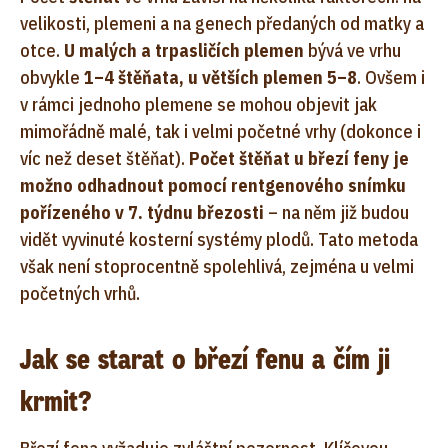
velikosti, plemeni a na genech předaných od matky a
otce.
U malých a trpasličích plemen
bývá ve vrhu
obvykle
1–4 štěňata, u větších plemen 5–8
. Ovšem i
v rámci jednoho plemene se mohou objevit jak
mimořádně malé, tak i velmi početné vrhy (dokonce i
víc než deset štěňat).
Počet štěňat u březí feny je
možno odhadnout pomocí rentgenového snímku
pořízeného v 7. týdnu březosti
– na něm již budou
vidět vyvinuté kosterní systémy plodů. Tato metoda
však není stoprocentně spolehlivá, zejména u velmi
početných vrhů.
Jak se starat o březí fenu a čím ji
krmit?