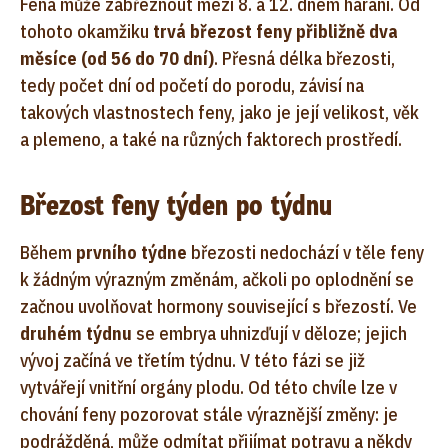
Fena může zabřeznout mezi 8. a 12. dnem hárání. Od
tohoto okamžiku
trvá březost feny přibližně dva
měsíce (od 56 do 70 dní)
. Přesná délka březosti,
tedy počet dní od početí do porodu, závisí na
takových vlastnostech feny, jako je její velikost, věk
a plemeno, a také na různých faktorech prostředí.
Březost feny týden po týdnu
Během
prvního týdne
březosti nedochází v těle feny
k žádným výrazným změnám, ačkoli po oplodnění se
začnou uvolňovat hormony související s březostí. Ve
druhém týdnu
se embrya uhnizďují v děloze; jejich
vývoj začíná ve třetím týdnu. V této fázi se již
vytvářejí vnitřní orgány plodu. Od této chvíle lze v
chování feny pozorovat stále výraznější změny: je
podrážděná, může odmítat přijímat potravu a někdy