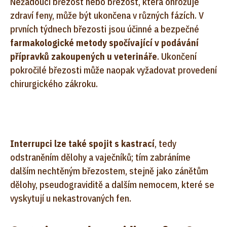
Nežádoucí březost nebo březost, která ohrožuje
zdraví feny, může být ukončena v různých fázích. V
prvních týdnech březosti jsou účinné a bezpečné
farmakologické metody spočívající v podávání
přípravků zakoupených u veterináře
. Ukončení
pokročilé březosti může naopak vyžadovat provedení
chirurgického zákroku.
Interrupci lze také spojit s kastrací
, tedy
odstraněním dělohy a vaječníků; tím zabráníme
dalším nechtěným březostem, stejně jako zánětům
dělohy, pseudograviditě a dalším nemocem, které se
vyskytují u nekastrovaných fen.