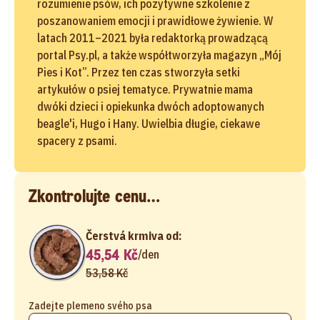
rozumienie psów, ich pozytywne szkolenie z
poszanowaniem emocji i prawidłowe żywienie. W
latach 2011–2021 była redaktorką prowadzącą
portal Psy.pl, a także współtworzyła magazyn „Mój
Pies i Kot”. Przez ten czas stworzyła setki
artykułów o psiej tematyce. Prywatnie mama
dwóki dzieci i opiekunka dwóch adoptowanych
beagle'i, Hugo i Hany. Uwielbia długie, ciekawe
spacery z psami.
Zkontrolujte cenu…
Čerstvá krmiva od:
45,54 Kč
/
den
53,58 Kč
Zadejte plemeno svého psa