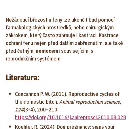
Nežádoucí březost u feny lze ukončit buď pomocí
farmakologických prostředků, nebo chirurgickým
zákrokem, který často zahrnuje i kastraci. Kastrace
ochrání fenu nejen před dalším zabřeznutím, ale také
před četnými
nemocemi
souvisejícími s
reprodukčním systémem.
Literatura:
Concannon P. W. (2011). Reproductive cycles of
the domestic bitch.
Animal reproduction science
,
124
(3-4), 200–210.
https://doi.org/10.1016/j.anireprosci.2010.08.028
Koehler, R. (2024). Dog pregnancy: signs your