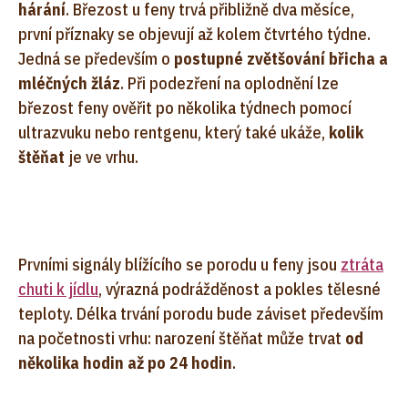
hárání
. Březost u feny trvá přibližně dva měsíce,
první příznaky se objevují až kolem čtvrtého týdne.
Jedná se především o
postupné zvětšování břicha a
mléčných žláz
. Při podezření na oplodnění lze
březost feny ověřit po několika týdnech pomocí
ultrazvuku nebo rentgenu, který také ukáže,
kolik
štěňat
je ve vrhu.
Prvními signály blížícího se porodu u feny jsou
ztráta
chuti k jídlu
, výrazná podrážděnost a pokles tělesné
teploty. Délka trvání porodu bude záviset především
na početnosti vrhu: narození štěňat může trvat
od
několika hodin až po 24 hodin
.