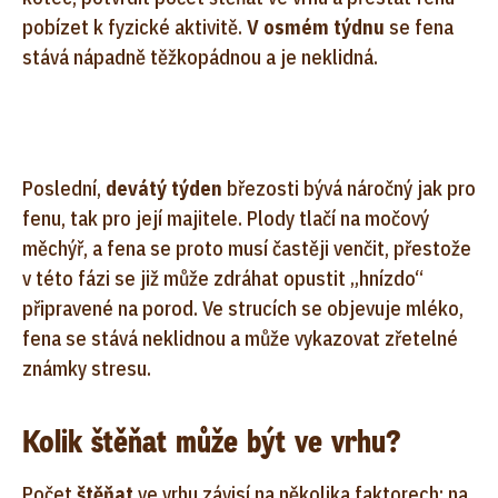
pobízet k fyzické aktivitě.
V osmém týdnu
se fena
stává nápadně těžkopádnou a je neklidná.
Poslední,
devátý týden
březosti bývá náročný jak pro
fenu, tak pro její majitele. Plody tlačí na močový
měchýř, a fena se proto musí častěji venčit, přestože
v této fázi se již může zdráhat opustit „hnízdo“
připravené na porod. Ve strucích se objevuje mléko,
fena se stává neklidnou a může vykazovat zřetelné
známky stresu.
Kolik štěňat může být ve vrhu?
Počet
štěňat
ve vrhu závisí na několika faktorech: na