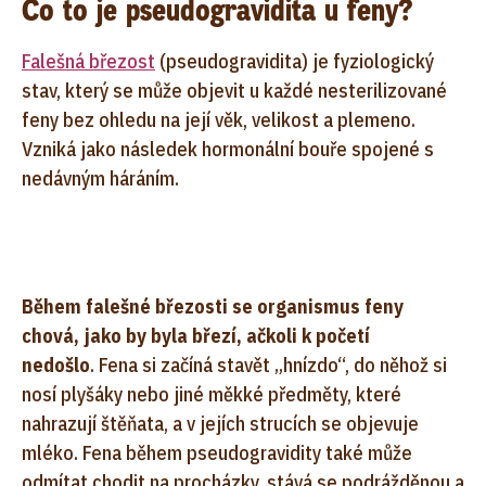
Co to je pseudogravidita u feny?
Falešná březost
(pseudogravidita) je fyziologický
stav, který se může objevit u každé nesterilizované
feny bez ohledu na její věk, velikost a plemeno.
Vzniká jako následek hormonální bouře spojené s
nedávným háráním.
Během falešné březosti se organismus feny
chová, jako by byla březí, ačkoli k početí
nedošlo
. Fena si začíná stavět „hnízdo“, do něhož si
nosí plyšáky nebo jiné měkké předměty, které
nahrazují štěňata, a v jejích strucích se objevuje
mléko. Fena během pseudogravidity také může
odmítat chodit na procházky, stává se podrážděnou a