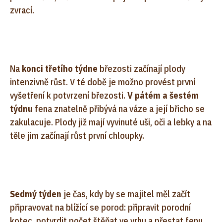
zvrací.
Na
konci třetího týdne
březosti začínají plody
intenzivně růst. V té době je možno provést první
vyšetření k potvrzení březosti.
V pátém a šestém
týdnu
fena znatelně přibývá na váze a její břicho se
zakulacuje. Plody již mají vyvinuté uši, oči a lebky a na
těle jim začínají růst první chloupky.
Sedmý týden
je čas, kdy by se majitel měl začít
připravovat na blížící se porod: připravit porodní
kotec, potvrdit počet štěňat ve vrhu a přestat fenu