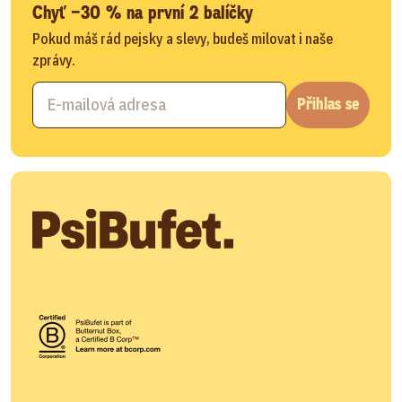
Chyť −30 % na první 2 balíčky
Pokud máš rád pejsky a slevy, budeš milovat i naše
zprávy.
Přihlas se