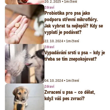
20. 2. 2025 • 1m čtení
Zdraví
Probiotika pro psa jako
podpora střevní mikroflóry.
Jak vybrat ta nejlepší? Kdy se
vyplatí je podávat?
22. 10. 2024 • 1m čtení
Zdraví
Vypadávání srsti u psa – kdy je
třeba se tím znepokojovat?
04. 10. 2024 • 1m čtení
Zdraví
Zvracení u psa – co dělat,
když váš pes zvrací?