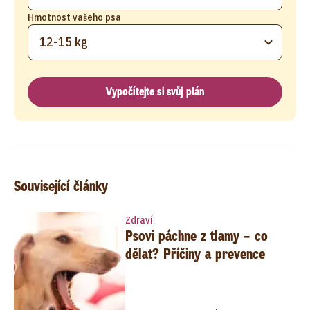
Hmotnost vašeho psa
12-15 kg
Vypočítejte si svůj plán
Související články
Zdraví
Psovi páchne z tlamy – co
dělat? Příčiny a prevence