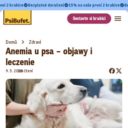
vní 2 krabice
Bezplatné doručení
15% na vaše první 2 krabice
B
Sestavte si krabici
Domů
Zdraví
Anemia u psa – objawy i
leczenie
•
9. 5. 2023
1m čtení