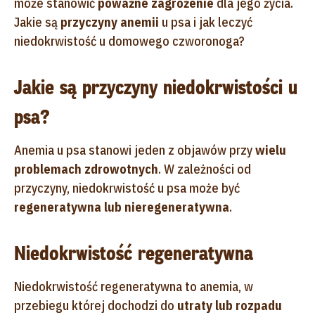
może stanowić
poważne zagrożenie
dla jego życia.
Jakie są
przyczyny anemii
u psa i jak leczyć
niedokrwistość u domowego czworonoga?
Jakie są przyczyny niedokrwistości u
psa?
Anemia u psa stanowi jeden z objawów przy
wielu
problemach zdrowotnych
. W zależności od
przyczyny, niedokrwistość u psa może być
regeneratywna lub nieregeneratywna
.
Niedokrwistość regeneratywna
Niedokrwistość regeneratywna to anemia, w
przebiegu której dochodzi do
utraty lub rozpadu