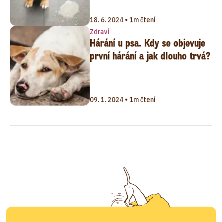
18. 6. 2024 • 1m čtení
Zdraví
Hárání u psa. Kdy se objevuje
první hárání a jak dlouho trvá?
09. 1. 2024 • 1m čtení