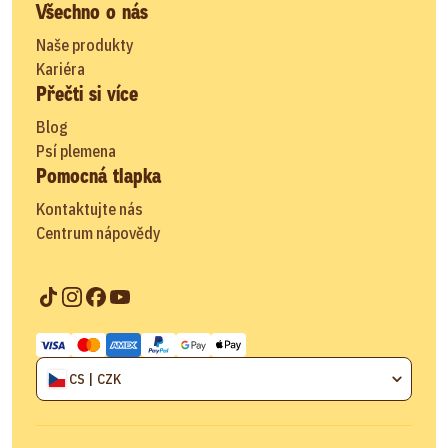
Všechno o nás
Naše produkty
Kariéra
Přečti si více
Blog
Psí plemena
Pomocná tlapka
Kontaktujte nás
Centrum nápovědy
CS | CZK