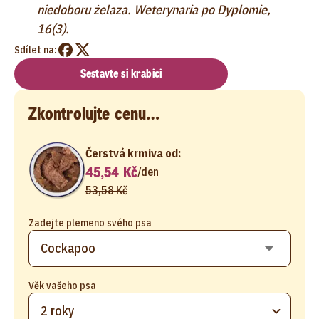
niedoboru żelaza. Weterynaria po Dyplomie,
16(3).
Sdílet na:
Sestavte si krabici
Zkontrolujte cenu…
Čerstvá krmiva od:
45,54 Kč
/
den
53,58 Kč
Zadejte plemeno svého psa
Věk vašeho psa
2 roky