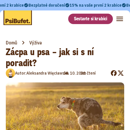
vní 2 krabice
Bezplatné doručení
15% na vaše první 2 krabice
B
Sestavte si krabici
Domů
Výživa
Zácpa u psa – jak si s ní
poradit?
•
•
Autor:
Aleksandra Więcławska
18. 10. 2022
1m čtení