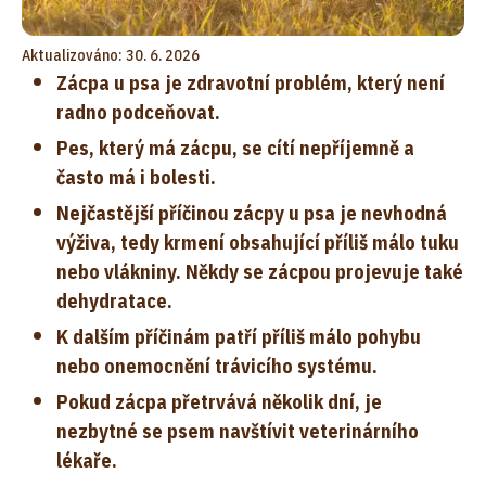
Aktualizováno: 30. 6. 2026
Zácpa u psa je zdravotní problém, který není
radno podceňovat.
Pes, který má zácpu, se cítí nepříjemně a
často má i bolesti.
Nejčastější příčinou zácpy u psa je nevhodná
výživa, tedy krmení obsahující příliš málo tuku
nebo vlákniny. Někdy se zácpou projevuje také
dehydratace.
K dalším příčinám patří příliš málo pohybu
nebo onemocnění trávicího systému.
Pokud zácpa přetrvává několik dní, je
nezbytné se psem navštívit veterinárního
lékaře.