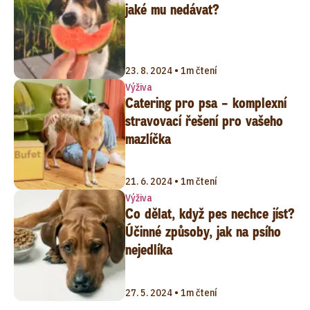
jaké mu nedávat?
23. 8. 2024 • 1m čtení
Výživa
Catering pro psa – komplexní
stravovací řešení pro vašeho
mazlíčka
21. 6. 2024 • 1m čtení
Výživa
Co dělat, když pes nechce jíst?
Účinné způsoby, jak na psího
nejedlíka
27. 5. 2024 • 1m čtení