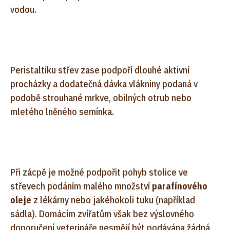
vodou.
Peristaltiku střev zase podpoří dlouhé aktivní
procházky a dodatečná dávka vlákniny podaná v
podobě strouhané mrkve, obilných otrub nebo
mletého lněného semínka.
Při zácpě je možné podpořit pohyb stolice ve
střevech podáním malého množství
parafínového
oleje
z lékárny nebo jakéhokoli tuku (například
sádla). Domácím zvířatům však bez výslovného
doporučení veterináře nesmějí být podávána žádná