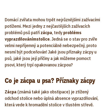
Domácí zvířata mohou trpět nejrůznějšími zažívacími
potížemi. Mezi jedny z nejčastějších zažívacích
problémů psů patří
zácpa
, tedy
problém
s
vyprazdňováním
stolice
. Jedná se o stav pro zvíře
velmi nepříjemný a potenciálně nebezpečný, proto
nesmí být podceňován! Jaké jsou příznaky zácpy u
psů, jaké jsou její příčiny a jak můžeme pomoct
psovi, který trpí opakovanou zácpou?
Co je zácpa u psa? Příznaky zácpy
Zácpa
(známá také jako obstipace) je ztížený
odchod stolice nebo úplná absence vyprazdňování,
která vede k hromadění stolice v tlustém střevě.