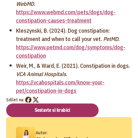
WebMD
.
https://www.webmd.com/pets/dogs/dog-
constipation-causes-treatment
Kleszynski, B. (2024). Dog constipation:
treatment and when to call your vet.
PetMD
.
https://www.petmd.com/dog/symptoms/dog-
constipation
Weir, M., & Ward, E. (2021). Constipation in dogs.
VCA Animal Hospitals
.
https://vcahospitals.com/know-your-
pet/constipation-in-dogs
Sdílet na:
Sestavte si krabici
Autor: