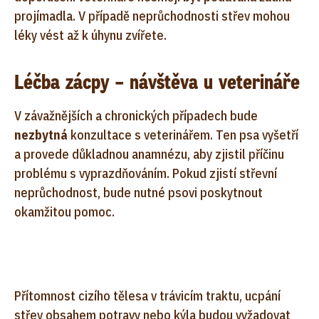
projímadla. V případě neprůchodnosti střev mohou
léky vést až k úhynu zvířete.
Léčba zácpy – návštěva u veterináře
V závažnějších a chronických případech bude
nezbytná
konzultace s veterinářem. Ten psa vyšetří
a provede důkladnou anamnézu, aby zjistil příčinu
problému s vyprazdňováním. Pokud zjistí střevní
neprůchodnost, bude nutné psovi poskytnout
okamžitou pomoc.
Přítomnost cizího tělesa v trávicím traktu, ucpání
střev obsahem potravy nebo kýla budou vyžadovat