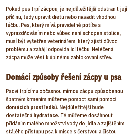
Pokud pes trpí zácpou, je nejdůležitější odstranit její
příčinu, tedy upravit dietu nebo nasadit vhodnou
léčbu. Pes, který mívá pravidelné potíže s
vyprazdňováním nebo vůbec není schopen stolice,
musí být vyšetřen veterinářem, který zjistí důvod
problému a zahájí odpovídající léčbu. Neléčená
zácpa může vést k úplnému zablokování střev.
Domácí způsoby řešení zácpy u psa
Psovi trpícímu občasnou mírnou zácpu způsobenou
špatným krmením můžeme pomoct sami pomocí
domácích prostředků
. Nejdůležitější bude
dostatečná
hydratace
. Té můžeme dosáhnout
přidáním malého množství vody do jídla a zajištěním
stálého přístupu psa k misce s čerstvou a čistou