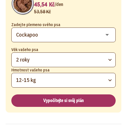
45,54 Kč
/
den
53,58 Kč
Zadejte plemeno svého psa
Věk vašeho psa
2 roky
Hmotnost vašeho psa
12-15 kg
Vypočítejte si svůj plán