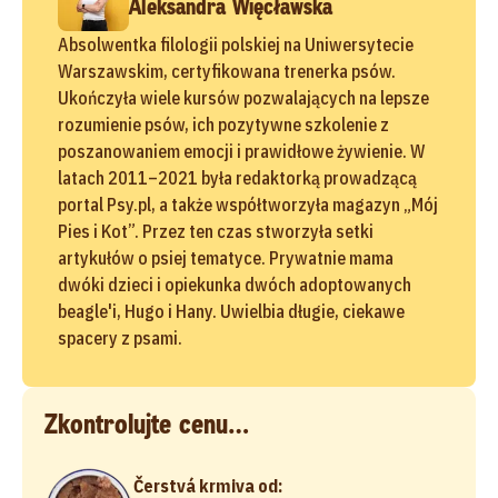
Aleksandra Więcławska
Absolwentka filologii polskiej na Uniwersytecie
Warszawskim, certyfikowana trenerka psów.
Ukończyła wiele kursów pozwalających na lepsze
rozumienie psów, ich pozytywne szkolenie z
poszanowaniem emocji i prawidłowe żywienie. W
latach 2011–2021 była redaktorką prowadzącą
portal Psy.pl, a także współtworzyła magazyn „Mój
Pies i Kot”. Przez ten czas stworzyła setki
artykułów o psiej tematyce. Prywatnie mama
dwóki dzieci i opiekunka dwóch adoptowanych
beagle'i, Hugo i Hany. Uwielbia długie, ciekawe
spacery z psami.
Zkontrolujte cenu…
Čerstvá krmiva od: