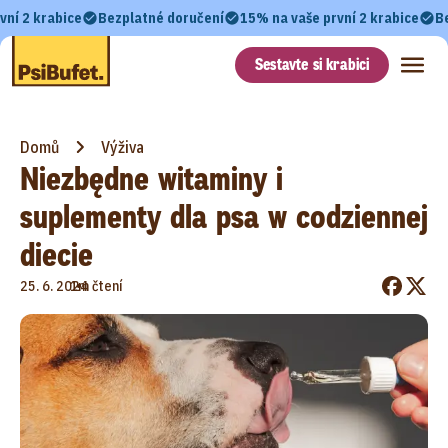
vní 2 krabice
Bezplatné doručení
15% na vaše první 2 krabice
B
Sestavte si krabici
Domů
Výživa
Niezbędne witaminy i
suplementy dla psa w codziennej
diecie
•
25. 6. 2024
1m čtení