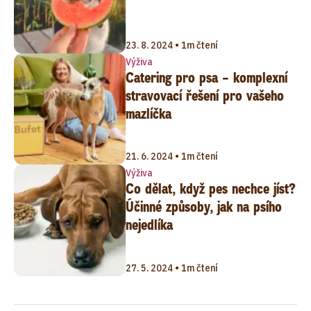
23. 8. 2024 • 1m čtení
Výživa
Catering pro psa – komplexní
stravovací řešení pro vašeho
mazlíčka
21. 6. 2024 • 1m čtení
Výživa
Co dělat, když pes nechce jíst?
Účinné způsoby, jak na psího
nejedlíka
27. 5. 2024 • 1m čtení