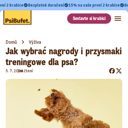
vní 2 krabice
Bezplatné doručení
15% na vaše první 2 krabice
B
Sestavte si krabici
Domů
Výživa
Jak wybrać nagrody i przysmaki
treningowe dla psa?
•
5. 7. 2024
1m čtení