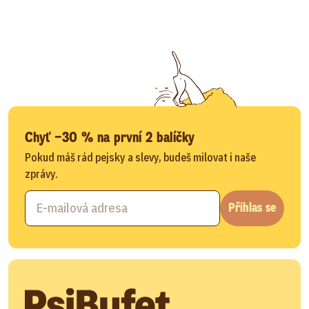
Chyť −30 % na první 2 balíčky
Pokud máš rád pejsky a slevy, budeš milovat i naše
zprávy.
Přihlas se