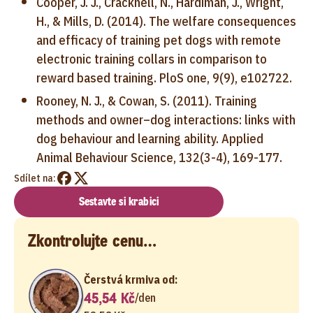
Cooper, J. J., Cracknell, N., Hardiman, J., Wright,
H., & Mills, D. (2014). The welfare consequences
and efficacy of training pet dogs with remote
electronic training collars in comparison to
reward based training. PloS one, 9(9), e102722.
Rooney, N. J., & Cowan, S. (2011). Training
methods and owner–dog interactions: links with
dog behaviour and learning ability. Applied
Animal Behaviour Science, 132(3-4), 169-177.
Sdílet na:
Sestavte si krabici
Zkontrolujte cenu…
Čerstvá krmiva od:
45,54 Kč
/
den