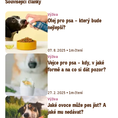
Související články
Výživa
Olej pro psa – který bude
nejlepší?
07. 8. 2025 • 1m čtení
Výživa
Vejce pro psa – kdy, v jaké
formě a na co si dát pozor?
27. 2. 2025 • 1m čtení
Výživa
Jaké ovoce může pes jíst? A
jaké mu nedávat?