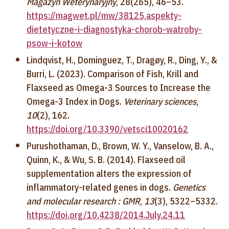
Magazyn Weterynaryjny
, 28(265), 46–53.
https://magwet.pl/mw/38125,aspekty-
dietetyczne-i-diagnostyka-chorob-watroby-
psow-i-kotow
Lindqvist, H., Dominguez, T., Dragøy, R., Ding, Y., &
Burri, L. (2023). Comparison of Fish, Krill and
Flaxseed as Omega-3 Sources to Increase the
Omega-3 Index in Dogs.
Veterinary sciences
,
10
(2), 162.
https://doi.org/10.3390/vetsci10020162
Purushothaman, D., Brown, W. Y., Vanselow, B. A.,
Quinn, K., & Wu, S. B. (2014). Flaxseed oil
supplementation alters the expression of
inflammatory-related genes in dogs.
Genetics
and molecular research : GMR
,
13
(3), 5322–5332.
https://doi.org/10.4238/2014.July.24.11