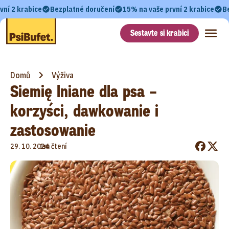
vní 2 krabice
Bezplatné doručení
15% na vaše první 2 krabice
B
Sestavte si krabici
Domů
Výživa
Siemię lniane dla psa –
korzyści, dawkowanie i
zastosowanie
•
29. 10. 2024
1m čtení