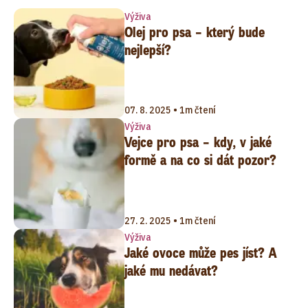
Výživa
Olej pro psa – který bude
nejlepší?
07. 8. 2025 • 1m čtení
Výživa
Vejce pro psa – kdy, v jaké
formě a na co si dát pozor?
27. 2. 2025 • 1m čtení
Výživa
Jaké ovoce může pes jíst? A
jaké mu nedávat?