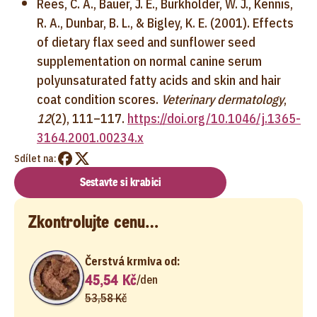
Rees, C. A., Bauer, J. E., Burkholder, W. J., Kennis,
R. A., Dunbar, B. L., & Bigley, K. E. (2001). Effects
of dietary flax seed and sunflower seed
supplementation on normal canine serum
polyunsaturated fatty acids and skin and hair
coat condition scores.
Veterinary dermatology
,
12
(2), 111–117.
https://doi.org/10.1046/j.1365-
3164.2001.00234.x
Sdílet na:
Sestavte si krabici
Zkontrolujte cenu…
Čerstvá krmiva od:
45,54 Kč
/
den
53,58 Kč