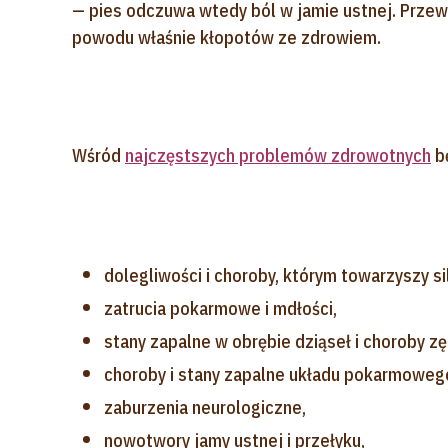
— pies odczuwa wtedy ból w jamie ustnej. Przewa
powodu właśnie kłopotów ze zdrowiem.
Wśród
najczęstszych problemów zdrowotnych
bę
dolegliwości i choroby, którym towarzyszy si
zatrucia pokarmowe i mdłości,
stany zapalne w obrębie dziąseł i choroby z
choroby i stany zapalne układu pokarmoweg
zaburzenia neurologiczne,
nowotwory jamy ustnej i przełyku,