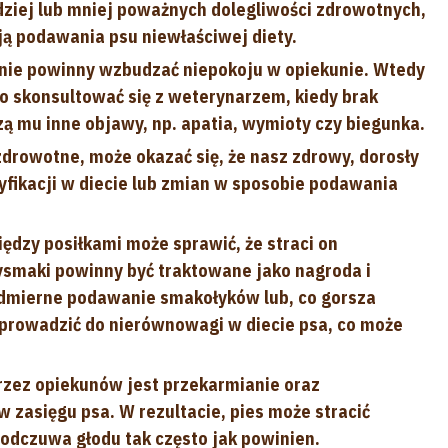
dziej lub mniej poważnych dolegliwości zdrowotnych,
ą podawania psu niewłaściwej diety.
nie powinny wzbudzać niepokoju w opiekunie. Wtedy
 skonsultować się z weterynarzem, kiedy brak
zą mu inne objawy, np. apatia, wymioty czy biegunka.
drowotne, może okazać się, że nasz zdrowy, dorosły
ikacji w diecie lub zmian w sposobie podawania
ędzy posiłkami może sprawić, że straci on
smaki powinny być traktowane jako nagroda i
dmierne podawanie smakołyków lub, co gorsza
ż prowadzić do nierównowagi w diecie psa, co może
rzez opiekunów jest przekarmianie oraz
w zasięgu psa. W rezultacie, pies może stracić
odczuwa głodu tak często jak powinien.