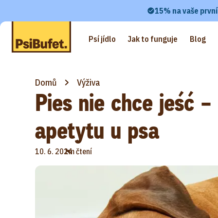
15% na vaše první
Psí jídlo
Jak to funguje
Blog
Domů
Výživa
Pies nie chce jeść 
apetytu u psa
•
10. 6. 2024
1m čtení