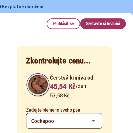
Bezplatné doručení
Přihlásit se
Sestavte si krabici
Zkontrolujte cenu…
Čerstvá krmiva od:
45,54 Kč
/
den
53,58 Kč
Zadejte plemeno svého psa