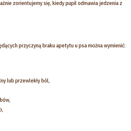
żnie zorientujemy się, kiedy pupil odmawia jedzenia z
dących przyczyną braku apetytu u psa można wymienić:
lny lub przewlekły ból,
ębów,
o,