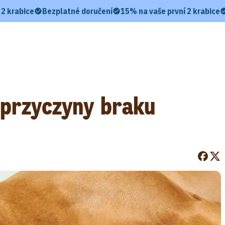
 2 krabice
Bezplatné doručení
15% na vaše první 2 krabice
– przyczyny braku