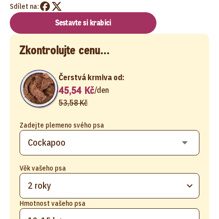
Sdílet na:
Sestavte si krabici
Zkontrolujte cenu…
Čerstvá krmiva od:
45,54 Kč
/
den
53,58 Kč
Zadejte plemeno svého psa
Věk vašeho psa
2 roky
Hmotnost vašeho psa