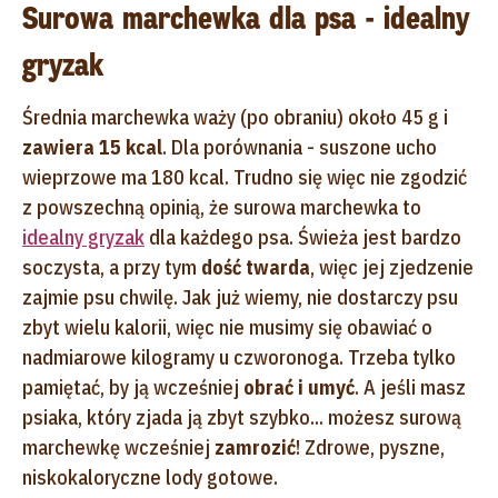
Surowa marchewka dla psa - idealny
gryzak
Średnia marchewka waży (po obraniu) około 45 g i
zawiera 15 kcal
. Dla porównania - suszone ucho
wieprzowe ma 180 kcal. Trudno się więc nie zgodzić
z powszechną opinią, że surowa marchewka to
idealny gryzak
dla każdego psa. Świeża jest bardzo
soczysta, a przy tym
dość twarda
, więc jej zjedzenie
zajmie psu chwilę. Jak już wiemy, nie dostarczy psu
zbyt wielu kalorii, więc nie musimy się obawiać o
nadmiarowe kilogramy u czworonoga. Trzeba tylko
pamiętać, by ją wcześniej
obrać i umyć
. A jeśli masz
psiaka, który zjada ją zbyt szybko... możesz surową
marchewkę wcześniej
zamrozić
! Zdrowe, pyszne,
niskokaloryczne lody gotowe.