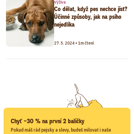
Výživa
Co dělat, když pes nechce jíst?
Účinné způsoby, jak na psího
nejedlíka
27. 5. 2024 • 1m čtení
Chyť −30 % na první 2 balíčky
Pokud máš rád pejsky a slevy, budeš milovat i naše