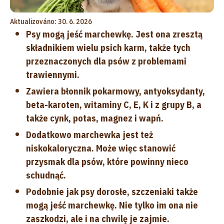
Aktualizováno: 30. 6. 2026
Psy mogą jeść marchewkę. Jest ona zresztą
składnikiem wielu psich karm, także tych
przeznaczonych dla psów z problemami
trawiennymi.
Zawiera błonnik pokarmowy, antyoksydanty,
beta-karoten, witaminy C, E, K i z grupy B, a
także cynk, potas, magnez i wapń.
Dodatkowo marchewka jest też
niskokaloryczna. Może więc stanowić
przysmak dla psów, które powinny nieco
schudnąć.
Podobnie jak psy dorosłe, szczeniaki także
mogą jeść marchewkę. Nie tylko im ona nie
zaszkodzi, ale i na chwilę je zajmie.