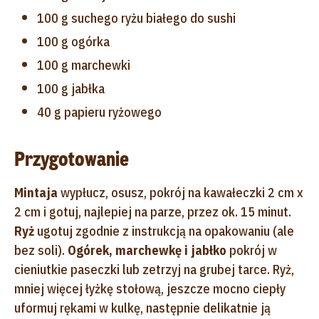
100 g suchego ryżu białego do sushi
100 g ogórka
100 g marchewki
100 g jabłka
40 g papieru ryżowego
Przygotowanie
Mintaja
wypłucz, osusz, pokrój na kawałeczki 2 cm x
2 cm i gotuj, najlepiej na parze, przez ok. 15 minut.
Ryż
ugotuj zgodnie z instrukcją na opakowaniu (ale
bez soli).
Ogórek, marchewkę i jabłko
pokrój w
cieniutkie paseczki lub zetrzyj na grubej tarce. Ryż,
mniej więcej łyżkę stołową, jeszcze mocno ciepły
uformuj rękami w kulkę, następnie delikatnie ją