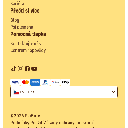
Kariéra
Přečti si více
Blog
Psí plemena
Pomocná tlapka
Kontaktujte nás
Centrum nápovědy
CS | CZK
©
2026
PsiBufet
Podmínky Použití
Zásady ochrany soukromí