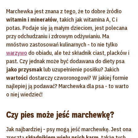
Marchewka jest znana z tego, że to dobre źródło
witamin i minerałów
, takich jak witamina A, C i
potas. Podaje się ją małym dzieciom, jest polecana
przy odchudzaniu i zdrowym odżywianiu. Ma
mnóstwo zastosowań kulinarnych - to nie tylko
warzywo
do obiadu, ale też składnik ciast, placków i
past. Czy jednak może być dodawana do diety psa
jako przysmak
lub uzupełnienie posiłku? Jakich
wartości
dostarczy czworonogowi? W jakiej formie
najlepiej ją podawać? Marchewka dla psa - to warto
o niej wiedzieć!
Czy pies może jeść marchewkę?
Jak najbardziej - psy mogą jeść marchewkę. Jest ona
zresztą
składnikiem wielu psich karm
, także tych