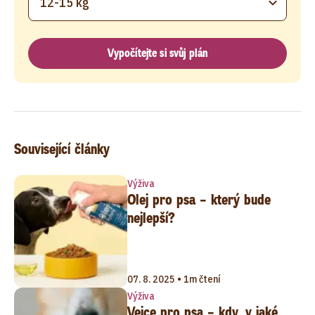
12-15 kg
Vypočítejte si svůj plán
Související články
Výživa
Olej pro psa – který bude
nejlepší?
07. 8. 2025 • 1m čtení
Výživa
Vejce pro psa – kdy, v jaké