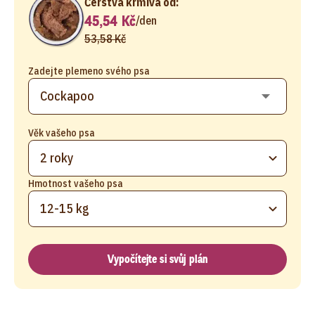
Čerstvá krmiva od:
45,54 Kč
/
den
53,58 Kč
Zadejte plemeno svého psa
Věk vašeho psa
2 roky
Hmotnost vašeho psa
12-15 kg
Vypočítejte si svůj plán