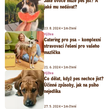
Jaké ovoce může pes jíst? A
jaké mu nedávat?
23. 8. 2024 • 1m čtení
Výživa
Catering pro psa – komplexní
stravovací řešení pro vašeho
mazlíčka
21. 6. 2024 • 1m čtení
Výživa
Co dělat, když pes nechce jíst?
Účinné způsoby, jak na psího
nejedlíka
27. 5. 2024 • 1m čtení