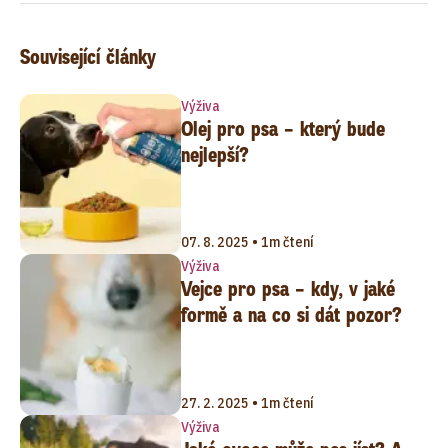
Související články
Výživa
Olej pro psa – který bude
nejlepší?
07. 8. 2025 • 1m čtení
Výživa
Vejce pro psa – kdy, v jaké
formě a na co si dát pozor?
27. 2. 2025 • 1m čtení
Výživa