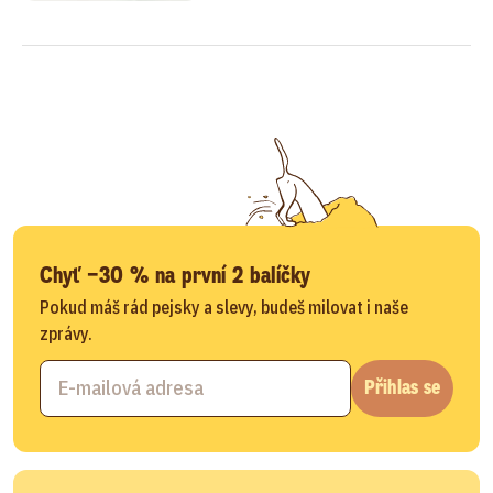
Chyť −30 % na první 2 balíčky
Pokud máš rád pejsky a slevy, budeš milovat i naše
zprávy.
Přihlas se