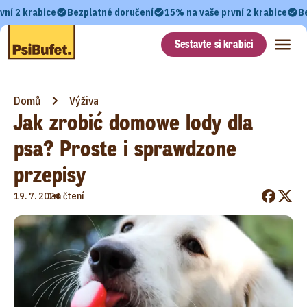
vní 2 krabice
Bezplatné doručení
15% na vaše první 2 krabice
B
Sestavte si krabici
Domů
Výživa
Jak zrobić domowe lody dla
psa? Proste i sprawdzone
przepisy
•
19. 7. 2024
1m čtení