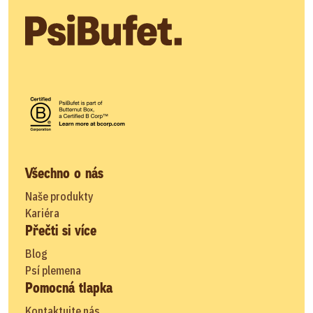
Všechno o nás
Naše produkty
Kariéra
Přečti si více
Blog
Psí plemena
Pomocná tlapka
Kontaktujte nás