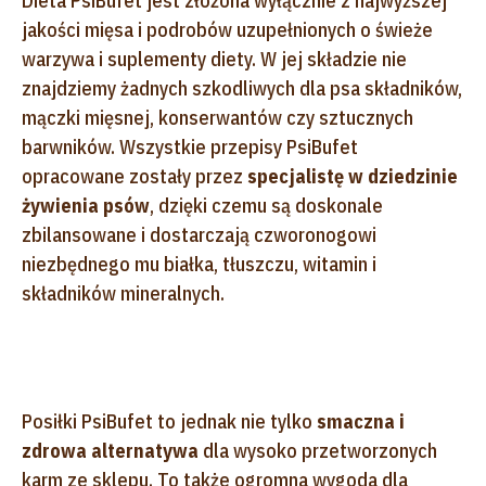
Dieta PsiBufet jest złożona wyłącznie z najwyższej
jakości mięsa i podrobów uzupełnionych o świeże
warzywa i suplementy diety. W jej składzie nie
znajdziemy żadnych szkodliwych dla psa składników,
mączki mięsnej, konserwantów czy sztucznych
barwników.
Wszystkie przepisy PsiBufet
opracowane zostały przez
specjalistę w dziedzinie
żywienia psów
, dzięki czemu są doskonale
zbilansowane i dostarczają czworonogowi
niezbędnego mu białka, tłuszczu, witamin i
składników mineralnych.
Posiłki PsiBufet to jednak nie tylko
smaczna i
zdrowa alternatywa
dla wysoko przetworzonych
karm ze sklepu
. To także ogromna wygoda dla