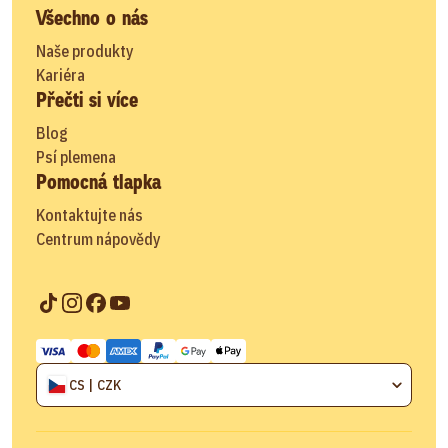
Všechno o nás
Naše produkty
Kariéra
Přečti si více
Blog
Psí plemena
Pomocná tlapka
Kontaktujte nás
Centrum nápovědy
CS | CZK