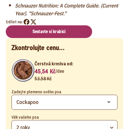
Schnauzer Nutrition: A Complete Guide. (Current
Year). "Schnauzer-Fest."
Sdílet na:
Sestavte si krabici
Zkontrolujte cenu…
Čerstvá krmiva od:
45,54 Kč
/
den
53,58 Kč
Zadejte plemeno svého psa
Věk vašeho psa
2 roky