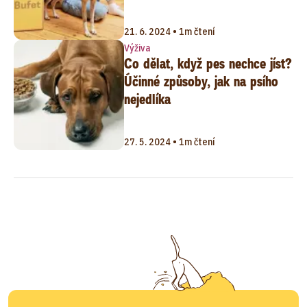
21. 6. 2024 • 1m čtení
Výživa
Co dělat, když pes nechce jíst?
Účinné způsoby, jak na psího
nejedlíka
27. 5. 2024 • 1m čtení