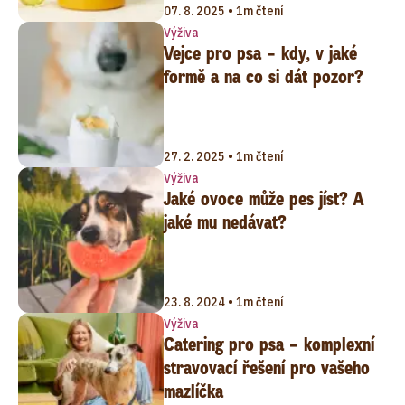
07. 8. 2025 • 1m čtení
Výživa
Vejce pro psa – kdy, v jaké
formě a na co si dát pozor?
27. 2. 2025 • 1m čtení
Výživa
Jaké ovoce může pes jíst? A
jaké mu nedávat?
23. 8. 2024 • 1m čtení
Výživa
Catering pro psa – komplexní
stravovací řešení pro vašeho
mazlíčka