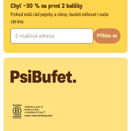
Chyť −30 % na první 2 balíčky
Pokud máš rád pejsky a slevy, budeš milovat i naše
zprávy.
Přihlas se