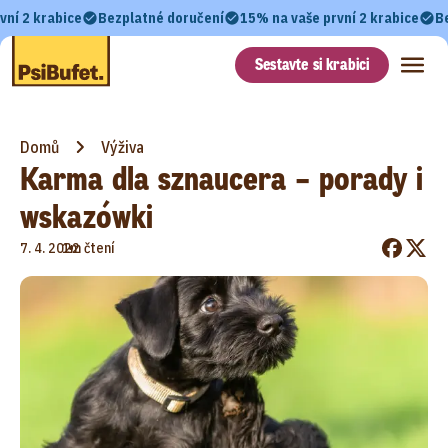
vní 2 krabice
Bezplatné doručení
15% na vaše první 2 krabice
B
Sestavte si krabici
Domů
Výživa
Karma dla sznaucera – porady i
wskazówki
•
7. 4. 2022
1m čtení