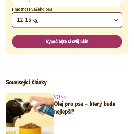
Hmotnost vašeho psa
12-15 kg
Vypočítejte si svůj plán
Související články
Výživa
Olej pro psa – který bude
nejlepší?