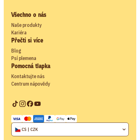
Všechno o nás
Naše produkty
Kariéra
Přečti si více
Blog
Psí plemena
Pomocná tlapka
Kontaktujte nás
Centrum nápovědy
CS | CZK