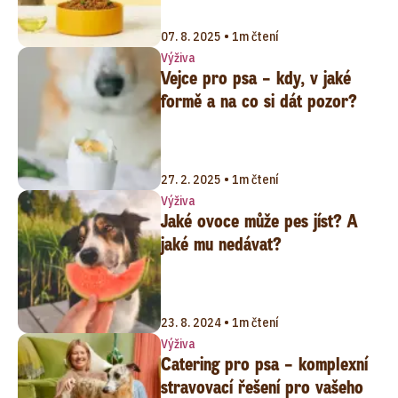
07. 8. 2025 • 1m čtení
Výživa
Vejce pro psa – kdy, v jaké
formě a na co si dát pozor?
27. 2. 2025 • 1m čtení
Výživa
Jaké ovoce může pes jíst? A
jaké mu nedávat?
23. 8. 2024 • 1m čtení
Výživa
Catering pro psa – komplexní
stravovací řešení pro vašeho