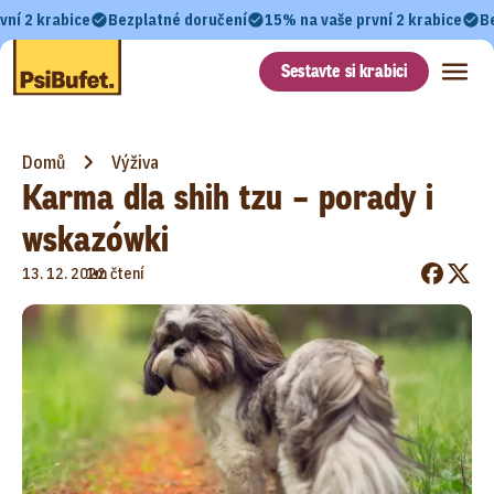
vní 2 krabice
Bezplatné doručení
15% na vaše první 2 krabice
B
Sestavte si krabici
Domů
Výživa
Karma dla shih tzu – porady i
wskazówki
•
13. 12. 2022
1m čtení