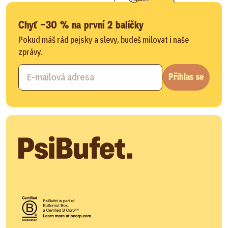
Chyť −30 % na první 2 balíčky
Pokud máš rád pejsky a slevy, budeš milovat i naše
zprávy.
Přihlas se