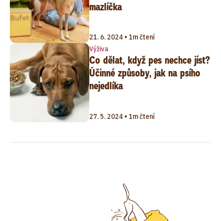
mazlíčka
21. 6. 2024 • 1m čtení
Výživa
Co dělat, když pes nechce jíst?
Účinné způsoby, jak na psího
nejedlíka
27. 5. 2024 • 1m čtení