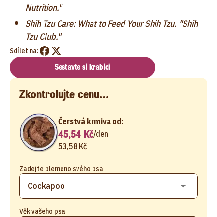
Nutrition."
Shih Tzu Care: What to Feed Your Shih Tzu. "Shih
Tzu Club."
Sdílet na:
Sestavte si krabici
Zkontrolujte cenu…
Čerstvá krmiva od:
45,54 Kč
/
den
53,58 Kč
Zadejte plemeno svého psa
Věk vašeho psa