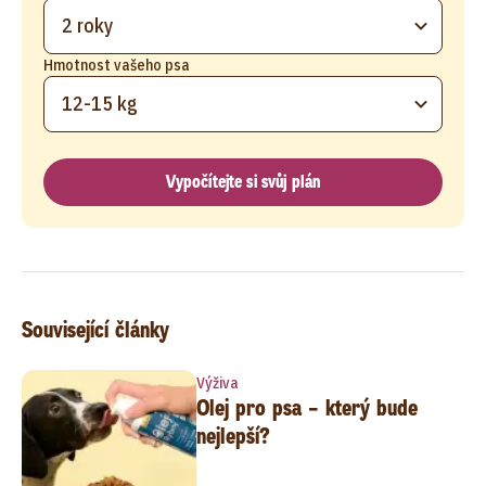
2 roky
Hmotnost vašeho psa
12-15 kg
Vypočítejte si svůj plán
Související články
Výživa
Olej pro psa – který bude
nejlepší?