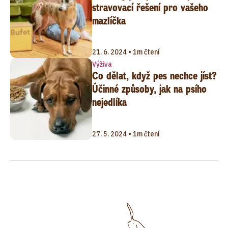
stravovací řešení pro vašeho
mazlíčka
21. 6. 2024 • 1m čtení
Výživa
Co dělat, když pes nechce jíst?
Účinné způsoby, jak na psího
nejedlíka
27. 5. 2024 • 1m čtení