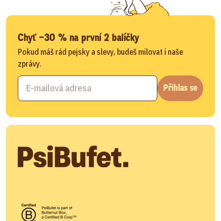
Chyť −30 % na první 2 balíčky
Pokud máš rád pejsky a slevy, budeš milovat i naše
zprávy.
Přihlas se