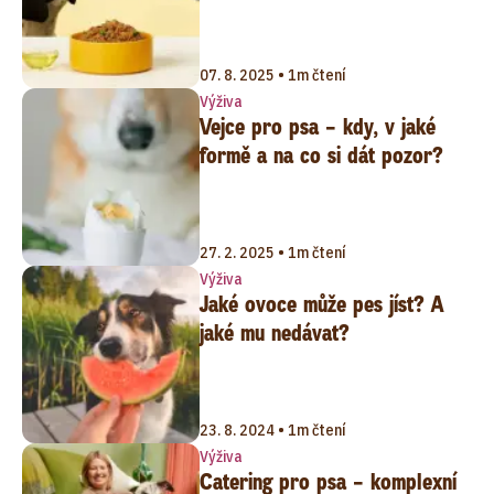
07. 8. 2025 • 1m čtení
Výživa
Vejce pro psa – kdy, v jaké
formě a na co si dát pozor?
27. 2. 2025 • 1m čtení
Výživa
Jaké ovoce může pes jíst? A
jaké mu nedávat?
23. 8. 2024 • 1m čtení
Výživa
Catering pro psa – komplexní