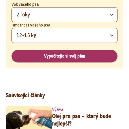
Věk vašeho psa
2 roky
Hmotnost vašeho psa
12-15 kg
Vypočítejte si svůj plán
Související články
Výživa
Olej pro psa – který bude
nejlepší?