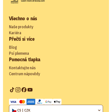
Všechno o nás
Naše produkty
Kariéra
Přečti si více
Blog
Psí plemena
Pomocná tlapka
Kontaktujte nás
Centrum nápovědy
CS | CZK