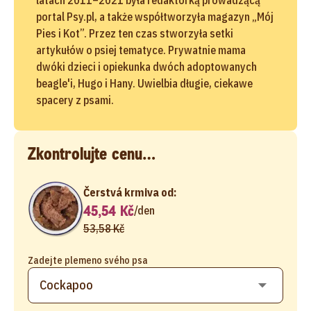
portal Psy.pl, a także współtworzyła magazyn „Mój
Pies i Kot”. Przez ten czas stworzyła setki
artykułów o psiej tematyce. Prywatnie mama
dwóki dzieci i opiekunka dwóch adoptowanych
beagle'i, Hugo i Hany. Uwielbia długie, ciekawe
spacery z psami.
Zkontrolujte cenu…
Čerstvá krmiva od:
45,54 Kč
/
den
53,58 Kč
Zadejte plemeno svého psa