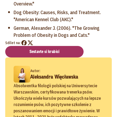
Overview."
Dog Obesity: Causes, Risks, and Treatment.
"American Kennel Club (AKC)."
German, Alexander J. (2006). "The Growing
Problem of Obesity in Dogs and Cats."
Sdílet na:
Sestavte si krabici
Autor:
Aleksandra Więcławska
Absolwentka filologii polskiej na Uniwersytecie
Warszawskim, certyfikowana trenerka psów.
Ukończyła wiele kursów pozwalających na lepsze
rozumienie psów, ich pozytywne szkolenie z
poszanowaniem emocji i prawidłowe żywienie. W
latach 2011–2021 była redaktorką prowadzącą