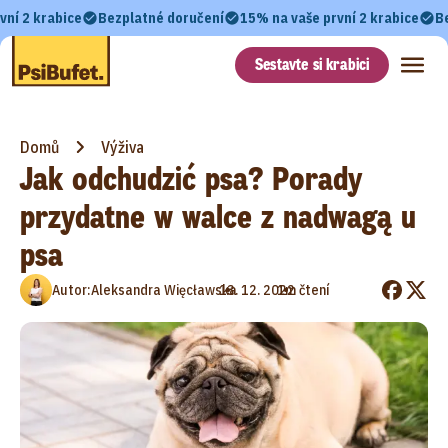
vní 2 krabice
Bezplatné doručení
15% na vaše první 2 krabice
B
Sestavte si krabici
Domů
Výživa
Jak odchudzić psa? Porady
przydatne w walce z nadwagą u
psa
•
•
Autor:
Aleksandra Więcławska
13. 12. 2022
1m čtení