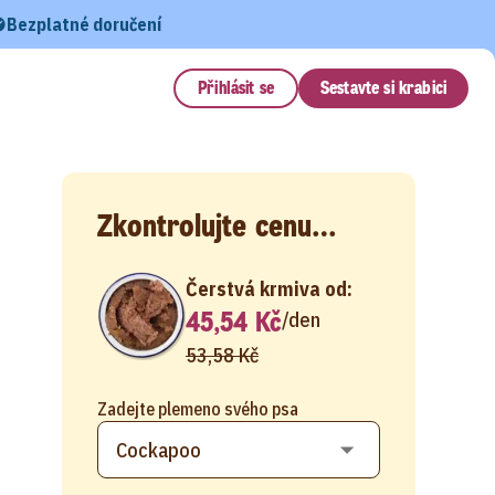
Bezplatné doručení
Přihlásit se
Sestavte si krabici
Zkontrolujte cenu…
Čerstvá krmiva od:
45,54 Kč
/
den
53,58 Kč
Zadejte plemeno svého psa