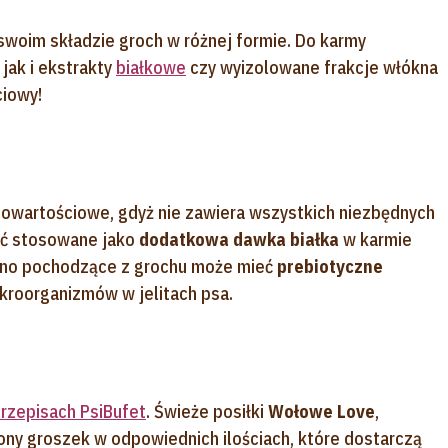
swoim składzie groch w różnej formie. Do karmy
jak i ekstrakty
białkowe
czy wyizolowane frakcje włókna
ciowy!
nowartościowe, gdyż nie zawiera wszystkich niezbędnych
ć stosowane jako
dodatkowa dawka białka
w karmie
ókno pochodzące z grochu może mieć
prebiotyczne
kroorganizmów w jelitach psa.
rzepisach PsiBufet
. Świeże posiłki
Wołowe Love
,
ony groszek w odpowiednich ilościach, które dostarczą