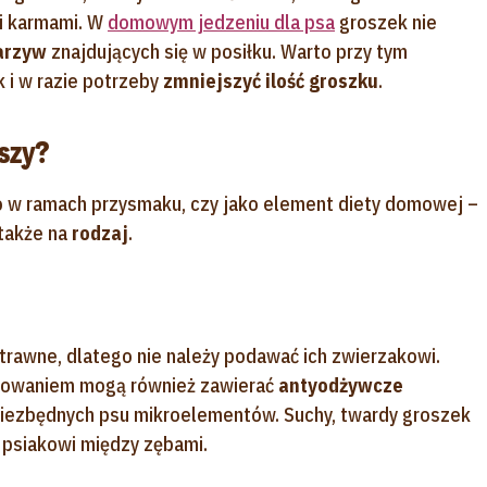
i karmami. W
domowym jedzeniu dla psa
groszek nie
warzyw
znajdujących się w posiłku. Warto przy tym
 i w razie potrzeby
zmniejszyć ilość groszku
.
pszy?
o w ramach przysmaku, czy jako element diety domowej –
 także na
rodzaj
.
trawne, dlatego nie należy podawać ich zwierzakowi.
otowaniem mogą również zawierać
antyodżywcze
 niezbędnych psu mikroelementów. Suchy, twardy groszek
psiakowi między zębami.