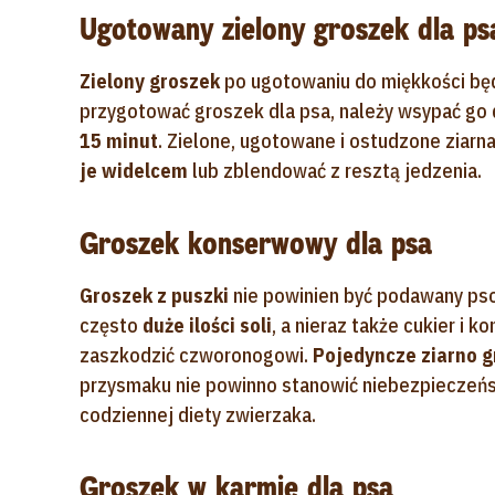
Ugotowany zielony groszek dla ps
Zielony groszek
po ugotowaniu do miękkości bę
przygotować groszek dla psa, należy wsypać go d
15 minut
. Zielone, ugotowane i ostudzone ziarn
je widelcem
lub zblendować z resztą jedzenia.
Groszek konserwowy dla psa
Groszek z puszki
nie powinien być podawany psom
często
duże ilości soli
, a nieraz także cukier i 
zaszkodzić czworonogowi.
Pojedyncze ziarno 
przysmaku nie powinno stanowić niebezpieczeńst
codziennej diety zwierzaka.
Groszek w karmie dla psa