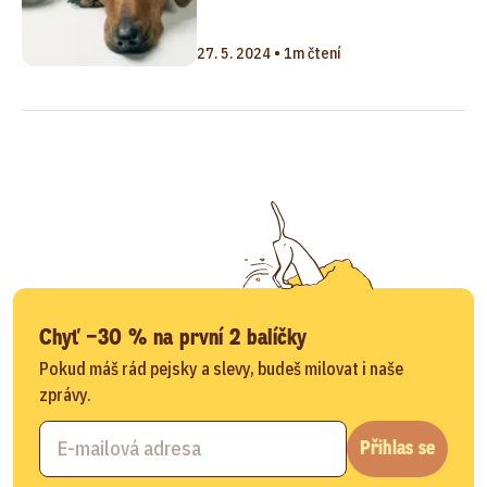
27. 5. 2024 • 1m čtení
Chyť −30 % na první 2 balíčky
Pokud máš rád pejsky a slevy, budeš milovat i naše
zprávy.
Přihlas se