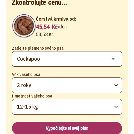
Zkontrolujte cenu…
Čerstvá krmiva od:
45,54 Kč
/
den
53,58 Kč
Zadejte plemeno svého psa
Věk vašeho psa
2 roky
Hmotnost vašeho psa
12-15 kg
Vypočítejte si svůj plán