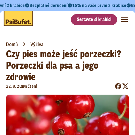
vní 2 krabice
Bezplatné doručení
15% na vaše první 2 krabice
B
Sestavte si krabici
Domů
Výživa
Czy pies może jeść porzeczki?
Porzeczki dla psa a jego
zdrowie
•
22. 8. 2024
1m čtení