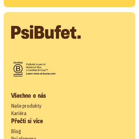
Všechno o nás
Naše produkty
Kariéra
Přečti si více
Blog
Psí plemena