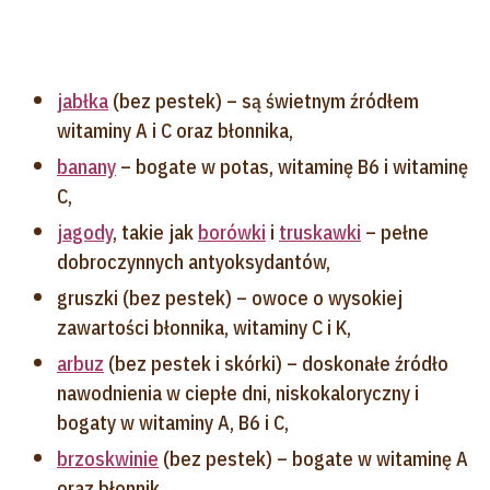
jabłka
(bez pestek) – są świetnym źródłem
witaminy A i C oraz błonnika,
banany
– bogate w potas, witaminę B6 i witaminę
C,
jagody
, takie jak
borówki
i
truskawki
– pełne
dobroczynnych antyoksydantów,
gruszki (bez pestek) – owoce o wysokiej
zawartości błonnika, witaminy C i K,
arbuz
(bez pestek i skórki) – doskonałe źródło
nawodnienia w ciepłe dni, niskokaloryczny i
bogaty w witaminy A, B6 i C,
brzoskwinie
(bez pestek) – bogate w witaminę A
oraz błonnik.