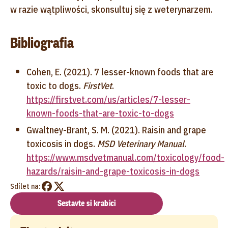
w razie wątpliwości, skonsultuj się z weterynarzem.
Bibliografia
Cohen, E. (2021). 7 lesser-known foods that are
toxic to dogs.
FirstVet
.
https://firstvet.com/us/articles/7-lesser-
known-foods-that-are-toxic-to-dogs
Gwaltney-Brant, S. M. (2021). Raisin and grape
toxicosis in dogs.
MSD Veterinary Manual
.
https://www.msdvetmanual.com/toxicology/food-
hazards/raisin-and-grape-toxicosis-in-dogs
Sdílet na:
Sestavte si krabici