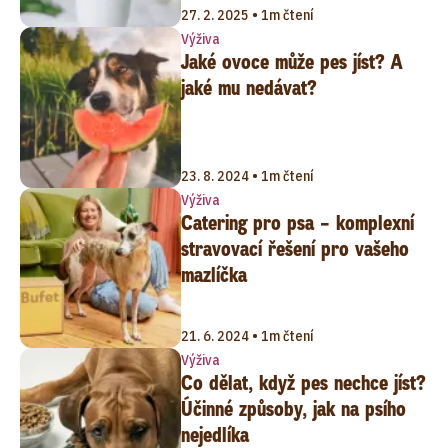
27. 2. 2025 • 1m čtení
Výživa
Jaké ovoce může pes jíst? A
jaké mu nedávat?
23. 8. 2024 • 1m čtení
Výživa
Catering pro psa – komplexní
stravovací řešení pro vašeho
mazlíčka
21. 6. 2024 • 1m čtení
Výživa
Co dělat, když pes nechce jíst?
Účinné způsoby, jak na psího
nejedlíka