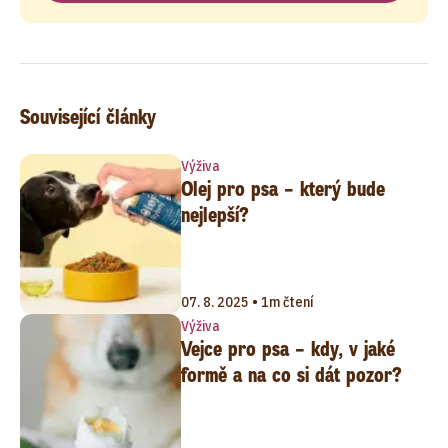
Související články
Výživa
Olej pro psa – který bude
nejlepší?
07. 8. 2025 • 1m čtení
Výživa
Vejce pro psa – kdy, v jaké
formě a na co si dát pozor?