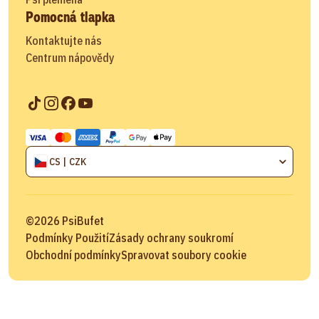
Pomocná tlapka
Kontaktujte nás
Centrum nápovědy
CS | CZK
©
2026
PsiBufet
Podmínky Použití
Zásady ochrany soukromí
Obchodní podmínky
Spravovat soubory cookie