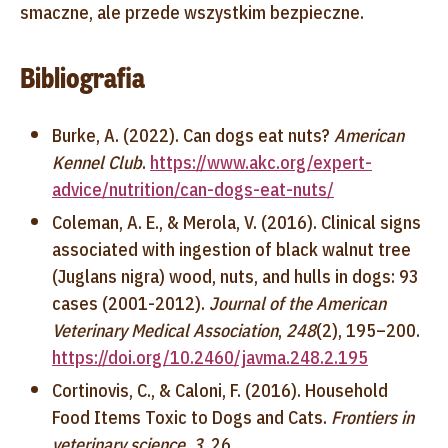
smaczne, ale przede wszystkim bezpieczne.
Bibliografia
Burke, A. (2022). Can dogs eat nuts?
American
Kennel Club
.
https://www.akc.org/expert-
advice/nutrition/can-dogs-eat-nuts/
Coleman, A. E., & Merola, V. (2016). Clinical signs
associated with ingestion of black walnut tree
(Juglans nigra) wood, nuts, and hulls in dogs: 93
cases (2001-2012).
Journal of the American
Veterinary Medical Association
,
248
(2), 195–200.
https://doi.org/10.2460/javma.248.2.195
Cortinovis, C., & Caloni, F. (2016). Household
Food Items Toxic to Dogs and Cats.
Frontiers in
veterinary science
,
3
, 26.