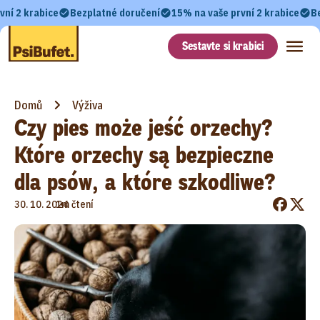
vní 2 krabice
Bezplatné doručení
15% na vaše první 2 krabice
B
Sestavte si krabici
Domů
Výživa
Czy pies może jeść orzechy?
Które orzechy są bezpieczne
dla psów, a które szkodliwe?
•
30. 10. 2024
1m čtení