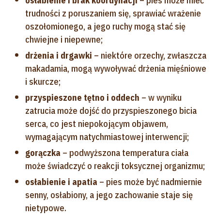
osłabienie i brak koordynacji
– pies może mieć
trudności z poruszaniem się, sprawiać wrażenie
oszołomionego, a jego ruchy mogą stać się
chwiejne i niepewne;
drżenia i drgawki
– niektóre orzechy, zwłaszcza
makadamia, mogą wywoływać drżenia mięśniowe
i skurcze;
przyspieszone tętno i oddech
– w wyniku
zatrucia może dojść do przyspieszonego bicia
serca, co jest niepokojącym objawem,
wymagającym natychmiastowej interwencji;
gorączka
– podwyższona temperatura ciała
może świadczyć o reakcji toksycznej organizmu;
osłabienie i apatia
– pies może być nadmiernie
senny, osłabiony, a jego zachowanie staje się
nietypowe.