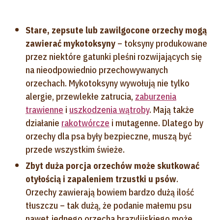
Stare, zepsute lub zawilgocone orzechy mogą
zawierać mykotoksyny
– toksyny produkowane
przez niektóre gatunki pleśni rozwijających się
na nieodpowiednio przechowywanych
orzechach. Mykotoksyny wywołują nie tylko
alergie, przewlekłe zatrucia,
zaburzenia
trawienne
i
uszkodzenia wątroby
. Mają także
działanie
rakotwórcze
i mutagenne. Dlatego by
orzechy dla psa były bezpieczne, muszą być
przede wszystkim świeże.
Zbyt duża porcja orzechów może skutkować
otyłością i zapaleniem trzustki u psów
.
Orzechy zawierają bowiem bardzo dużą ilość
tłuszczu – tak dużą, że podanie małemu psu
nawet jednego orzecha brazylijskiego może