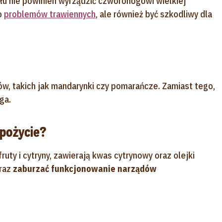
łu nie powinien wyrządzić czworonogowi wielkiej
o
problemów trawiennych
, ale również być szkodliwy dla
ów, takich jak mandarynki czy pomarańcze. Zamiast tego,
ga.
spożycie?
ruty i cytryny, zawierają kwas cytrynowy oraz olejki
raz
zaburzać funkcjonowanie narządów