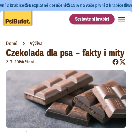
vní 2 krabice
Bezplatné doručení
15% na vaše první 2 krabice
B
Sestavte si krabici
Domů
Výživa
Czekolada dla psa – fakty i mity
•
2. 7. 2024
1m čtení