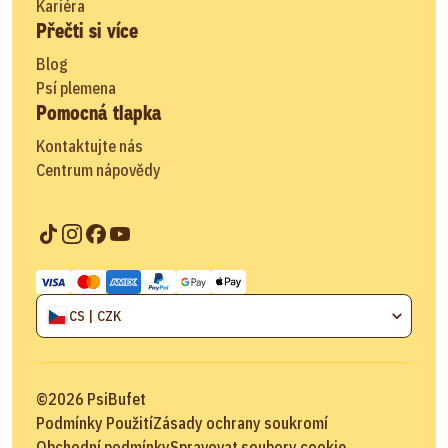
Kariéra
Přečti si více
Blog
Psí plemena
Pomocná tlapka
Kontaktujte nás
Centrum nápovědy
CS | CZK
©
2026
PsiBufet
Podmínky Použití
Zásady ochrany soukromí
Obchodní podmínky
Spravovat soubory cookie