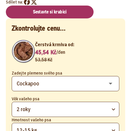
Sdílet na:
Sestavte si krabici
Zkontrolujte cenu…
Čerstvá krmiva od:
45,54 Kč
/
den
53,58 Kč
Zadejte plemeno svého psa
Věk vašeho psa
2 roky
Hmotnost vašeho psa
12-15 kg