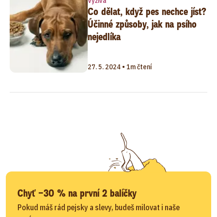
Výživa
Co dělat, když pes nechce jíst?
Účinné způsoby, jak na psího
nejedlíka
27. 5. 2024 • 1m čtení
Chyť −30 % na první 2 balíčky
Pokud máš rád pejsky a slevy, budeš milovat i naše