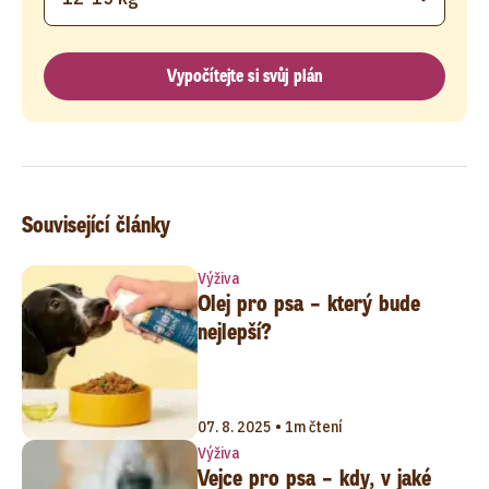
Vypočítejte si svůj plán
Související články
Výživa
Olej pro psa – který bude
nejlepší?
07. 8. 2025 • 1m čtení
Výživa
Vejce pro psa – kdy, v jaké