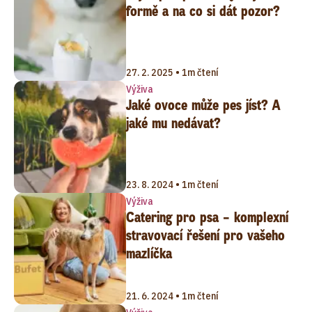
formě a na co si dát pozor?
27. 2. 2025 • 1m čtení
Výživa
Jaké ovoce může pes jíst? A
jaké mu nedávat?
23. 8. 2024 • 1m čtení
Výživa
Catering pro psa – komplexní
stravovací řešení pro vašeho
mazlíčka
21. 6. 2024 • 1m čtení