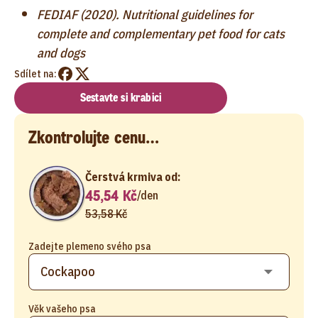
FEDIAF (2020). Nutritional guidelines for
complete and complementary pet food for cats
and dogs
Sdílet na:
Sestavte si krabici
Zkontrolujte cenu…
Čerstvá krmiva od:
45,54 Kč
/
den
53,58 Kč
Zadejte plemeno svého psa
Věk vašeho psa