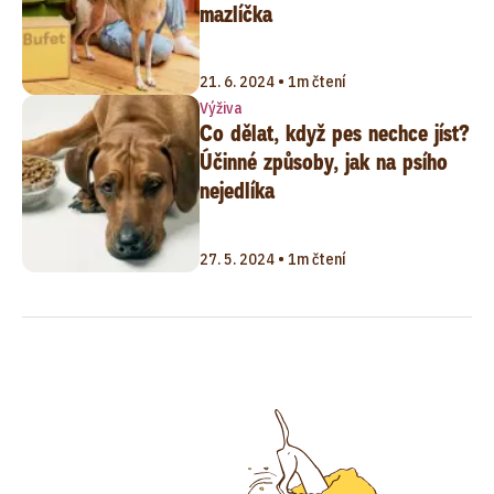
mazlíčka
21. 6. 2024 • 1m čtení
Výživa
Co dělat, když pes nechce jíst?
Účinné způsoby, jak na psího
nejedlíka
27. 5. 2024 • 1m čtení