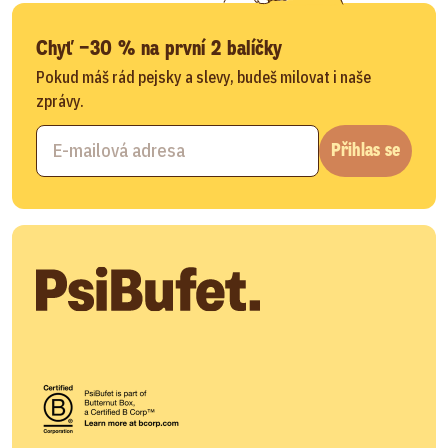
Chyť −30 % na první 2 balíčky
Pokud máš rád pejsky a slevy, budeš milovat i naše
zprávy.
Přihlas se