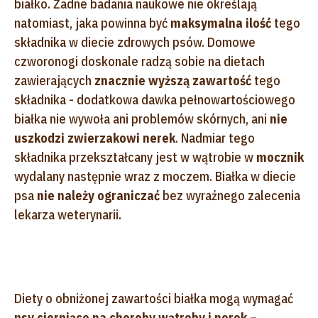
białko. Żadne badania naukowe nie określają
natomiast, jaka powinna być
maksymalna ilość
tego
składnika w diecie zdrowych psów. Domowe
czworonogi doskonale radzą sobie na dietach
zawierających
znacznie wyższą zawartość
tego
składnika - dodatkowa dawka pełnowartościowego
białka nie wywoła ani problemów skórnych, ani
nie
uszkodzi zwierzakowi nerek
. Nadmiar tego
składnika przekształcany jest w wątrobie w
mocznik
wydalany następnie wraz z moczem. Białka w diecie
psa
nie należy ograniczać
bez wyraźnego zalecenia
lekarza weterynarii.
Diety o obniżonej zawartości białka mogą wymagać
psy cierpiące na choroby wątroby i nerek
–