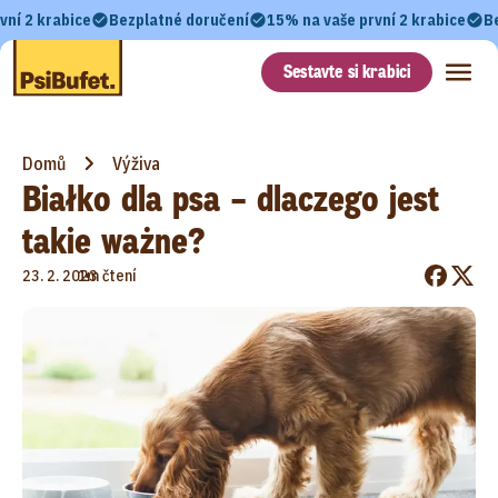
vní 2 krabice
Bezplatné doručení
15% na vaše první 2 krabice
B
Sestavte si krabici
Domů
Výživa
Białko dla psa – dlaczego jest
takie ważne?
•
23. 2. 2023
1m čtení