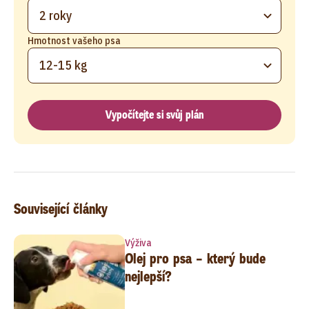
2 roky
Hmotnost vašeho psa
12-15 kg
Vypočítejte si svůj plán
Související články
Výživa
Olej pro psa – který bude
nejlepší?