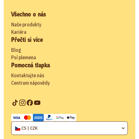
Všechno o nás
Naše produkty
Kariéra
Přečti si více
Blog
Psí plemena
Pomocná tlapka
Kontaktujte nás
Centrum nápovědy
CS | CZK