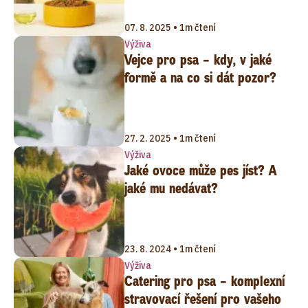
07. 8. 2025 • 1m čtení
Výživa
Vejce pro psa – kdy, v jaké
formě a na co si dát pozor?
27. 2. 2025 • 1m čtení
Výživa
Jaké ovoce může pes jíst? A
jaké mu nedávat?
23. 8. 2024 • 1m čtení
Výživa
Catering pro psa – komplexní
stravovací řešení pro vašeho