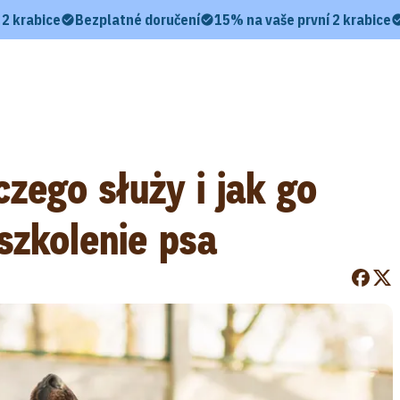
 2 krabice
Bezplatné doručení
15% na vaše první 2 krabice
czego służy i jak go
szkolenie psa