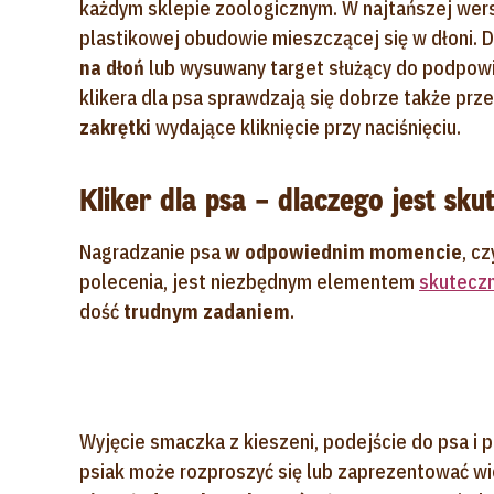
każdym sklepie zoologicznym. W najtańszej wersj
plastikowej obudowie mieszczącej się w dłoni.
na dłoń
lub wysuwany target służący do podpowi
klikera dla psa sprawdzają się dobrze także pr
zakrętki
wydające kliknięcie przy naciśnięciu.
Kliker dla psa – dlaczego jest sku
Nagradzanie psa
w odpowiednim momencie
, c
polecenia, jest niezbędnym elementem
skutecz
dość
trudnym zadaniem
.
Wyjęcie smaczka z kieszeni, podejście do psa i 
psiak może rozproszyć się lub zaprezentować wi