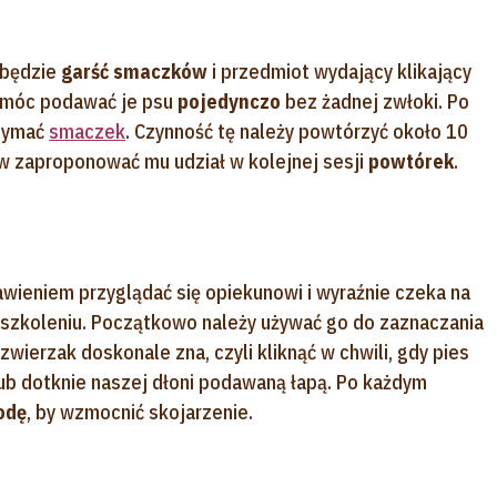
 będzie
garść smaczków
i przedmiot wydający klikający
y móc podawać je psu
pojedynczo
bez żadnej zwłoki. Po
rzymać
smaczek
. Czynność tę należy powtórzyć około 10
nów zaproponować mu udział w kolejnej sesji
powtórek
.
awieniem przyglądać się opiekunowi i wyraźnie czeka na
 szkoleniu. Początkowo należy używać go do zaznaczania
 zwierzak doskonale zna, czyli kliknąć w chwili, gdy pies
lub dotknie naszej dłoni podawaną łapą. Po każdym
odę
, by wzmocnić skojarzenie.