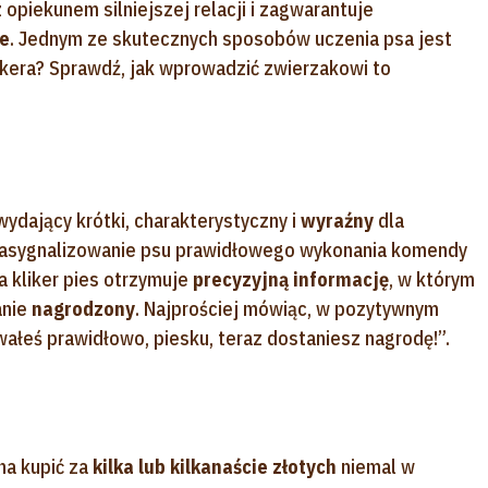
opiekunem silniejszej relacji i zagwarantuje
ie
. Jednym ze skutecznych sposobów uczenia psa jest
klikera? Sprawdź, jak wprowadzić zwierzakowi to
wydający krótki, charakterystyczny i
wyraźny
dla
 zasygnalizowanie psu prawidłowego wykonania komendy
 kliker pies otrzymuje
precyzyjną informację
, w którym
anie
nagrodzony
. Najprościej mówiąc, w pozytywnym
ałeś prawidłowo, piesku, teraz dostaniesz nagrodę!”.
a kupić za
kilka lub kilkanaście złotych
niemal w