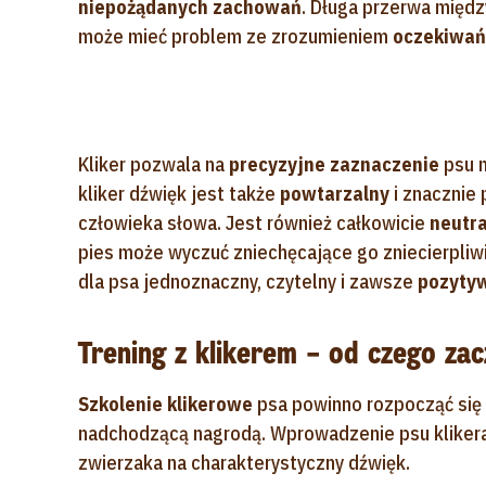
niepożądanych zachowań
. Długa przerwa międ
może mieć problem ze zrozumieniem
oczekiwań
Kliker pozwala na
precyzyjne zaznaczenie
psu m
kliker dźwięk jest także
powtarzalny
i znacznie
człowieka słowa. Jest również całkowicie
neutra
pies może wyczuć zniechęcające go zniecierpliwie
dla psa jednoznaczny, czytelny i zawsze
pozytyw
Trening z klikerem – od czego za
Szkolenie klikerowe
psa powinno rozpocząć się 
nadchodzącą nagrodą. Wprowadzenie psu klikera 
zwierzaka na charakterystyczny dźwięk.