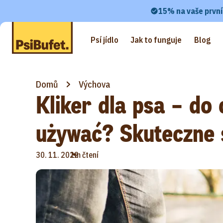
15% na vaše první
Psí jídlo
Jak to funguje
Blog
Domů
Výchova
Kliker dla psa – do 
używać? Skuteczne 
•
30. 11. 2022
1m čtení