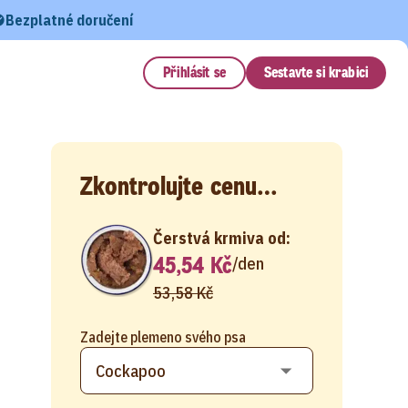
Bezplatné doručení
Přihlásit se
Sestavte si krabici
Zkontrolujte cenu…
Čerstvá krmiva od:
45,54 Kč
/
den
53,58 Kč
Zadejte plemeno svého psa