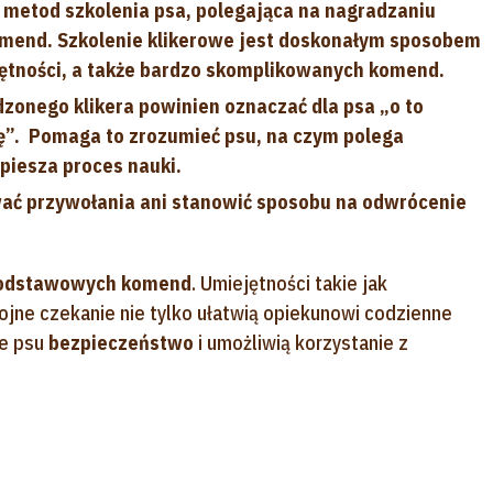
h metod szkolenia psa, polegająca na nagradzaniu
mend. Szkolenie klikerowe jest doskonałym sposobem
ętności, a także bardzo skomplikowanych komend.
onego klikera powinien oznaczać dla psa „o to
dę”. Pomaga to zrozumieć psu, na czym polega
piesza proces nauki.
ować przywołania ani stanowić sposobu na odwrócenie
odstawowych komend
. Umiejętności takie jak
ojne czekanie nie tylko ułatwią opiekunowi codzienne
że psu
bezpieczeństwo
i umożliwią korzystanie z