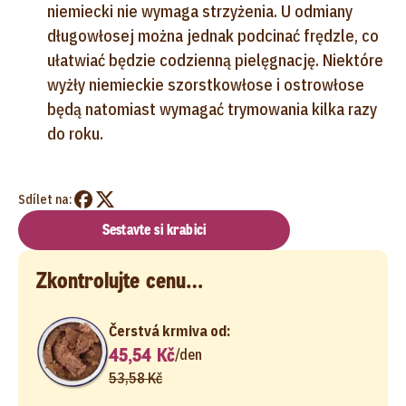
niemiecki nie wymaga strzyżenia. U odmiany
długowłosej można jednak podcinać frędzle, co
ułatwiać będzie codzienną pielęgnację. Niektóre
wyżły niemieckie szorstkowłose i ostrowłose
będą natomiast wymagać trymowania kilka razy
do roku.
Sdílet na:
Sestavte si krabici
Zkontrolujte cenu…
Čerstvá krmiva od:
45,54 Kč
/
den
53,58 Kč