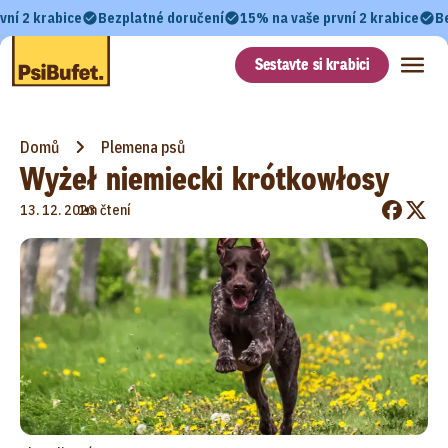
vní 2 krabice
Bezplatné doručení
15% na vaše první 2 krabice
B
Sestavte si krabici
Domů
Plemena psů
Wyżeł niemiecki krótkowłosy
•
13. 12. 2023
1m čtení