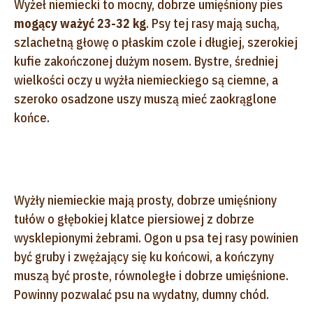
Wyżeł niemiecki to mocny, dobrze umięśniony pies
mogący ważyć 23-32 kg
. Psy tej rasy mają suchą,
szlachetną głowę o płaskim czole i długiej, szerokiej
kufie zakończonej dużym nosem. Bystre, średniej
wielkości oczy u wyżła niemieckiego są ciemne, a
szeroko osadzone uszy muszą mieć zaokrąglone
końce.
Wyżły niemieckie mają prosty, dobrze umięśniony
tułów o głębokiej klatce piersiowej z dobrze
wysklepionymi żebrami. Ogon u psa tej rasy powinien
być gruby i zwężający się ku końcowi, a kończyny
muszą być proste, równoległe i dobrze umięśnione.
Powinny pozwalać psu na wydatny, dumny chód.