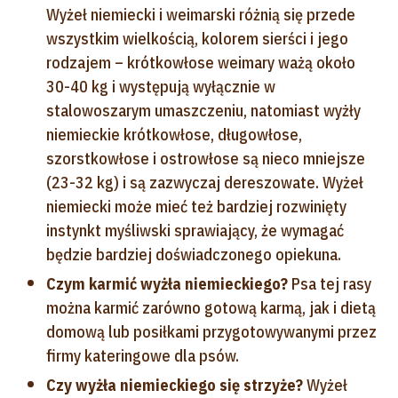
Wyżeł niemiecki i weimarski różnią się przede
wszystkim wielkością, kolorem sierści i jego
rodzajem – krótkowłose weimary ważą około
30-40 kg i występują wyłącznie w
stalowoszarym umaszczeniu, natomiast wyżły
niemieckie krótkowłose, długowłose,
szorstkowłose i ostrowłose są nieco mniejsze
(23-32 kg) i są zazwyczaj dereszowate. Wyżeł
niemiecki może mieć też bardziej rozwinięty
instynkt myśliwski sprawiający, że wymagać
będzie bardziej doświadczonego opiekuna.
Czym karmić wyżła niemieckiego?
Psa tej rasy
można karmić zarówno gotową karmą, jak i dietą
domową lub posiłkami przygotowywanymi przez
firmy kateringowe dla psów.
Czy wyżła niemieckiego się strzyże?
Wyżeł