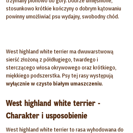
trzymany pionowo do góry. Dobrze umięśnione,
stosunkowo krótkie kończyny o dobrym kątowaniu
powinny umożliwiać psu wydajny, swobodny chód.
West highland white terrier ma dwuwarstwową
sierść złożoną z półdługiego, twardego i
sterczącego włosa okrywowego oraz krótkiego,
miękkiego podszerstka. Psy tej rasy występują
wyłącznie w czysto białym umaszczeniu
.
West highland white terrier -
Charakter i usposobienie
West highland white terrier to rasa wyhodowana do