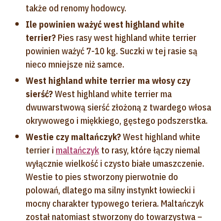
także od renomy hodowcy.
Ile powinien ważyć west highland white
terrier?
Pies rasy west highland white terrier
powinien ważyć 7-10 kg. Suczki w tej rasie są
nieco mniejsze niż samce.
West highland white terrier ma włosy czy
sierść?
West highland white terrier ma
dwuwarstwową sierść złożoną z twardego włosa
okrywowego i miękkiego, gęstego podszerstka.
Westie czy maltańczyk?
West highland white
terrier i
maltańczyk
to rasy, które łączy niemal
wyłącznie wielkość i czysto białe umaszczenie.
Westie to pies stworzony pierwotnie do
polowań, dlatego ma silny instynkt łowiecki i
mocny charakter typowego teriera. Maltańczyk
został natomiast stworzony do towarzystwa –