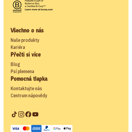
Všechno o nás
Naše produkty
Kariéra
Přečti si více
Blog
Psí plemena
Pomocná tlapka
Kontaktujte nás
Centrum nápovědy