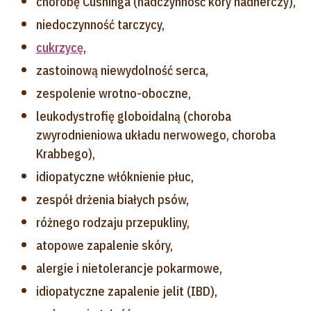
chorobę Cushinga (nadczynność kory nadnerczy),
niedoczynność tarczycy,
cukrzycę
,
zastoinową niewydolność serca,
zespolenie wrotno-oboczne,
leukodystrofię globoidalną (choroba
zwyrodnieniowa układu nerwowego, choroba
Krabbego),
idiopatyczne włóknienie płuc,
zespół drżenia białych psów,
różnego rodzaju przepukliny,
atopowe zapalenie skóry,
alergie i nietolerancje pokarmowe,
idiopatyczne zapalenie jelit (IBD),