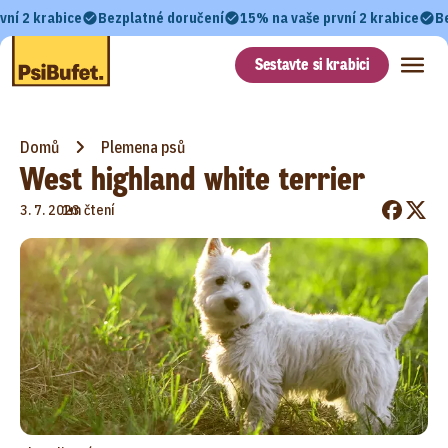
vní 2 krabice
Bezplatné doručení
15% na vaše první 2 krabice
B
Sestavte si krabici
Domů
Plemena psů
West highland white terrier
•
3. 7. 2023
1m čtení