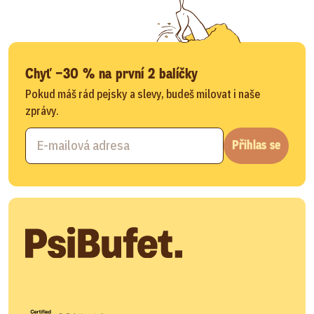
Chyť −30 % na první 2 balíčky
Pokud máš rád pejsky a slevy, budeš milovat i naše
zprávy.
Přihlas se