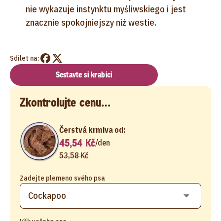
nie wykazuje instynktu myśliwskiego i jest
znacznie spokojniejszy niż westie.
Sdílet na:
Sestavte si krabici
Zkontrolujte cenu…
Čerstvá krmiva od:
45,54 Kč
/
den
53,58 Kč
Zadejte plemeno svého psa