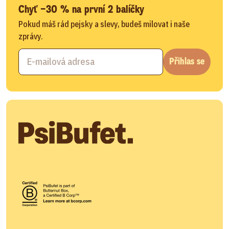
Chyť −30 % na první 2 balíčky
Pokud máš rád pejsky a slevy, budeš milovat i naše
zprávy.
Přihlas se