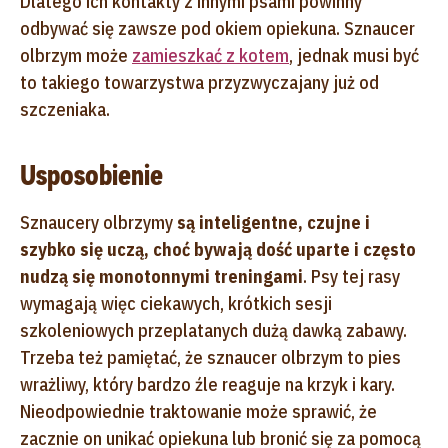
Dlatego ich kontakty z innymi psami powinny
odbywać się zawsze pod okiem opiekuna. Sznaucer
olbrzym może
zamieszkać z kotem
, jednak musi być
to takiego towarzystwa przyzwyczajany już od
szczeniaka.
Usposobienie
Sznaucery olbrzymy
są inteligentne, czujne i
szybko się uczą, choć bywają dość uparte i często
nudzą się monotonnymi treningami
. Psy tej rasy
wymagają więc ciekawych, krótkich sesji
szkoleniowych przeplatanych dużą dawką zabawy.
Trzeba też pamiętać, że sznaucer olbrzym to pies
wrażliwy, który bardzo źle reaguje na krzyk i kary.
Nieodpowiednie traktowanie może sprawić, że
zacznie on unikać opiekuna lub bronić się za pomocą