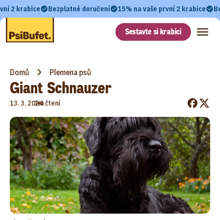
vní 2 krabice
Bezplatné doručení
15% na vaše první 2 krabice
B
Sestavte si krabici
Domů
Plemena psů
Giant Schnauzer
•
13. 3. 2024
1m čtení