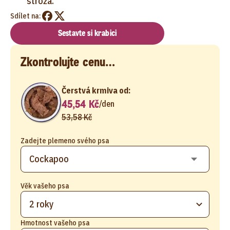
stróża.
Sdílet na:
Sestavte si krabici
Zkontrolujte cenu…
Čerstvá krmiva od:
45,54 Kč
/
den
53,58 Kč
Zadejte plemeno svého psa
Věk vašeho psa
2 roky
Hmotnost vašeho psa