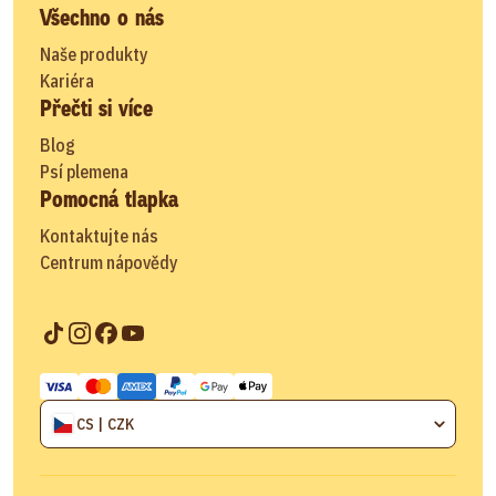
Všechno o nás
Naše produkty
Kariéra
Přečti si více
Blog
Psí plemena
Pomocná tlapka
Kontaktujte nás
Centrum nápovědy
CS | CZK