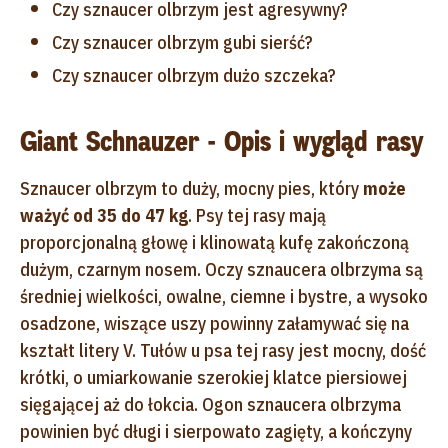
Czy sznaucer olbrzym jest agresywny?
Czy sznaucer olbrzym gubi sierść?
Czy sznaucer olbrzym dużo szczeka?
Giant Schnauzer - Opis i wygląd rasy
Sznaucer olbrzym to duży, mocny pies, który
może
ważyć od 35 do 47 kg
. Psy tej rasy mają
proporcjonalną głowę i klinowatą kufę zakończoną
dużym, czarnym nosem. Oczy sznaucera olbrzyma są
średniej wielkości, owalne, ciemne i bystre, a wysoko
osadzone, wiszące uszy powinny załamywać się na
kształt litery V. Tułów u psa tej rasy jest mocny, dość
krótki, o umiarkowanie szerokiej klatce piersiowej
sięgającej aż do łokcia. Ogon sznaucera olbrzyma
powinien być długi i sierpowato zagięty, a kończyny