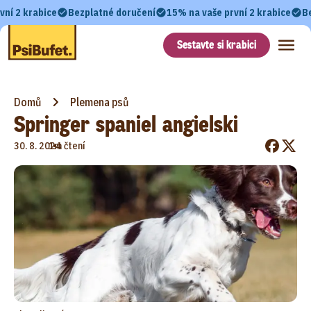
vní 2 krabice
Bezplatné doručení
15% na vaše první 2 krabice
B
Sestavte si krabici
Domů
Plemena psů
Springer spaniel angielski
•
30. 8. 2024
1m čtení