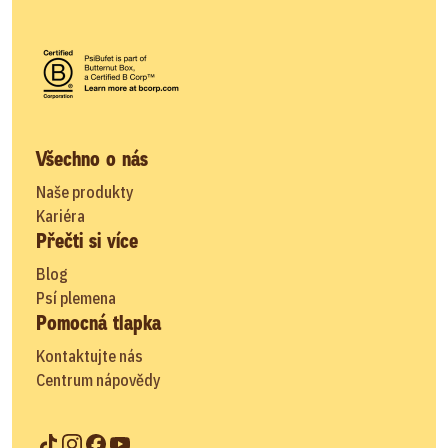
Všechno o nás
Naše produkty
Kariéra
Přečti si více
Blog
Psí plemena
Pomocná tlapka
Kontaktujte nás
Centrum nápovědy