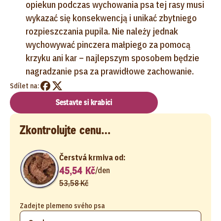
opiekun podczas wychowania psa tej rasy musi
wykazać się konsekwencją i unikać zbytniego
rozpieszczania pupila. Nie należy jednak
wychowywać pinczera małpiego za pomocą
krzyku ani kar – najlepszym sposobem będzie
nagradzanie psa za prawidłowe zachowanie.
Sdílet na:
Sestavte si krabici
Zkontrolujte cenu…
Čerstvá krmiva od:
45,54 Kč
/
den
53,58 Kč
Zadejte plemeno svého psa