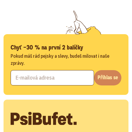
Chyť −30 % na první 2 balíčky
Pokud máš rád pejsky a slevy, budeš milovat i naše
zprávy.
Přihlas se