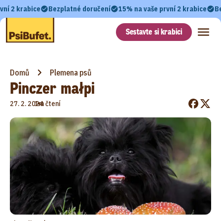
vní 2 krabice
Bezplatné doručení
15% na vaše první 2 krabice
B
Sestavte si krabici
Domů
Plemena psů
Pinczer małpi
•
27. 2. 2024
1m čtení