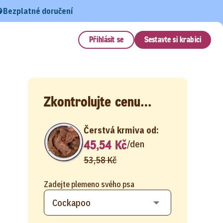
Bezplatné doručení
Přihlásit se
Sestavte si krabici
Zkontrolujte cenu…
Čerstvá krmiva od:
45,54 Kč
/
den
53,58 Kč
Zadejte plemeno svého psa