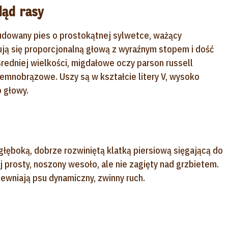
gląd rasy
zbudowany pies o prostokątnej sylwetce, ważący
zują się proporcjonalną głową z wyraźnym stopem i dość
redniej wielkości, migdałowe oczy parson russell
ciemnobrązowe. Uszy są w kształcie litery V, wysoko
 głowy.
z głęboką, dobrze rozwiniętą klatką piersiową sięgającą do
aj prosty, noszony wesoło, ale nie zagięty nad grzbietem.
ewniają psu dynamiczny, zwinny ruch.