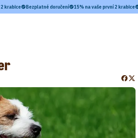
 2 krabice
Bezplatné doručení
15% na vaše první 2 krabice
er