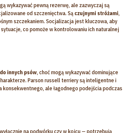
mogą wykazywać pewną rezerwę, ale zazwyczaj są
ocjalizowane od szczenięctwa. Są
czujnymi stróżami
,
ośnym szczekaniem. Socjalizacja jest kluczowa, aby
 sytuacje, co pomoże w kontrolowaniu ich naturalnej
 do innych psów
, choć mogą wykazywać dominujące
rakterze. Parson russell terriery są inteligentne i
a konsekwentnego, ale łagodnego podejścia podczas
e wyłącznie na podwórku czy w kojcu — potrzebują