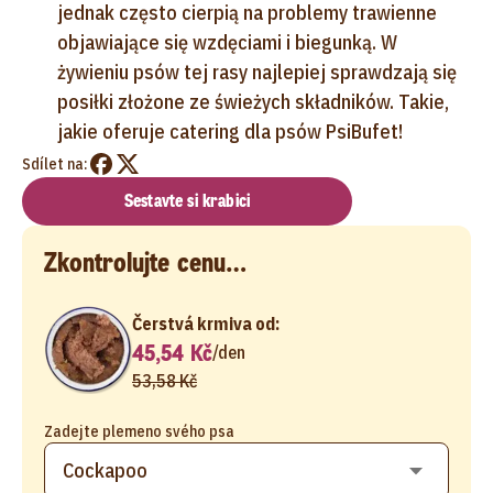
jednak często cierpią na problemy trawienne
objawiające się wzdęciami i biegunką. W
żywieniu psów tej rasy najlepiej sprawdzają się
posiłki złożone ze świeżych składników. Takie,
jakie oferuje catering dla psów PsiBufet!
Sdílet na:
Sestavte si krabici
Zkontrolujte cenu…
Čerstvá krmiva od:
45,54 Kč
/
den
53,58 Kč
Zadejte plemeno svého psa