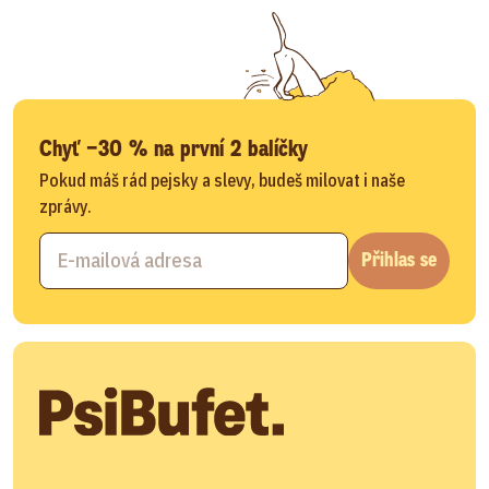
Chyť −30 % na první 2 balíčky
Pokud máš rád pejsky a slevy, budeš milovat i naše
zprávy.
Přihlas se