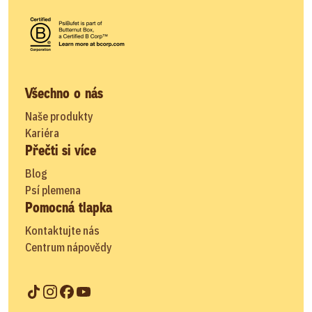
Všechno o nás
Naše produkty
Kariéra
Přečti si více
Blog
Psí plemena
Pomocná tlapka
Kontaktujte nás
Centrum nápovědy