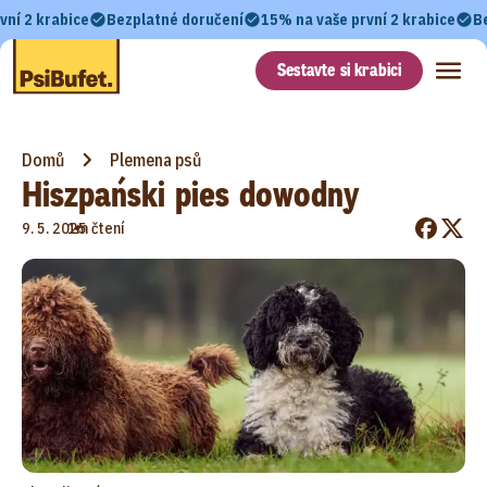
vní 2 krabice
Bezplatné doručení
15% na vaše první 2 krabice
B
Sestavte si krabici
Domů
Plemena psů
Hiszpański pies dowodny
•
9. 5. 2025
1m čtení