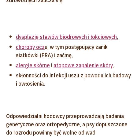
zdrowotnych zalicza się:
dysplazję stawów biodrowych i łokciowych
,
choroby ocz
u, w tym postępujący zanik
siatkówki (PRA) i zaćmę,
alergie skórne
i
atopowe zapalenie skóry
,
skłonności do infekcji uszu z powodu ich budowy
i owłosienia.
Odpowiedzialni hodowcy przeprowadzają badania
genetyczne oraz ortopedyczne, a psy dopuszczone
do rozrodu powinny być wolne od wad