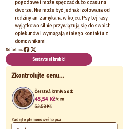
pogodowe i może spędzać dużo czasu na
dworze. Nie może być jednak izolowana od
rodziny ani zamykana w kojcu. Psy tej rasy
wyjątkowo silnie przywiązują się do swoich
opiekunów i wymagają stałego kontaktu z
domownikami.
Sdílet na:
Sestavte si krabici
Zkontrolujte cenu…
Čerstvá krmiva od:
45,54 Kč
/
den
53,58 Kč
Zadejte plemeno svého psa