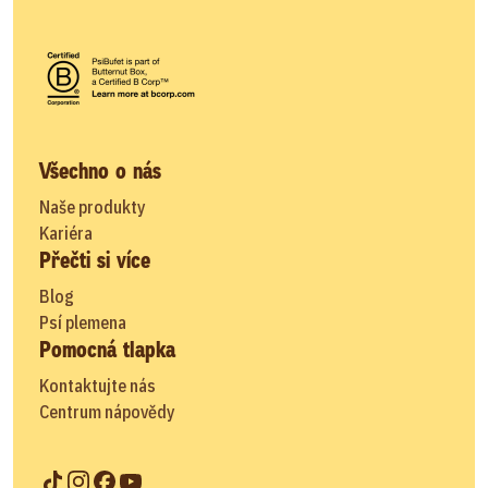
Všechno o nás
Naše produkty
Kariéra
Přečti si více
Blog
Psí plemena
Pomocná tlapka
Kontaktujte nás
Centrum nápovědy