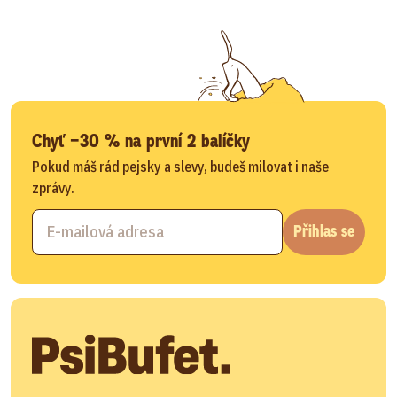
Chyť −30 % na první 2 balíčky
Pokud máš rád pejsky a slevy, budeš milovat i naše
zprávy.
Přihlas se