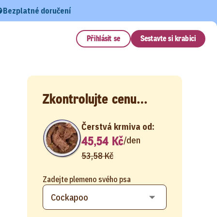
Bezplatné doručení
Přihlásit se
Sestavte si krabici
Zkontrolujte cenu…
Čerstvá krmiva od:
45,54 Kč
/
den
53,58 Kč
Zadejte plemeno svého psa