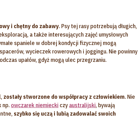
łowy i chętny do zabawy
. Psy tej rasy potrzebują długich,
sploracją, a także interesujących zajęć umysłowych
zymałe spaniele w dobrej kondycji fizycznej mogą
pacerów, wycieczek rowerowych i joggingu. Nie powinny
odczas upałów, gdyż mogą ulec przegrzaniu.
l,
zostały stworzone do współpracy z człowiekiem
. Nie
k np.
owczarek niemiecki
czy
australijski
, bywają
entne,
szybko się uczą i lubią zadowalać swoich