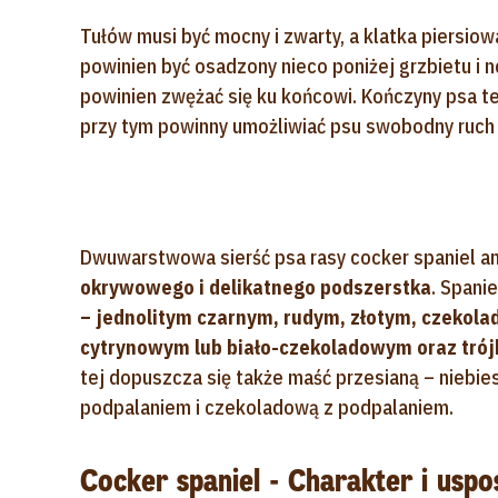
Tułów musi być mocny i zwarty, a klatka piersiow
powinien być osadzony nieco poniżej grzbietu i 
powinien zwężać się ku końcowi. Kończyny psa te
przy tym powinny umożliwiać psu swobodny ruch
Dwuwarstwowa sierść psa rasy cocker spaniel ang
okrywowego i delikatnego podszerstka
. Spani
– jednolitym czarnym, rudym, złotym, czekol
cytrynowym lub biało-czekoladowym oraz tró
tej dopuszcza się także maść przesianą – niebi
podpalaniem i czekoladową z podpalaniem.
Cocker spaniel - Charakter i uspo