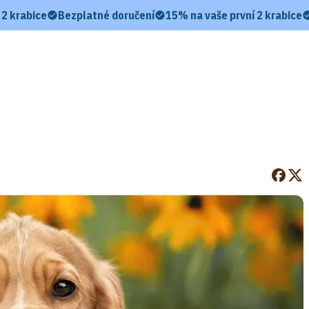
 2 krabice
Bezplatné doručení
15% na vaše první 2 krabice