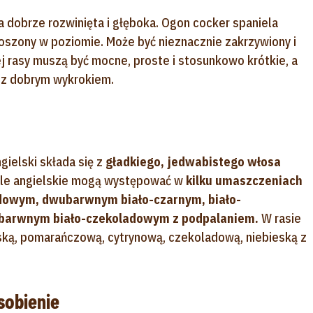
a dobrze rozwinięta i głęboka. Ogon cocker spaniela
noszony w poziomie. Może być nieznacznie zakrzywiony i
j rasy muszą być mocne, proste i stosunkowo krótkie, a
 z dobrym wykrokiem.
ielski składa się z
gładkiego, jedwabistego włosa
ele angielskie mogą występować w
kilku umaszczeniach
adowym, dwubarwnym biało-czarnym, biało-
jbarwnym biało-czekoladowym z podpalaniem.
W rasie
eską, pomarańczową, cytrynową, czekoladową, niebieską z
sobienie