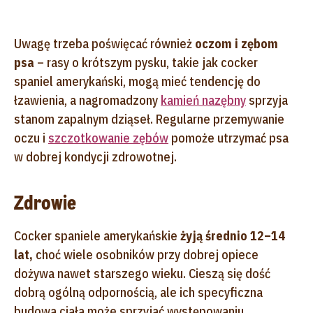
Uwagę trzeba poświęcać również
oczom i zębom
psa
– rasy o krótszym pysku, takie jak cocker
spaniel amerykański, mogą mieć tendencję do
łzawienia, a nagromadzony
kamień nazębny
sprzyja
stanom zapalnym dziąseł. Regularne przemywanie
oczu i
szczotkowanie zębów
pomoże utrzymać psa
w dobrej kondycji zdrowotnej.
Zdrowie
Cocker spaniele amerykańskie
żyją średnio 12–14
lat,
choć wiele osobników przy dobrej opiece
dożywa nawet starszego wieku. Cieszą się dość
dobrą ogólną odpornością, ale ich specyficzna
budowa ciała może sprzyjać występowaniu