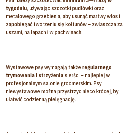
Psa należy szczotkować
minimum 3–4 razy w
tygodniu
, używając szczotki pudlówki oraz
metalowego grzebienia, aby usunąć martwy włos i
zapobiegać tworzeniu się kołtunów – zwłaszcza za
uszami, na łapach i w pachwinach.
Wystawowe psy wymagają także
regularnego
trymowania i strzyżenia
sierści – najlepiej w
profesjonalnym salonie groomerskim. Psy
niewystawowe można przystrzyc nieco krócej, by
ułatwić codzienną pielęgnację.