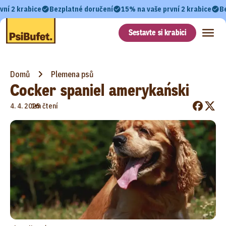
vní 2 krabice
Bezplatné doručení
15% na vaše první 2 krabice
B
Sestavte si krabici
Domů
Plemena psů
Cocker spaniel amerykański
•
4. 4. 2025
1m čtení