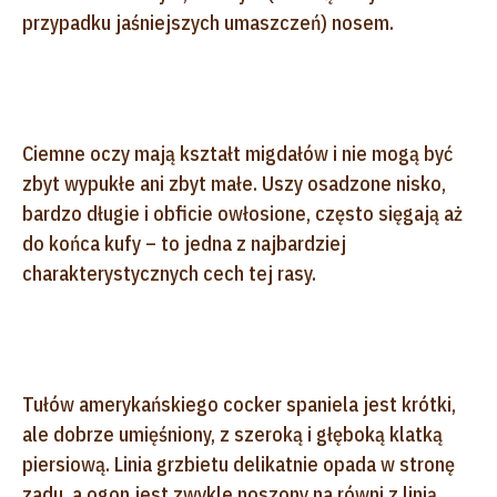
przypadku jaśniejszych umaszczeń) nosem.
Ciemne oczy mają kształt migdałów i nie mogą być
zbyt wypukłe ani zbyt małe. Uszy osadzone nisko,
bardzo długie i obficie owłosione, często sięgają aż
do końca kufy – to jedna z najbardziej
charakterystycznych cech tej rasy.
Tułów amerykańskiego cocker spaniela jest krótki,
ale dobrze umięśniony, z szeroką i głęboką klatką
piersiową. Linia grzbietu delikatnie opada w stronę
zadu, a ogon jest zwykle noszony na równi z linią