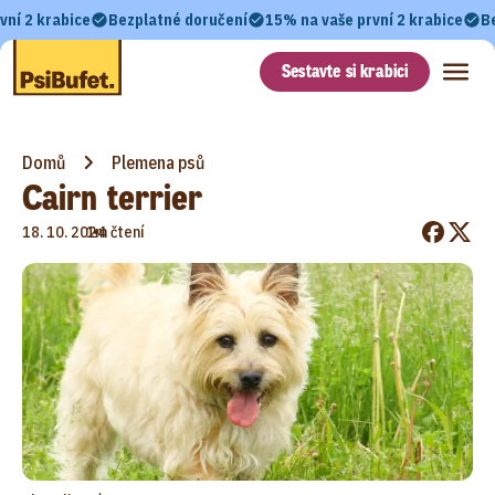
vní 2 krabice
Bezplatné doručení
15% na vaše první 2 krabice
B
Sestavte si krabici
Domů
Plemena psů
Cairn terrier
•
18. 10. 2024
1m čtení