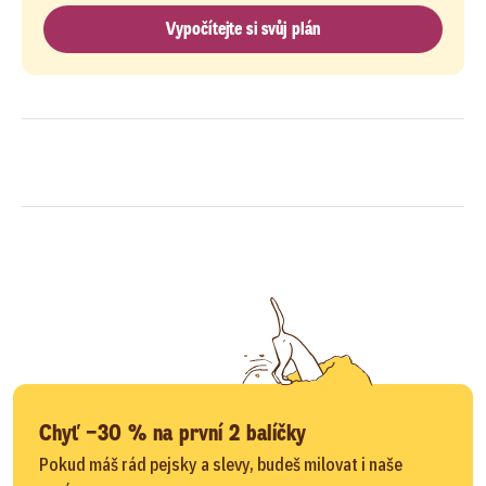
Vypočítejte si svůj plán
Chyť −30 % na první 2 balíčky
Pokud máš rád pejsky a slevy, budeš milovat i naše