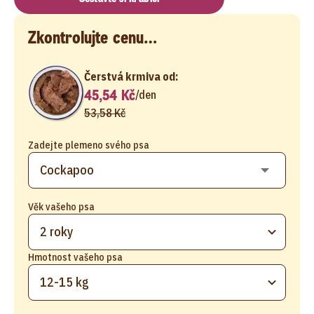
Zkontrolujte cenu…
Čerstvá krmiva od:
45,54 Kč
/
den
53,58 Kč
Zadejte plemeno svého psa
Věk vašeho psa
2 roky
Hmotnost vašeho psa
12-15 kg