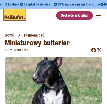
vní 2 krabice
Bezplatné doručení
15% na vaše první 2 krabice
B
Sestavte si krabici
Domů
Plemena psů
Miniaturowy bulterier
•
19. 7. 2024
1m čtení